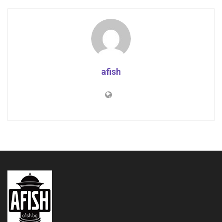
afish