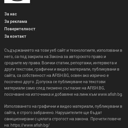
За нас
За реклама
Поверителност
За контакт
Съдържанието на този уеб сайт и технологиите, използвани в
него, са под закрила на Закона за авторското право и
сродните му права. Всички статии, репортажи, интервюта и
други текстови, графични и видео материали, публикувани в
сайта, са собственост на AFISH.BG, освен ако изрично е
посочено друго. Допуска се публикуване на текстови
материали само след писмено съгласие на AFISH.BG,
посочване на източника и добавяне на линк към www.afish.bg.
Използването на графични и видео материали, публикувани в
сайта, е строго забранено. Нарушителите ще бъдат
санкционирани с цялата строгост на закона. Прочети повече
на: https://www.afish.bg/