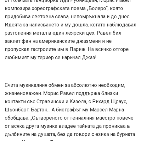
от голямата танцьорка Ида Рубинщайн, Морис Равел
композира хореографската поема „Болеро“, която
придобива световна слава, непомръкнала и до днес.
Идеята за написването й му дошла, когато наблюдавал
разтопения метал в един леярски цех. Равел бил
заклет фен на американските джазмени и не
пропускал гастролите им в Париж. На всичко отгоре
любимият му териер се наричал Джаз!
Счита музикалния обмен за абсолютно необходим,
жизненоважен. Морис Равел поддържа близки
контакти със Стравински и Казела, с Рихард Щраус,
Шьонберг, Барток… А биографът му Марсел Марна
обобщава: „Сътвореното от гениалния маестро повече
от всяка друга музика владее тайната да прониква в
дълбините на душата, без да говори с езика на бурната