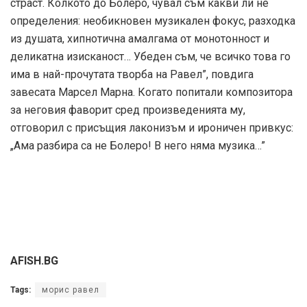
страст. Колкото до Болеро, чувал съм какви ли не
определения: необикновен музикален фокус, разходка
из душата, хипнотична амалгама от монотонност и
деликатна изисканост… Убеден съм, че всичко това го
има в най-прочутата творба на Равел”, повдига
завесата Марсел Марна. Когато попитали композитора
за неговия фаворит сред произведенията му,
отговорил с присъщия лаконизъм и ироничен привкус:
„Ама разбира са не Болеро! В него няма музика…”
AFISH.BG
Tags:
морис равел