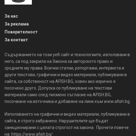
За нас
За реклама
Поверителност
За контакт
Съдържанието на този уеб сайт и технологиите, използвани в
него, са под закрила на Закона за авторското право и
сродните му права. Всички статии, репортажи, интервюта и
други текстови, графични и видео материали, публикувани в
сайта, са собственост на AFISH.BG, освен ако изрично е
посочено друго. Допуска се публикуване на текстови
материали само след писмено съгласие на AFISH.BG,
посочване на източника и добавяне на линк към www.afish.bg.
Използването на графични и видео материали, публикувани в
сайта, е строго забранено. Нарушителите ще бъдат
санкционирани с цялата строгост на закона. Прочети повече
на: https://www.afish.bg/