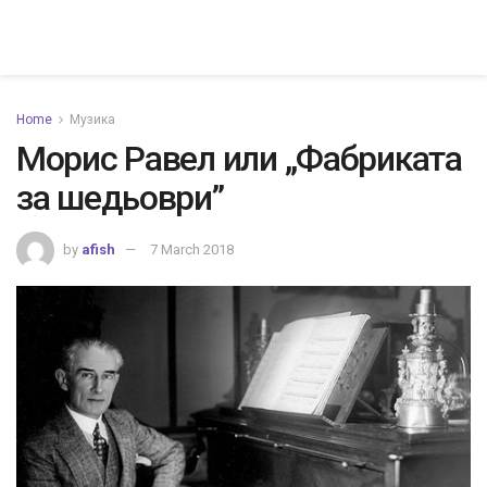
Home
Музика
Морис Равел или „Фабриката
за шедьоври”
by
afish
7 March 2018