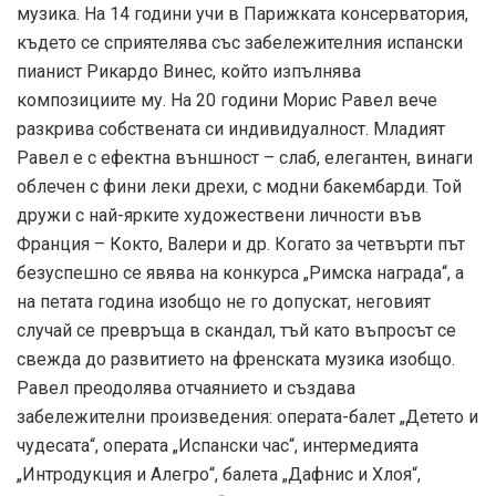
музика. На 14 години учи в Парижката консерватория,
където се сприятелява със забележителния испански
пианист Рикардо Винес, който изпълнява
композициите му. На 20 години Морис Равел вече
разкрива собствената си индивидуалност. Младият
Равел е с ефектна външност – слаб, елегантен, винаги
облечен с фини леки дрехи, с модни бакембарди. Той
дружи с най-ярките художествени личности във
Франция – Кокто, Валери и др. Когато за четвърти път
безуспешно се явява на конкурса „Римска награда“, а
на петата година изобщо не го допускат, неговият
случай се превръща в скандал, тъй като въпросът се
свежда до развитието на френската музика изобщо.
Равел преодолява отчаянието и създава
забележителни произведения: операта-балет „Детето и
чудесата“, операта „Испански час“, интермедията
„Интродукция и Алегро“, балета „Дафнис и Хлоя“,