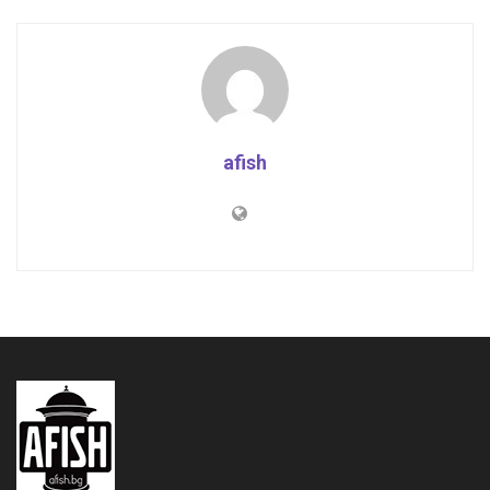
afish