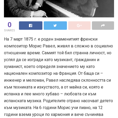
0
SHARES
На 7 март 1875 г. е роден знаменитият френски
композитор Морис Равел, живял в сложно в социално
отношение време. Самият той бил странна личност, но
успял да се изгради като музикант, гражданин и
хуманист, което определя значението му като
национален композитор на Франция. От баща си –
инженер и меломан, Равел наследява склонността си
към техниката и изкуството, а от майка си, която е
испанка и пее много хубаво – любовта си към
испанската музика. Родителите отрано насочват детето
към музиката. На 6 години Морис учи пиано, на 12
години взема уроци по хармония и вече съчинява