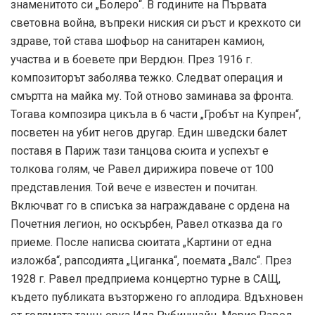
знаменитото си „Болеро“. В годините на Първата
световна война, въпреки ниския си ръст и крехкото си
здраве, той става шофьор на санитарен камион,
участва и в боевете при Вердюн. През 1916 г.
композиторът заболява тежко. Следват операция и
смъртта на майка му. Той отново заминава за фронта.
Тогава композира цикъла в 6 части „Гробът на Купрен“,
посветен на убит негов другар. Един шведски балет
поставя в Париж тази танцова сюита и успехът е
толкова голям, че Равел дирижира повече от 100
представления. Той вече е известен и почитан.
Включват го в списъка за награждаване с ордена на
Почетния легион, но оскърбен, Равел отказва да го
приеме. После написва сюитата „Картини от една
изложба“, рапсодията „Циганка“, поемата „Валс“. През
1928 г. Равел предприема концертно турне в САЩ,
където публиката възторжено го аплодира. Вдъхновен