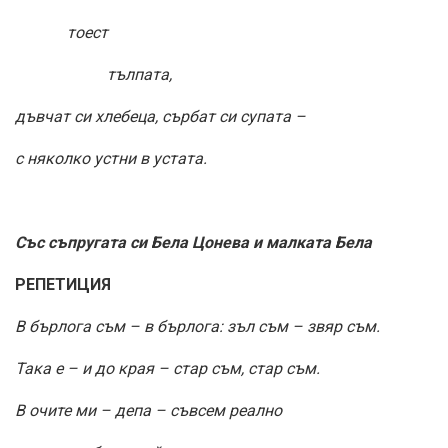
тоест
тълпата,
дъвчат си хлебеца, сърбат си супата –
с няколко устни в устата.
Със съпругата си Бела Цонева и малката Бела
РЕПЕТИЦИЯ
В бърлога съм – в бърлога: зъл съм – звяр съм.
Така е – и до края – стар съм, стар съм.
В очите ми – депа – съвсем реално