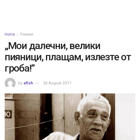
Home
Поезия
„Мои далечни, велики
пияници, плащам, излезте от
гроба!”
by
afish
26 August 2017