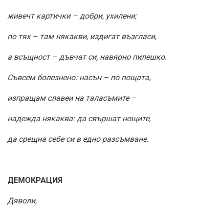
живечт картички – добри, ухилени;
по тях – там някакви, издигат възгласи,
а всъщност – дъвчат си, навярно пилешко.
Съвсем болезнено: насън – по пощата,
изпращам славеи на таласъмите –
надежда някаква: да свършат нощите,
да срещна себе си в едно разсъмване.
ДЕМОКРАЦИЯ
Дяволи,