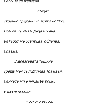
Релсите са железни –
лъщят,
странно предани на всяко болтче.
Помня, че имам деца и жена.
Вятърът ме освирква, облайва.
Спазма.
В дрезгавата тишина
срещу мен се подхилва трамвая.
Сянката ми е някакъв ромб:
в двете посоки
жестоко остра.