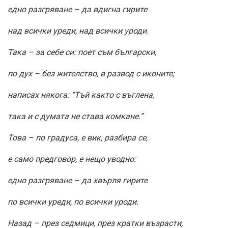
едно разгряване – да вдигна гирите
над всички уреди, над всички уроди.
Така – за себе си: поет съм български,
по дух – без жителство, в развод с иконите;
написах някога: “Тъй както с въглена,
така и с думата не става комкане.”
Това – по градуса, е вик, разбира се,
е само предговор, е нещо уводно:
едно разгряване – да хвърля гирите
по всички уреди, по всички уроди.
Назад – през седмици, през кратки възрасти,