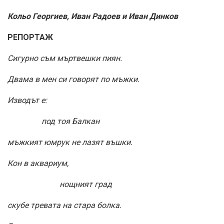
Кольо Георгиев, Иван Радоев и Иван Динков
РЕПОРТАЖ
Сигурно съм мъртвешки пиян.
Двама в мен си говорят по мъжки.
Изводът е:
под тоя Балкан
мъжкият юмрук не лазят въшки.
Кон в аквариум,
нощният град
скубе тревата на стара болка.