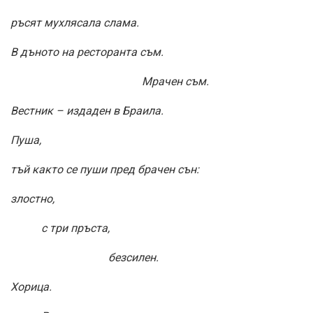
ръсят мухлясала слама.
В дъното на ресторанта съм.
Мрачен съм.
Вестник – издаден в Браила.
Пуша,
тъй както се пуши пред брачен сън:
злостно,
с три пръста,
безсилен.
Хорица.