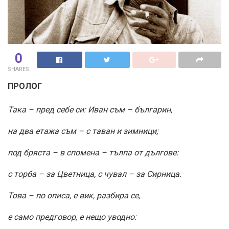
0
SHARES
ПРОЛОГ
Така – пред себе си: Иван съм – българин,
на два етажа съм – с таван и зимници;
под бряста – в спомена – тълпа от дългове:
с торба – за Цветница, с чувал – за Сирница.
Това – по описа, е вик, разбира се,
е само предговор, е нещо уводно: