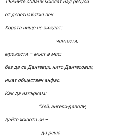
Тъжните облаци мислят над ребуси
от деветнайстия век.
Хората нищо не виждат:
чантести,
мрежести – мъст в мас;
без да са Дантевци, нито Дантесовци,
имат обществен анфас.
Как да изхъркам:
“Хей, ангели-дяволи,
дайте живота си –
да реша