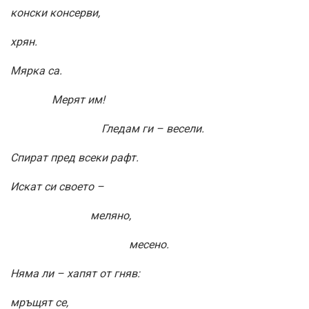
конски консерви,
хрян.
Мярка са.
Мерят им!
Гледам ги – весели.
Спират пред всеки рафт.
Искат си своето –
меляно,
месено.
Няма ли – хапят от гняв:
мръщят се,