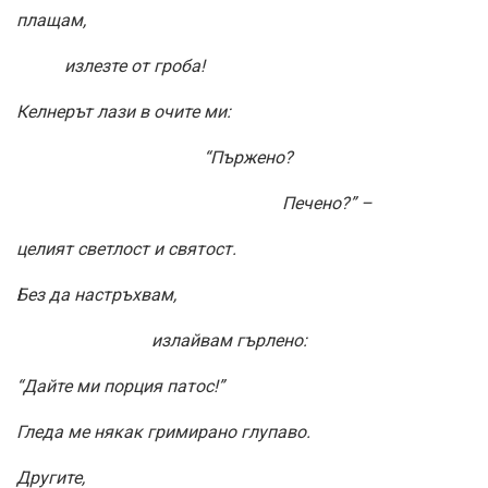
плащам,
излезте от гроба!
Келнерът лази в очите ми:
“Пържено?
Печено?” –
целият светлост и святост.
Без да настръхвам,
излайвам гърлено:
“Дайте ми порция патос!”
Гледа ме някак гримирано глупаво.
Другите,