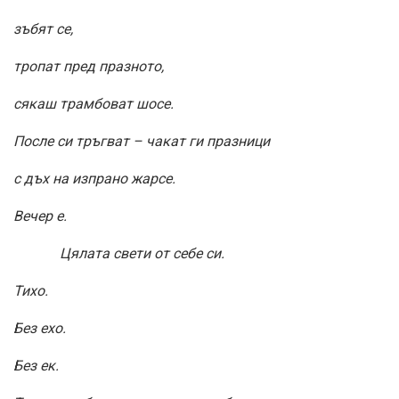
зъбят се,
тропат пред празното,
сякаш трамбоват шосе.
После си тръгват – чакат ги празници
с дъх на изпрано жарсе.
Вечер е.
Цялата свети от себе си.
Тихо.
Без ехо.
Без ек.