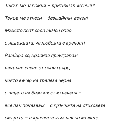
Такъв ме запомни – притихнал, млечен!
Такъв ме отнеси – безмайчин, вечен!
Мъжете пеят своя зимен епос
с надеждата, че любовта е крепост!
Разбира се, красиво преигравам
начални сцени от оная гавра,
която вечер на трапеза черна
с лицето ни безмилостно вечеря –
все пак показвам – с пръчката на стиховете –
смъртта – и крачката към нея на мъжете.