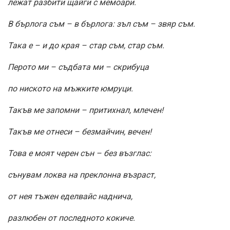
лежат разбити щайги с мемоари.
В бърлога съм – в бърлога: зъл съм – звяр съм.
Така е – и до края – стар съм, стар съм.
Перото ми – съдбата ми – скрибуца
по ниското на мъжките юмруци.
Такъв ме запомни – притихнал, млечен!
Такъв ме отнеси – безмайчин, вечен!
Това е моят черен сън – без възглас:
сънувам локва на преклонна възраст,
от нея тъжен еделвайс наднича,
разлюбен от последното кокиче.