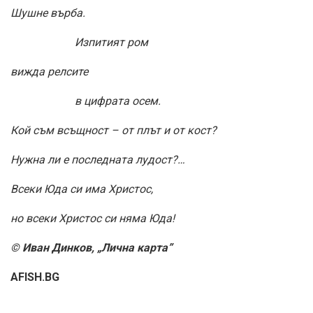
Шушне върба.
Изпитият ром
вижда релсите
в цифрата осем.
Кой съм всъщност – от плът и от кост?
Нужна ли е последната лудост?…
Всеки Юда си има Христос,
но всеки Христос си няма Юда!
© Иван Динков, „Лична карта”
AFISH.BG