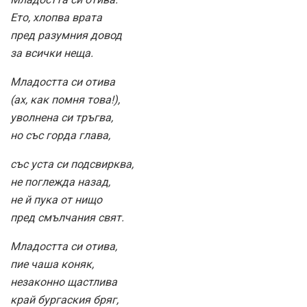
Ето, хлопва врата
пред разумния довод
за всички неща.
Младостта си отива
(ах, как помня това!),
уволнена си тръгва,
но със горда глава,
със уста си подсвирква,
не поглежда назад,
не й пука от нищо
пред смълчания свят.
Младостта си отива,
пие чаша коняк,
незаконно щастлива
край бургаския бряг,