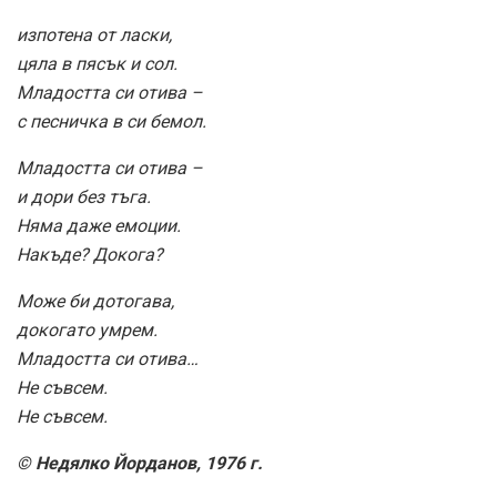
изпотена от ласки,
цяла в пясък и сол.
Младостта си отива –
с песничка в си бемол.
Младостта си отива –
и дори без тъга.
Няма даже емоции.
Накъде? Докога?
Може би дотогава,
докогато умрем.
Младостта си отива…
Не съвсем.
Не съвсем.
© Недялко Йорданов, 1976 г.