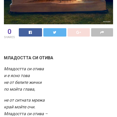
0
SHARES
МЛАДОСТТА СИ ОТИВА
Младостта си отива
и е ясно това
не от белите жички
по мойта глава,
не от ситната мрежа
край мойте очи.
Младостта си отива –