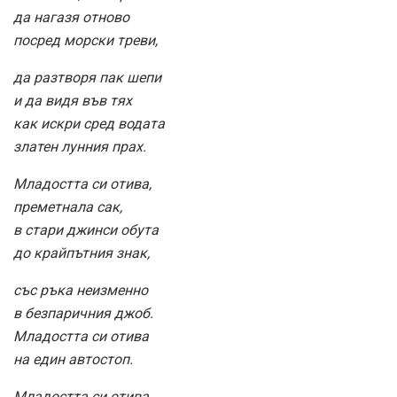
да нагазя отново
посред морски треви,
да разтворя пак шепи
и да видя във тях
как искри сред водата
златен лунния прах.
Младостта си отива,
преметнала сак,
в стари джинси обута
до крайпътния знак,
със ръка неизменно
в безпаричния джоб.
Младостта си отива
на един автостоп.
Младостта си отива.