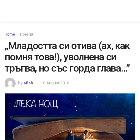
Home
Поезия
„Младостта си отива (ах, как
помня това!), уволнена си
тръгва, но със горда глава…”
by
afish
8 August 2018