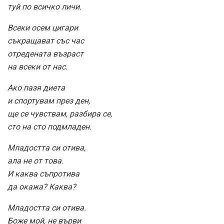
туй по всичко личи.
Всеки осем цигари
съкращават със час
отредената възраст
на всеки от нас.
Ако пазя диета
и спортувам през ден,
ще се чувствам, разбира се,
сто на сто подмладен.
Младостта си отива,
ала не от това.
И каква съпротива
да окажа? Каква?
Младостта си отива.
Боже мой, не върви