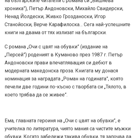
на българските читатели с романа си „Вишнева
хроника”), Петър Андоновски, Михайло Свидерски,
Ненад Йолдески, Живко Грозданоски, Игор
Станойоски, Верче Карафилоска… Сега най-успешните
книги на двама от тях излизат на български.
С романа „Очи с цвят на обувки” (издание на
„Персей”) роденият в Куманово през 1987 г. Петър
Андоновски прави впечатляващия си дебют в
модерната македонска проза. Книгата му донася
номинация за наградата „Роман на годината”, която
печели две години по-късно с творбата си „Тялото, в
което трябва да се живее”.
Ема, главната героиня на „Очи с цвят на обувки”, е
учителка по литература, чиято мания са чистите мъжки
обувки. Когато забележи такива обувки, тя започва да