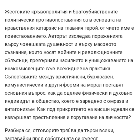
Жестоките кръвопролития и братоубийствените
политически противопоставяния са в основата на
нравствения катарзис на главния герой, от чието име е
повествованието. Авторът изследва пораженията
върху човешката душевност и върху масовото
съзнание, които носят войните и революционните
сблъсъци, превърнали насилието и унищожаването на
инакомислещите във всекидневна практика.
Съпоставките между християнски, буржоазен,
комунистически и други форми на морал поставят
основния въпрос: как да оцелее физически и духовно
индивидът в общество, което е заредено с омраза и
антагонизъм. Как под прикритието на висши идеали се
извършват престъпления и поругаване на личността?
Разбира се, отговорите трябва да търси всеки,
заставайки пред собствената си съвест.