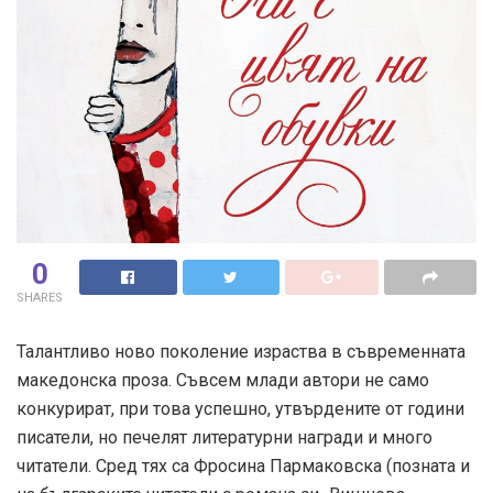
0
SHARES
Талантливо ново поколение израства в съвременната
македонска проза. Съвсем млади автори не само
конкурират, при това успешно, утвърдените от години
писатели, но печелят литературни награди и много
читатели. Сред тях са Фросина Пармаковска (позната и