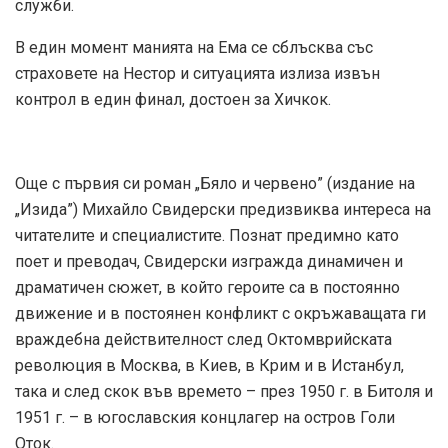
служби.
В един момент манията на Ема се сблъсква със
страховете на Нестор и ситуацията излиза извън
контрол в един финал, достоен за Хичкок.
Още с първия си роман „Бяло и червено” (издание на
„Изида”) Михайло Свидерски предизвиква интереса на
читателите и специалистите. Познат предимно като
поет и преводач, Свидерски изгражда динамичен и
драматичен сюжет, в който героите са в постоянно
движение и в постоянен конфликт с окръжаващата ги
враждебна действителност след Октомврийската
революция в Москва, в Киев, в Крим и в Истанбул,
така и след скок във времето – през 1950 г. в Битоля и
1951 г. – в югославския концлагер на остров Голи
Оток.