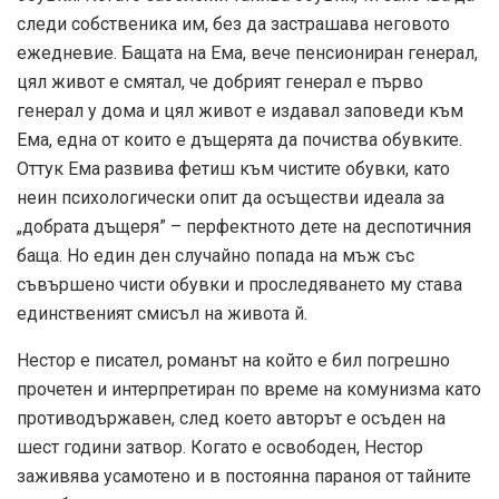
следи собственика им, без да застрашава неговото
ежедневие. Бащата на Ема, вече пенсиониран генерал,
цял живот е смятал, че добрият генерал е първо
генерал у дома и цял живот е издавал заповеди към
Ема, една от които е дъщерята да почиства обувките.
Оттук Ема развива фетиш към чистите обувки, като
неин психологически опит да осъществи идеала за
„добрата дъщеря” – перфектното дете на деспотичния
баща. Но един ден случайно попада на мъж със
съвършено чисти обувки и проследяването му става
единственият смисъл на живота й.
Нестор е писател, романът на който е бил погрешно
прочетен и интерпретиран по време на комунизма като
противодържавен, след което авторът е осъден на
шест години затвор. Когато е освободен, Нестор
заживява усамотено и в постоянна параноя от тайните