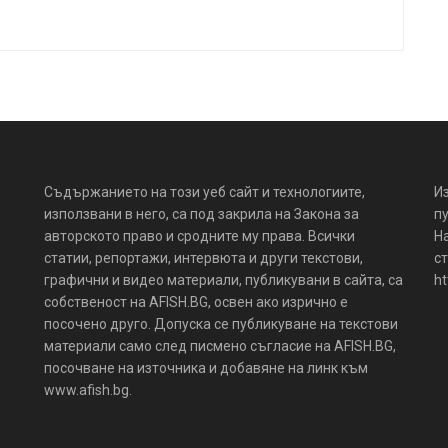
Съдържанието на този уеб сайт и технологиите,
И
използвани в него, са под закрила на Закона за
пу
авторското право и сродните му права. Всички
Н
статии, репортажи, интервюта и други текстови,
ст
графични и видео материали, публикувани в сайта, са
ht
собственост на AFISH.BG, освен ако изрично е
посочено друго. Допуска се публикуване на текстови
материали само след писмено съгласие на AFISH.BG,
посочване на източника и добавяне на линк към
www.afish.bg.