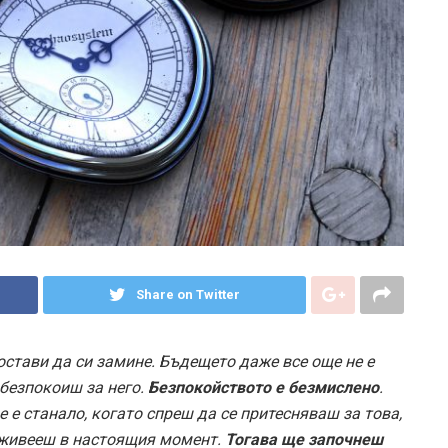
Share on Twitter
 остави да си замине. Бъдещето даже все още не е
е безпокоиш за него.
Безпокойството е безмислено
.
 е станало, когато спреш да се притесняваш за това,
е живееш в настоящия момент.
Тогава ще започнеш