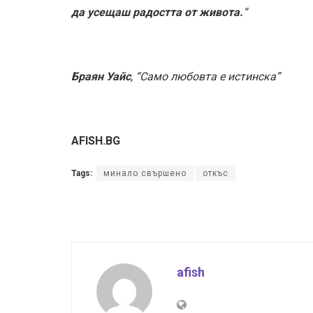
да усещаш радостта от живота.
“
Браян Уайс
, “Само любовта е истинска”
AFISH.BG
Tags:
минало свършено
откъс
afish