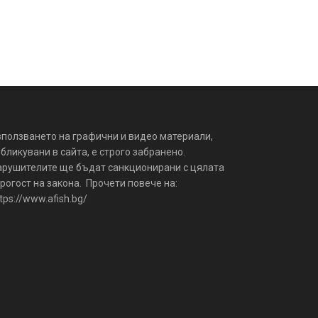
зползването на графични и видео материали,
бликувани в сайта, е строго забранено.
арушителите ще бъдат санкционирани с цялата
рогост на закона. Прочети повече на:
tps://www.afish.bg/