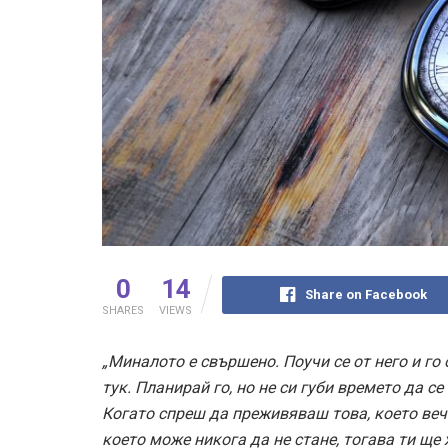
0
14
Share on Facebook
SHARES
VIEWS
„Миналото е свършено. Поучи се от него и го
тук. Планирай го, но не си губи времето да с
Когато спреш да преживяваш това, което вече
което може никога да не стане, тогава ти щ