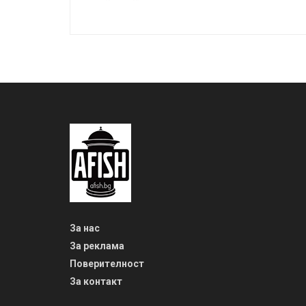
За нас
За реклама
Поверителност
За контакт