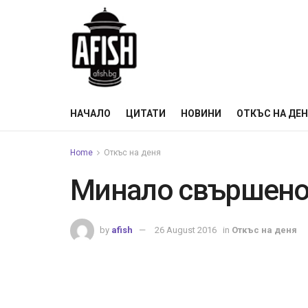
НАЧАЛО
ЦИТАТИ
НОВИНИ
ОТКЪС НА ДЕ
Home
Откъс на деня
Минало свършен
by
afish
26 August 2016
in
Откъс на деня