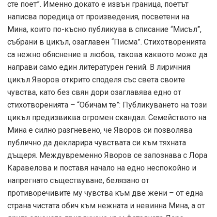
сте поет”. Именно докато е извън граница, поетът
написва поредица от произведения, посветени на
Мина, които по-късно публикува в списание “Мисъл”,
събрани в цикъл, озаглавен “Писма”. Стихотворенията
са нежно обяснение в любов, такова каквото може да
направи само един литературен гений. В лиричния
цикъл Яворов открито споделя със света своите
чувства, като без свян дори озаглавява едно от
стихотворенията – “Обичам те”: Публикуването на този
цикъл предизвиква огромен скандал. Семейството на
Мина е силно разгневено, че Яворов си позволява
публично да декларира чувствата си към тяхната
дъщеря. Междувременно Яворов се запознава с Лора
Каравелова и поставя начало на едно неспокойно и
напрегнато съществуване, белязано от
противоречивите му чувства към две жени – от една
страна чистата обич към нежната и невинна Мина, а от