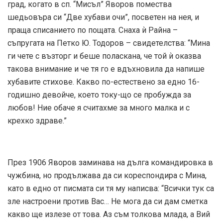
град, когато в сп. “Мисъл” Яворов помества
шедьовъра си “Две хубави очи”, посветен на нея, и
праща списанието по пощата. Снаха ѝ Райна –
съпругата на Петко Ю. Тодоров – свидетелства: “Мина
ги чете с възторг и беше поласкана, че той ѝ оказва
такова внимание и че тя го е вдъхновила да напише
хубавите стихове. Какво по-естествено за едно 16-
годишно девойче, което току-що се пробужда за
любов! Ние обаче я считахме за много малка и с
крехко здраве.”
През 1906 Яворов заминава на дълга командировка в
чужбина, но продължава да си кореспондира с Мина,
като в едно от писмата си тя му написва: “Всички тук са
зле настроени против Вас… Не мога да си дам сметка
какво ще излезе от това. Аз съм толкова млада, а Вий