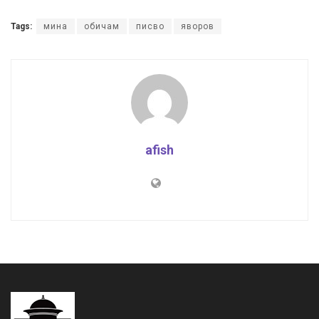
Tags:
мина
обичам
писво
яворов
afish