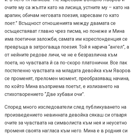
очите му са жълти като на лисица, устните му – като на
арапин; обичам неговата поезия, харесвам го като
поет.” Всъщност отношенията между двамата се
осъществяват главно чрез писма, но понеже и Мина
има поетични заложби, самата им кореспонденция се
превръща в затрогваща поезия. Той я нарича “ангел”, а
от нейните редове личи, че не е безразлична към
поета, но чувствата й са по-скоро платонични. Все пак
постепенно чувствата на младата девойка към Яворов
се променят, преломен момент, преобразяващ начина,
по който Мина възприема поетът, е излизането на
стихотворението “Две хубави очи”.
Според много изследователи след публикуването на
произведението невинната девойка сякаш си отваря
очите за чувствата на символиста към нея и неусетно
променя своята нагласа към него. Мина е в родния си