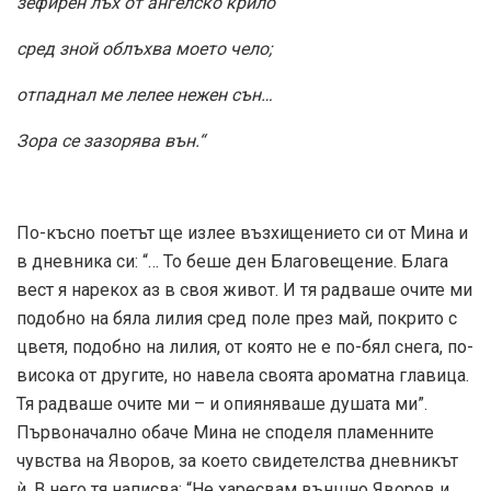
зефирен лъх от ангелско крило
сред зной облъхва моето чело;
отпаднал ме лелее нежен сън…
Зора се зазорява вън.“
По-късно поетът ще излее възхищението си от Мина и
в дневника си: “… То беше ден Благовещение. Блага
вест я нарекох аз в своя живот. И тя радваше очите ми
подобно на бяла лилия сред поле през май, покрито с
цветя, подобно на лилия, от която не е по-бял снега, по-
висока от другите, но навела своята ароматна главица.
Тя радваше очите ми – и опияняваше душата ми”.
Първоначално обаче Мина не споделя пламенните
чувства на Яворов, за което свидетелства дневникът
ѝ. В него тя написва: “Не харесвам външно Яворов и