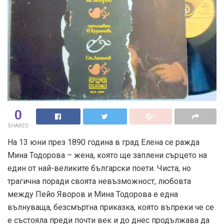
0
SHARES
На 13 юни през 1890 година в град Елена се ражда
Мина Тодорова – жена, която ще заплени сърцето на
един от най-великите български поети. Чиста, но
трагична поради своята невъзможност, любовта
между Пейо Яворов и Мина Тодорова е една
вълнуваща, безсмъртна приказка, която въпреки че се
е състояла преди почти век и до днес продължава да