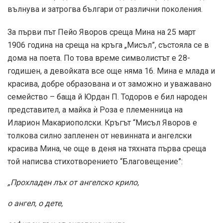
вълнува и затрогва българи от различни поколения.
За първи път Пейо Яворов среща Мина на 25 март
1906 година на среща на кръга „Мисъл”, състояла се в
дома на поета. По това време символистът е 28-
годишен, а девойката все още няма 16. Мина е млада и
красива, добре образована и от заможно и уважавано
семейство – баща й Юрдан П. Тодоров е бил народен
представител, а майка ѝ Роза е племенница на
Иларион Макариополски. Кръгът “Мисъл Яворов е
толкова силно запленен от невинната и ангелски
красива Мина, че още в деня на тяхната първа среща
той написва стихотворението “Благовещение”:
„Прохладен лъх от ангелско крило,
о ангел, о дете,