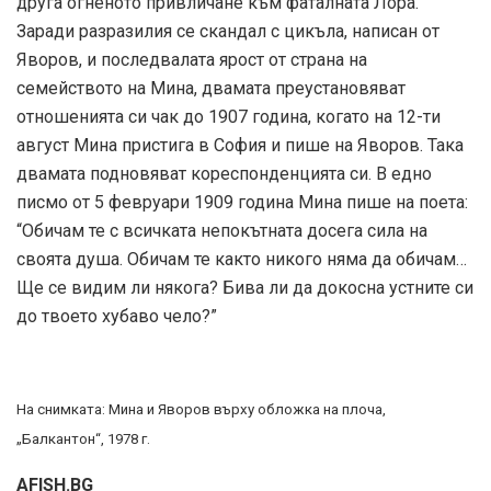
друга огненото привличане към фаталната Лора.
Заради разразилия се скандал с цикъла, написан от
Яворов, и последвалата ярост от страна на
семейството на Мина, двамата преустановяват
отношенията си чак до 1907 година, когато на 12-ти
август Мина пристига в София и пише на Яворов. Така
двамата подновяват кореспонденцията си. В едно
писмо от 5 февруари 1909 година Мина пише на поета:
“Обичам те с всичката непокътната досега сила на
своята душа. Обичам те както никого няма да обичам…
Ще се видим ли някога? Бива ли да докосна устните си
до твоето хубаво чело?”
На снимката: Мина и Яворов върху обложка на плоча,
„Балкантон“, 1978 г.
AFISH.BG