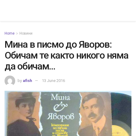
Home
Новини
Мина в писмо до Яворов:
Обичам те както никого няма
да обичам…
by
afish
13 June 2016