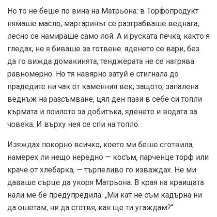
Но то не беше по вина на Матрьона: в Торфопродукт
нямаше масло, маргаринът се разграбваше веднага,
лесно се намираше само лой. А и руската печка, както я
гледах, не я биваше за готвене: яденето се вари, без
да го вижда домакинята, тенджерата не се нагрява
равномерно. Но тя навярно затуй е стигнала до
прадедите ни чак от каменния век, защото, запалена
веднъж на разсъмване, цял ден пази в себе си топли
кърмата и поилото за добитъка, яденето и водата за
човека. И върху нея се спи на топло.
Изяждах покорно всичко, което ми беше сготвила,
намерех ли нещо нередно — косъм, парченце торф или
краче от хлебарка, — търпеливо го изваждах. Не ми
даваше сърце да укоря Матрьона. В края на краищата
нали ме бе предупредила: „Ми кат не съм кадърна ни
да ошетам, ни да сготвя, как ще ти угаждам?“