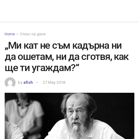
Home
Откъс на деня
„Ми кат не съм кадърна ни
да ошетам, ни да сготвя, как
ще ти угаждам?“
by
afish
27 May 2018