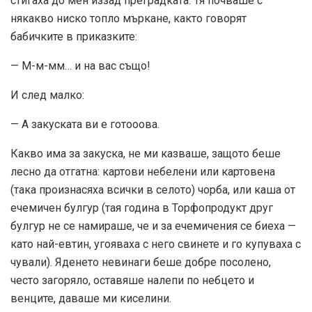
стигаха до мен иззад преградката. Тя почваше с
някакво ниско топло мъркане, както говорят
бабичките в приказките:
— М-м-мм… и на вас също!
И след малко:
— А закуската ви е готооова.
Какво има за закуска, не ми казваше, защото беше
лесно да отгатна: картови небелени или картовена
(така произнасяха всички в селото) чорба, или каша от
ечемичен булгур (тая година в Торфопродукт друг
булгур не се намираше, че и за ечемичения се биеха —
като най-евтин, угояваха с него свинете и го купуваха с
чували). Яденето невинаги беше добре посолено,
често загоряло, оставяше налепи по небцето и
венците, даваше ми киселини.