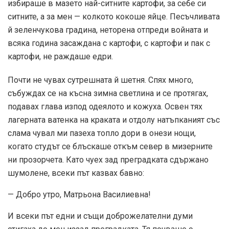
избираше в мазето най-ситните картофи, за себе си
ситните, а за мен — колкото кокоше яйце. Песъчливата
й зеленчукова градина, неторена отпреди войната и
всяка година засаждана с картофи, с картофи и пак с
картофи, не раждаше едри.
Почти не чувах сутрешната й шетня. Спях много,
събуждах се на късна зимна светлина и се протягах,
подавах глава изпод одеялото и кожуха. Освен тях
лагерната ватенка на краката и отдолу натъпканият със
слама чувал ми пазеха топло дори в онези нощи,
когато студът се блъскаше откъм север в мизерните
ни прозорчета. Като чуех зад преградката сдържано
шумолене, всеки път казвах бавно:
— Добро утро, Матрьона Василиевна!
И всеки път едни и същи доброжелателни думи