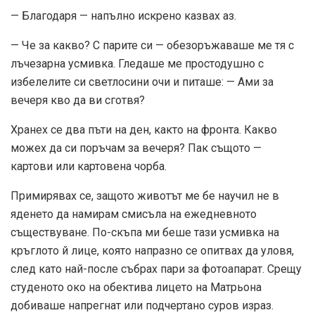
— Благодаря — напълно искрено казвах аз.
— Че за какво? С парите си — обезоръжаваше ме тя с
лъчезарна усмивка. Гледаше ме простодушно с
избелелите си светлосини очи и питаше: — Ами за
вечеря кво да ви сготвя?
Хранех се два пъти на ден, както на фронта. Какво
можех да си поръчам за вечеря? Пак същото —
картови или картовена чорба.
Примирявах се, защото животът ме бе научил не в
яденето да намирам смисъла на ежедневното
съществуване. По-скъпа ми беше тази усмивка на
кръглото й лице, която напразно се опитвах да уловя,
след като най-после събрах пари за фотоапарат. Срещу
студеното око на обектива лицето на Матрьона
добиваше напрегнат или подчертано суров израз.