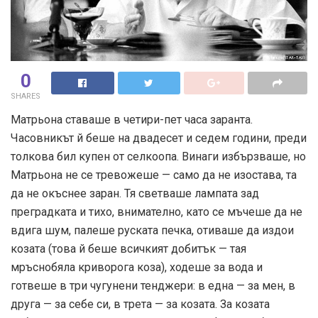
0
SHARES
Матрьона ставаше в четири-пет часа заранта.
Часовникът й беше на двадесет и седем години, преди
толкова бил купен от селкоопа. Винаги избързваше, но
Матрьона не се тревожеше — само да не изостава, та
да не окъснее заран. Тя светваше лампата зад
преградката и тихо, внимателно, като се мъчеше да не
вдига шум, палеше руската печка, отиваше да издои
козата (това й беше всичкият добитък — тая
мръснобяла криворога коза), ходеше за вода и
готвеше в три чугунени тенджери: в една — за мен, в
друга — за себе си, в трета — за козата. За козата