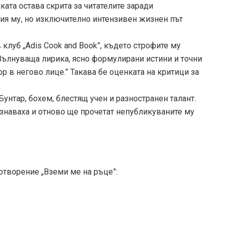
ката остава скрита за читателите заради
ия му, но изключително интензивен жизнен път
 клуб „Adis Cook and Book”, където строфите му
Вълнуваща лирика, ясно формулирани истини и точни
р в негово лице.” Такава бе оценката на критици за
нтар, бохем, блестящ учен и разностранен талант.
познаваха и отново ще прочетат непубликуваните му
отворение „Вземи ме на ръце”: