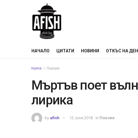
НАЧАЛО
ЦИТАТИ
НОВИНИ
ОТКЪС НА ДЕ
Home
Поезия
Мъртъв поет вълн
лирика
by
afish
12 June 2018
in
Поезия