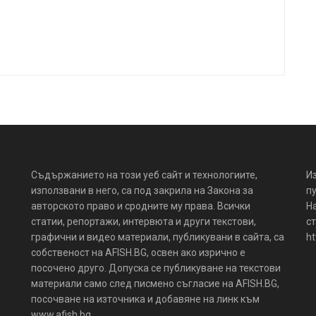
Съдържанието на този уеб сайт и технологиите,
И
използвани в него, са под закрила на Закона за
пу
авторското право и сродните му права. Всички
Н
статии, репортажи, интервюта и други текстови,
ст
графични и видео материали, публикувани в сайта, са
ht
собственост на AFISH.BG, освен ако изрично е
посочено друго. Допуска се публикуване на текстови
материали само след писмено съгласие на AFISH.BG,
посочване на източника и добавяне на линк към
www.afish.bg.