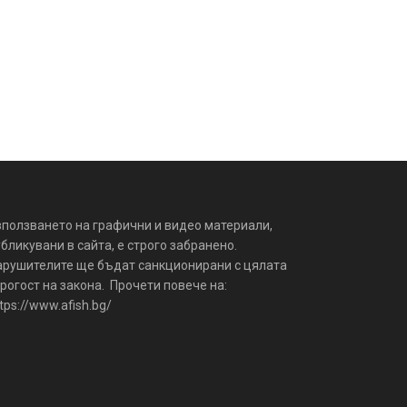
зползването на графични и видео материали,
бликувани в сайта, е строго забранено.
арушителите ще бъдат санкционирани с цялата
рогост на закона. Прочети повече на:
tps://www.afish.bg/