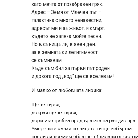
като мечта от позабравен грях.
Адрес – Земя от Млечен път –
галактика с много неизвестни,
адресът ми и за живот, и смърт,
където не запяха мойте песни.
Но в сънища ли, в явен ден,
аз в земната си легитимност
се съмнявам.
Къде съм бил за първи път роден
и докога под „код” ще се вселявам!
И малко от любовната лирика:
Ще те търся,
докрай ще те търся,
дори, ако трябва пред вратата на рая да спра.
Уморените сълзи по лицето ти ще избърша,
преди да поемем обратно, обладани от светла