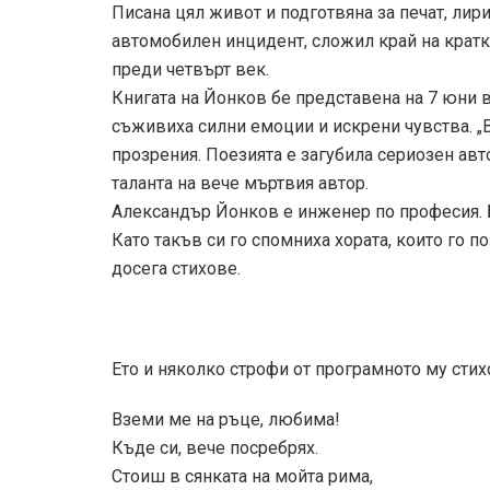
Писана цял живот и подготвяна за печат, лири
автомобилен инцидент, сложил край на кратк
преди четвърт век.
Книгата на Йонков бе представена на 7 юни в
съживиха силни емоции и искрени чувства. „
прозрения. Поезията е загубила сериозен авто
таланта на вече мъртвия автор.
Александър Йонков е инженер по професия. Бу
Като такъв си го спомниха хората, които го 
досега стихове.
Eто и няколко строфи от програмното му стих
Вземи ме на ръце, любима!
Къде си, вече посребрях.
Стоиш в сянката на мойта рима,