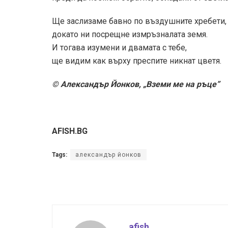
Ще заслизаме бавно по въздушните хребети,
докато ни посрещне измръзналата земя.
И тогава изумени и двамата с тебе,
ще видим как върху преспите никнат цветя.
© Александър Йонков, „Вземи ме на ръце”
AFISH.BG
Tags:
александър йонков
afish