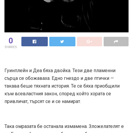
0
SHARES
Гуинплейн и Деа бяха двойка. Тези две пламенни
сърца се обожаваха. Едно гнездо и две птички —
такава беше тяхната история. Те се бяха приобщили
към всевластния закон, според който хората се
привличат, търсят се и се намират.
Така омразата бе останала измамена. Зложелателят е