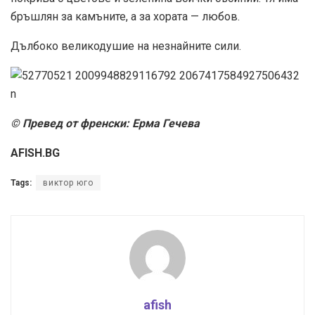
бръшлян за камъните, а за хората — любов.
Дълбоко великодушие на незнайните сили.
© Превед от френски: Ерма Гечева
AFISH.BG
Tags:
виктор юго
afish