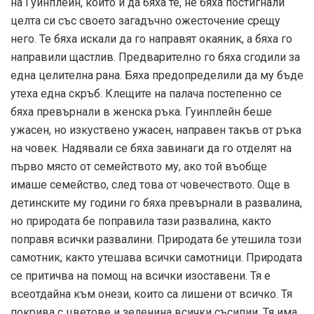
на Гуинплейн, които и да бяха те, не бяха постигнали
целта си със своето загадъчно ожесточение срещу
него. Те бяха искали да го направят окаяник, а бяха го
направили щастлив. Предварително го бяха сгодили за
една целителна рана. Бяха предопределили да му бъде
утеха една скръб. Клещите на палача постепенно се
бяха превърнали в женска ръка. Гуинплейн беше
ужасен, но изкуствено ужасен, направен такъв от ръка
на човек. Надявали се бяха завинаги да го отделят на
първо място от семейството му, ако той въобще
имаше семейство, след това от човечеството. Още в
детинските му години го бяха превърнали в развалина,
но природата бе поправила тази развалина, както
поправя всички развалини. Природата бе утешила този
самотник, както утешава всички самотници. Природата
се притичва на помощ на всички изоставени. Тя е
всеотдайна към онези, които са лишени от всичко. Тя
покрива с цветове и зеленина всички съсипии. Тя има