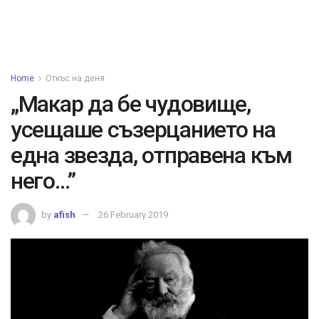
Home
Откъс на деня
„Макар да бе чудовище,
усещаше съзерцанието на
една звезда, отправена към
него…”
by
afish
26 February 2019