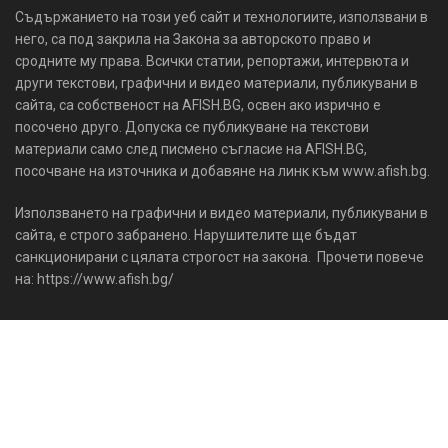
Съдържанието на този уеб сайт и технологиите, използвани в
него, са под закрила на Закона за авторското право и
сродните му права. Всички статии, репортажи, интервюта и
други текстови, графични и видео материали, публикувани в
сайта, са собственост на AFISH.BG, освен ако изрично е
посочено друго. Допуска се публикуване на текстови
материали само след писмено съгласие на AFISH.BG,
посочване на източника и добавяне на линк към www.afish.bg.
Използването на графични и видео материали, публикувани в
сайта, е строго забранено. Нарушителите ще бъдат
санкционирани с цялата строгост на закона. Прочети повече
на: https://www.afish.bg/