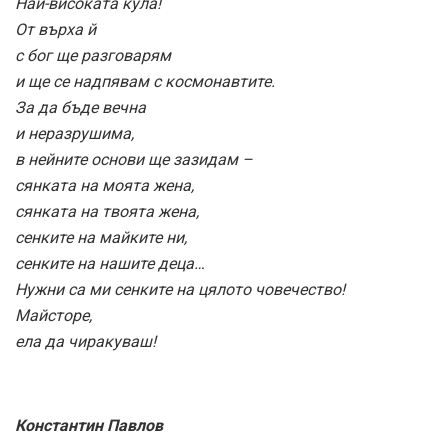
Най-високата кула!
От върха й
с бог ще разговарям
и ще се надпявам с космонавтите.
За да бъде вечна
и неразрушима,
в нейните основи ще зазидам –
сянката на моята жена,
сянката на твоята жена,
сенките на майките ни,
сенките на нашите деца…
Нужни са ми сенките на цялото човечество!
Майсторе,
ела да чиракуваш!
Константин Павлов