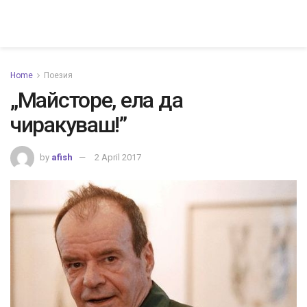
Home
Поезия
„Майсторе, ела да
чиракуваш!”
by
afish
2 April 2017