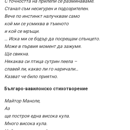
С точността на прилепи се разминаваме.
Станал съм несигурен и подозрителен.
Вече по инстинкт налучквам само
кой ми се усмихва в тъмното
и кой се мръщи.
… Иска ми се бодър да посрещам слънцето.
Може в първия момент да зажумя.
Ще свикна.
Някаква си птица сутрин пеела –
славей ли, какво ли го наричали…
Казват че било приятно.
Българо-вавилонско стихотворение
Майтор Маноле,
Аз
ще построя една висока кула.
Много висока кула.