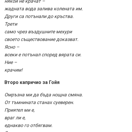
някои не крачат –
жадната вода залива колената им.
Други са потънали до кръства.
Трети
само чрез въздушните мехури
своето съществование доказват.
Ясно –
всеки е потънал според вярата си.
Ние –
крачим!
Второ капричио за Гойя
Омръзна ми да бъда нощна смяна.
От тъмнината станах суеверен.
Приятел ми е,
враг ли е,
еднакво го отбягвам.