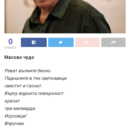
0
SHARES
Масово чудо
Реват вълните бясно.
Падналите в тях светкавици
свистят и гаснат.
Върху водната повърхност
крачат
три милиарда
Исусовци!
Впрочем