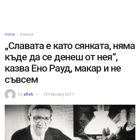
Home
Новини
„Славата е като сянката, няма
къде да се денеш от нея“,
казва Ено Рауд, макар и не
съвсем
by
afish
15 February 2017