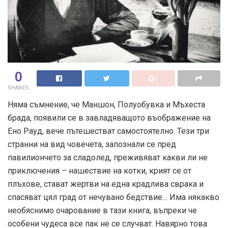
0
SHARES
Няма съмнение, че Маншон, Полуобувка и Мъхеста
брада, появили се в завладяващото въображение на
Ено Рауд, вече пътешестват самостоятелно. Тези три
странни на вид човечета, запознали се пред
павилиончето за сладолед, преживяват какви ли не
приключения – нашествие на котки, крият се от
плъхове, стават жертви на една крадлива сврака и
спасяват цял град от нечувано бедствие… Има някакво
необяснимо очарование в тази книга, въпреки че
особени чудеса все пак не се случват. Навярно това