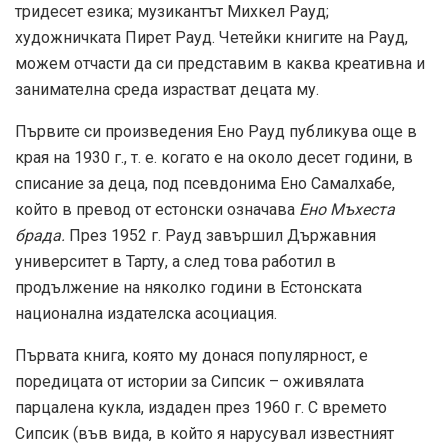
тридесет езика; музикантът Михкел Рауд;
художничката Пирет Рауд. Четейки книгите на Рауд,
можем отчасти да си представим в каква креативна и
занимателна среда израстват децата му.
Първите си произведения Ено Рауд публикува още в
края на 1930 г., т. е. когато е на около десет години, в
списание за деца, под псевдонима Ено Самалхабе,
който в превод от естонски означава
Ено Мъхеста
брада.
През 1952 г. Рауд завършил Държавния
университет в Тарту, а след това работил в
продължение на няколко години в Естонската
национална издателска асоциация.
Първата книга, която му донася популярност, е
поредицата от истории за Сипсик – оживялата
парцалена кукла, издаден през 1960 г. С времето
Сипсик (във вида, в който я нарусувал известният