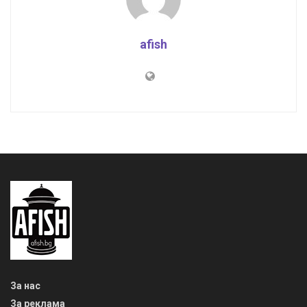
afish
За нас
За реклама