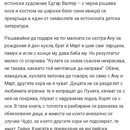
естонски художник Едгар Валтер – с черна рошава
коса и костюм на широки бяло-сини ивици) се
превръща в един от символите на естонската детска
литература.
Решавайки да подари на по-малката си сестра Ану за
рождения й ден кукла, брат й Март я шие сам: парцали,
памук и игли с конци му дава баба му. Но резултатът
малко го огорчава. “Кулата се оказа съвсем некрасива,
не такава, каквато той мечтаеше да направи”. Обаче,
изведнъж, куклата започва да говори, но само с Ану и
Март, другите хора не я чуват. Децата не се разделят с
любимата играчка: те я изпращат до Луната, качват се с
нея на покрива, плуват с надуваема лодка, борят се с
оси. В тази книга, с топлота и разбиране се разказва за
обикновени
деца, в живота на които внезапно се
случва Чудо, за което другите хора не подозират, те
имат Тайна
. Книгата е преведена на английски,