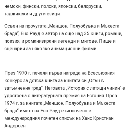
немски, фински, полски, японски, белоруски,
таджикски и други езици.
Освен на прочутата „Маншон, Полуобувка и Мъхеста
брада“, Ено Рауд е автор на още над 35 книги, романи,
поезия, и романизирани легенди и митове. Пише и
сценарии за няколко анимационни филми.
През 1970 г. печели първа награда на Всесъюзния
конкурс за детска книга за книгата си „Огън в
затъмнения град“. Неговата „История с летящи чинии“ е
удостоена с литературната премия на Естония. През
1974 г. за книгата „Маншон, Полуобувка и Мъхеста
брада“ името на Ено Рауд е включено в
международния почетен списък на Ханс Кристиан
Андерсен.