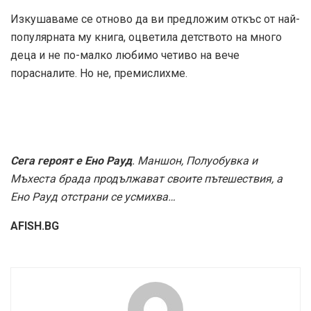
Изкушаваме се отново да ви предложим откъс от най-
популярната му книга, оцветила детството на много
деца и не по-малко любимо четиво на вече
порасналите. Но не, премислихме.
Сега героят е Ено Рауд
. Маншон, Полуобувка и
Мъхеста брада продължават своите пътешествия, а
Ено Рауд отстрани се усмихва…
AFISH.BG