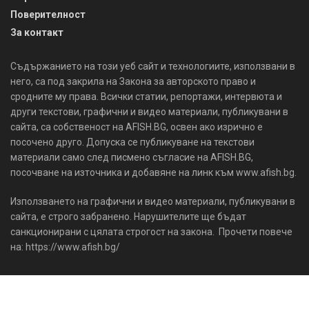
Поверителност
За контакт
Съдържанието на този уеб сайт и технологиите, използвани в
него, са под закрила на Закона за авторското право и
сродните му права. Всички статии, репортажи, интервюта и
други текстови, графични и видео материали, публикувани в
сайта, са собственост на AFISH.BG, освен ако изрично е
посочено друго. Допуска се публикуване на текстови
материали само след писмено съгласие на AFISH.BG,
посочване на източника и добавяне на линк към www.afish.bg.
Използването на графични и видео материали, публикувани в
сайта, е строго забранено. Нарушителите ще бъдат
санкционирани с цялата строгост на закона. Прочети повече
на: https://www.afish.bg/