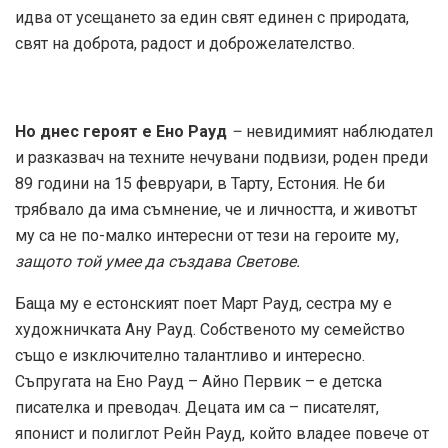
идва от усещането за един свят единен с природата,
свят на доброта, радост и доброжелателство.
Но днес героят е Ено Рауд
–
невидимият наблюдател
и разказвач на техните нечувани подвизи, роден преди
89 години на 15 февруари, в Тарту, Естония. Не би
трябвало да има съмнение, че и личността, и животът
му са не по-малко интересни от тези на героите му,
защото той умее да създава Светове.
Баща му е естонският поет Март Рауд, сестра му е
художничката Ану Рауд. Собственото му семейство
също е изключително талантливо и интересно.
Съпругата на Ено Рауд – Айно Первик – е детска
писателка и преводач. Децата им са – писателят,
японист и полиглот Рейн Рауд, който владее повече от