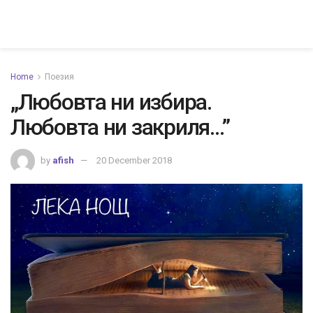
Home
Поезия
„Любовта ни избира.
Любовта ни закриля…”
by
afish
20 December 2018