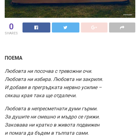
0
SHARES
ПОЕМА
Любовта ни посочва с тревожни очи.
Любовта ни избира. Любовта ни закриля.
И добавя в прегръдката нервно усилие –
сякаш края така ще отдалечи.
Любовта в непресметнати думи гърми.
За душите ни смешно и мъдро се грижи.
Заковава ни кратко в живота подвижен
и помага да бъдем в тълпата сами.