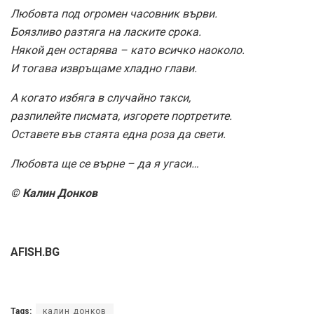
Любовта под огромен часовник върви.
Боязливо разтяга на ласките срока.
Някой ден остарява – като всичко наоколо.
И тогава извръщаме хладно глави.
А когато избяга в случайно такси,
разпилейте писмата, изгорете портретите.
Оставете във стаята една роза да свети.
Любовта ще се върне – да я угаси…
© Калин Донков
AFISH.BG
Tags:
калин донков