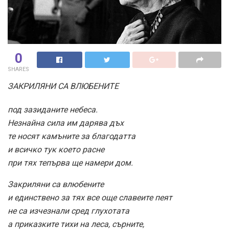
0
SHARES
ЗАКРИЛЯНИ СА ВЛЮБЕНИТЕ
под зазиданите небеса.
Незнайна сила им дарява дъх
те носят камъните за благодатта
и всичко тук което расне
при тях тепърва ще намери дом.
Закриляни са влюбените
и единствено за тях все още славеите пеят
не са изчезнали сред глухотата
а приказките тихи на леса, сърните,