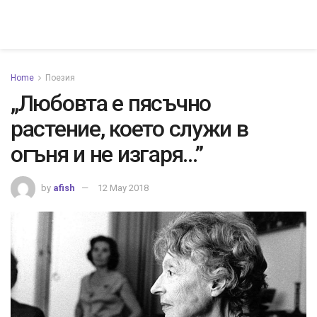
Home
Поезия
„Любовта е пясъчно
растение, което служи в
огъня и не изгаря…”
by
afish
12 May 2018