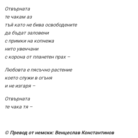
Отвърната
те чакам аз
тъй като не бива освободените
да бъдат заловени
с примки на копнежа
нито увенчани
с корона от планетен прах –
Любовта е пясъчно растение
което служи в огъня
и не изгаря –
Отвърната
те чака тя –
© Превод от немски: Венцеслав Константинов