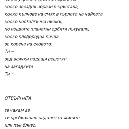
колко звездни образи в кристала,
колко кълнове на смях в гърлото на чайката,
колко носталгични нишки,
по нощните планетни орбити пътували,
колко плодородна почва
за корена на словото:
Ти –
зад всички падащи решетки
на загадките
Ти –
ОТВЪРНАТА
те чакам аз
ти пребиваваш надалеч от живите
или пък близо.