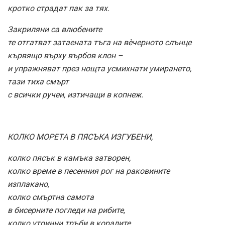
кротко страдат пак за тях.
Закриляни са влюбените
те отгатват затаената тъга на вèчерното слънце
кървящо върху върбов клон –
и упражняват през нощта усмихнати умирането,
тази тиха смърт
с всички ручеи, изтичащи в копнеж.
КОЛКО МОРЕТА В ПЯСЪКА ИЗГУБЕНИ,
колко пясък в камъка затворен,
колко време в песенния рог на раковините
изплакано,
колко смъртна самота
в бисерните погледи на рибите,
колко утринни тръби в коралите,