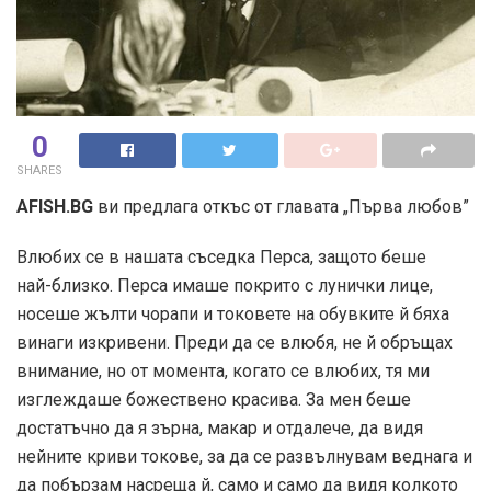
0
SHARES
AFISH.BG
ви предлага откъс от главата „Първа любов”
Влюбих се в нашата съседка Перса, защото беше
най-близко. Перса имаше покрито с лунички лице,
носеше жълти чорапи и токовете на обувките й бяха
винаги изкривени. Преди да се влюбя, не й обръщах
внимание, но от момента, когато се влюбих, тя ми
изглеждаше божествено красива. За мен беше
достатъчно да я зърна, макар и отдалече, да видя
нейните криви токове, за да се развълнувам веднага и
да побързам насреща й, само и само да видя колкото