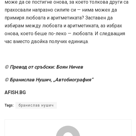
може да се постигне онова, за което толкова други са
прахосвали напразно силите си — нима можех да
примиря любовта и аритметиката? Заставен да
избирам между любовта и аритметиката, аз избрах
онова, което беше по-леко — любовта. И следващия
час вместо двойка получих единица.
© Превод от сръбски: Боян Ничев
© Бранислав Нушич, „Автобиография”
AFISH.BG
Tags:
бранислав нушич