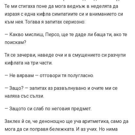
Те ми стигаха поне да мога веднъж в неделята да
изразя с една кифла симпатиите си и вниманието си
към нея. Тогава я запитах сериозно:
— Какво мислиш, Персо, ще те даде ли баща ти, ако те
поискам?
Тя се зачерви, наведе очи и в смущението си разчупи
кифлата на три части.
— Не вярвам — отговори тя полугласно.
— Защо? — запитах аз развълнувано и очите ми се
наляха със сълзи.
— Защото си слаб по неговия предмет.
Заклех й се, че денонощно ще уча аритметика, само да
мога да си поправя бележката. И аз учих. Но нима