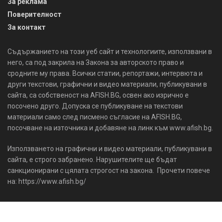
За реклама
Поверителност
За контакт
Съдържанието на този уеб сайт и технологиите, използвани в
него, са под закрила на Закона за авторското право и
сродните му права. Всички статии, репортажи, интервюта и
други текстови, графични и видео материали, публикувани в
сайта, са собственост на AFISH.BG, освен ако изрично е
посочено друго. Допуска се публикуване на текстови
материали само след писмено съгласие на AFISH.BG,
посочване на източника и добавяне на линк към www.afish.bg.
Използването на графични и видео материали, публикувани в
сайта, е строго забранено. Нарушителите ще бъдат
санкционирани с цялата строгост на закона. Прочети повече
на: https://www.afish.bg/