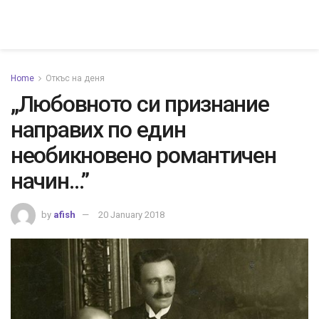
Home
Откъс на деня
„Любовното си признание
направих по един
необикновено романтичен
начин…”
by
afish
20 January 2018