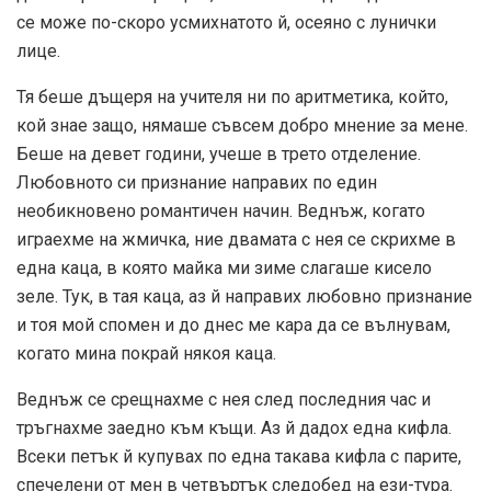
се може по-скоро усмихнатото й, осеяно с лунички
лице.
Тя беше дъщеря на учителя ни по аритметика, който,
кой знае защо, нямаше съвсем добро мнение за мене.
Беше на девет години, учеше в трето отделение.
Любовното си признание направих по един
необикновено романтичен начин. Веднъж, когато
играехме на жмичка, ние двамата с нея се скрихме в
една каца, в която майка ми зиме слагаше кисело
зеле. Тук, в тая каца, аз й направих любовно признание
и тоя мой спомен и до днес ме кара да се вълнувам,
когато мина покрай някоя каца.
Веднъж се срещнахме с нея след последния час и
тръгнахме заедно към къщи. Аз й дадох една кифла.
Всеки петък й купувах по една такава кифла с парите,
спечелени от мен в четвъртък следобед на ези-тура.