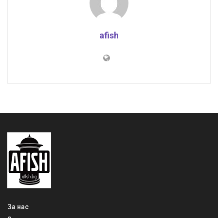
afish
За нас