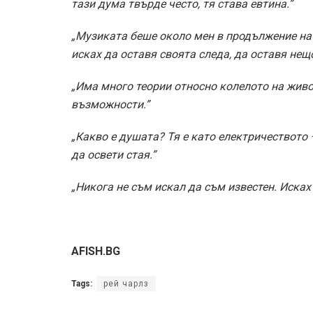
тази дума твърде често, тя става евтина.”
„Музиката беше около мен в продължение на 
исках да оставя своята следа, да оставя нещ
„Има много теории относно колелото на живот
възможности.”
„Какво е душата? Тя е като електричеството –
да освети стая.”
„Никога не съм искал да съм известен. Исках
AFISH.BG
Tags:
рей чарлз