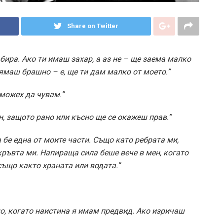
Share on Twitter
бира. Ако ти имаш захар, а аз не – ще заема малко
ямаш брашно – е, ще ти дам малко от моето.”
 можех да чувам.”
ен, защото рано или късно ще се окажеш прав.”
 бе една от моите части. Също като ребрата ми,
кръвта ми. Напираща сила беше вече в мен, когато
също както храната или водата.”
о, когато наистина я имам предвид. Ако изричаш