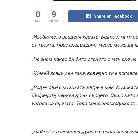
0
9
Share on Facebook
SHARES
VIEWS
„Изобилието разделя хората. Бедността ги съ
от твоята. През следващият месец може да н
„Не знам какво би било станало с мен ако не
„Живей всеки ден така, все едно ти е послед
„Роден съм с музиката вътре в мен. Музиката
бъбреците, черния дроб, сърцето. Също като 
изгрях на сцената. Това беше необходимост, 
„Любов” е специална дума и я използвам сам