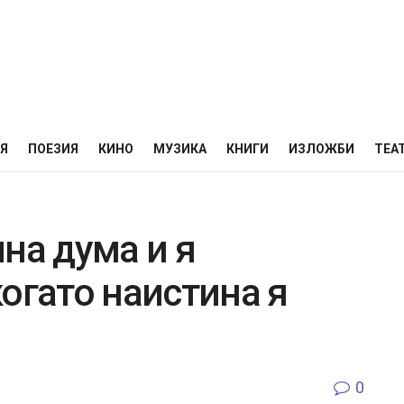
НЯ
ПОЕЗИЯ
КИНО
МУЗИКА
КНИГИ
ИЗЛОЖБИ
ТЕА
на дума и я
огато наистина я
0