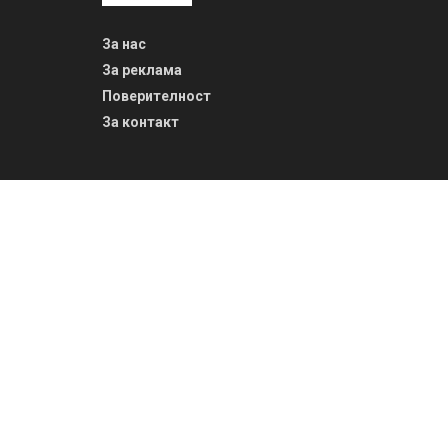
За нас
За реклама
Поверителност
За контакт