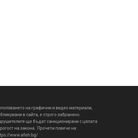
зползването на графични и видео материали,
бликувани в сайта, е строго забранено.
арушителите ще бъдат санкционирани с цялата
рогост на закона. Прочети повече на:
tps://www.afish.bg/