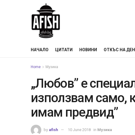
НАЧАЛО
ЦИТАТИ
НОВИНИ
ОТКЪС НА ДЕ
Home
Музика
„Любов” е специал
използвам само, к
имам предвид”
by
afish
10 June 2018
in
Музика