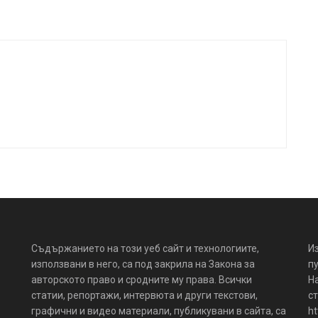
Съдържанието на този уеб сайт и технологиите,
И
използвани в него, са под закрила на Закона за
пу
авторското право и сродните му права. Всички
Н
статии, репортажи, интервюта и други текстови,
ст
графични и видео материали, публикувани в сайта, са
ht