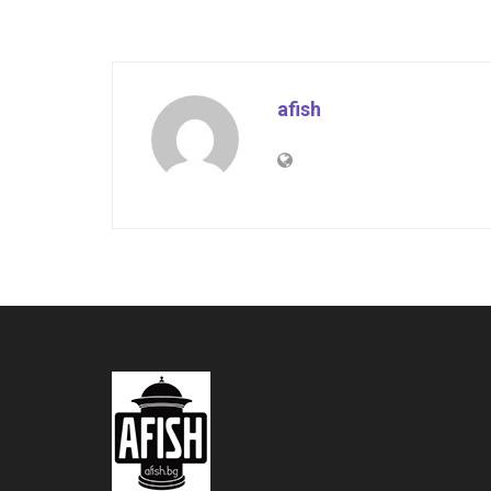
afish