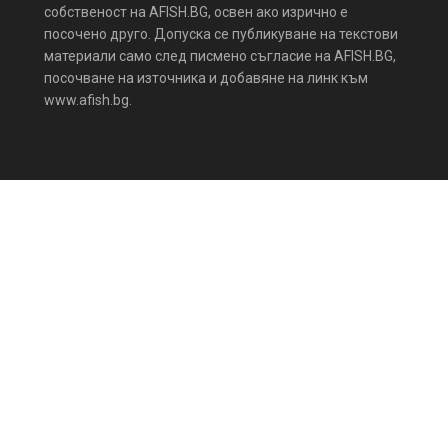
собственост на AFISH.BG, освен ако изрично е
посочено друго. Допуска се публикуване на текстови
материали само след писмено съгласие на AFISH.BG,
посочване на източника и добавяне на линк към
www.afish.bg.