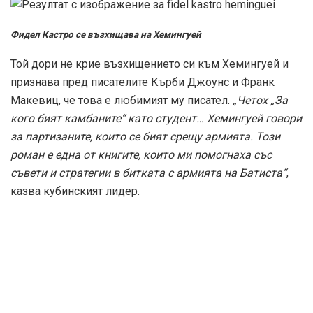
Фидел Кастро се възхищава на Хемингуей
Той дори не крие възхищението си към Хемингуей и
признава пред писателите Кърби Джоунс и Франк
Макевиц, че това е любимият му писател.
„Четох „За
кого бият камбаните“ като студент… Хемингуей говори
за партизаните, които се бият срещу армията. Този
роман е една от книгите, които ми помогнаха със
съвети и стратегии в битката с армията на Батиста“
,
казва кубинският лидер.