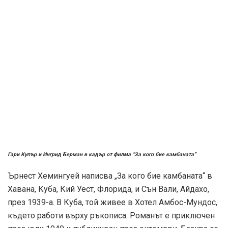
Гари Купър и Ингрид Берман в кадър от филма “За кого бие камбаната”
Ърнест Хемингуей написва „За кого бие камбаната“ в
Хавана, Куба, Кий Уест, Флорида, и Сън Вали, Айдахо,
през 1939-а. В Куба, той живее в Хотел Амбос-Мундос,
където работи върху ръкописа. Романът е приключен