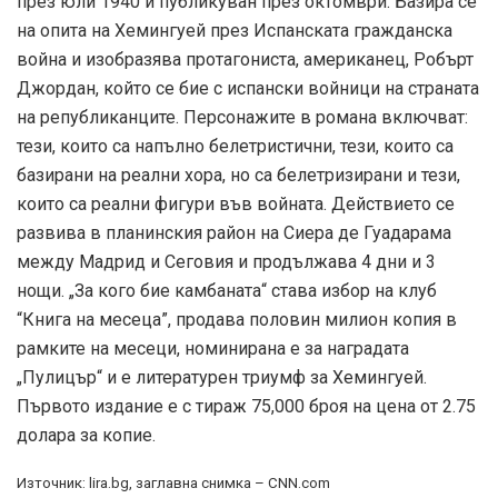
през юли 1940 и публикуван през октомври. Базира се
на опита на Хемингуей през Испанската гражданска
война и изобразява протагониста, американец, Робърт
Джордан, който се бие с испански войници на страната
на републиканците. Персонажите в романа включват:
тези, които са напълно белетристични, тези, които са
базирани на реални хора, но са белетризирани и тези,
които са реални фигури във войната. Действието се
развива в планинския район на Сиера де Гуадарама
между Мадрид и Сеговия и продължава 4 дни и 3
нощи. „За кого бие камбаната“ става избор на клуб
“Книга на месеца”, продава половин милион копия в
рамките на месеци, номинирана е за наградата
„Пулицър“ и е литературен триумф за Хемингуей.
Първото издание е с тираж 75,000 броя на цена от 2.75
долара за копие.
Източник: lira.bg, заглавна снимка – CNN.com