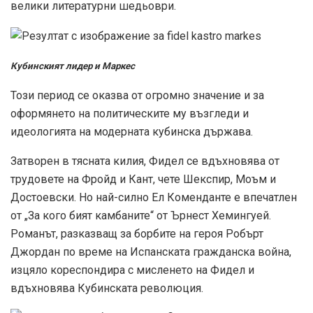
велики литературни шедьоври.
Кубинският лидер и Маркес
Този период се оказва от огромно значение и за
оформянето на политическите му възгледи и
идеологията на модерната кубинска държава.
Затворен в тясната килия, Фидел се вдъхновява от
трудовете на Фройд и Кант, чете Шекспир, Моъм и
Достоевски. Но най-силно Ел Коменданте е впечатлен
от „За кого бият камбаните“ от Ърнест Хемингуей.
Романът, разказващ за борбите на героя Робърт
Джордан по време на Испанската гражданска война,
изцяло кореспондира с мисленето на Фидел и
вдъхновява Кубинската революция.