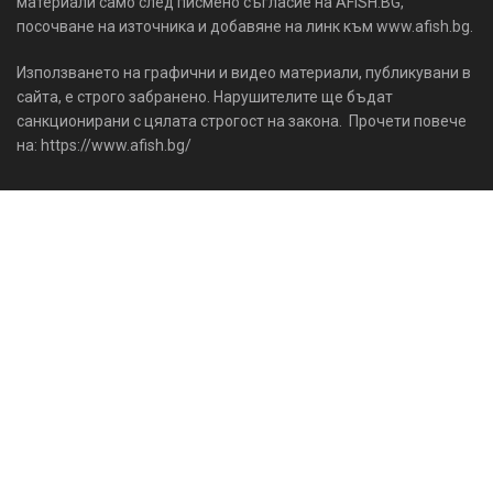
материали само след писмено съгласие на AFISH.BG,
посочване на източника и добавяне на линк към www.afish.bg.
Използването на графични и видео материали, публикувани в
сайта, е строго забранено. Нарушителите ще бъдат
санкционирани с цялата строгост на закона. Прочети повече
на: https://www.afish.bg/