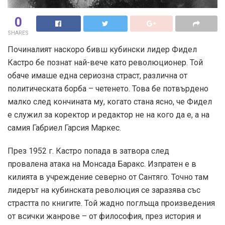
0
SHARES
Починалият наскоро бивш кубински лидер Фидел
Кастро бе познат най-вече като революционер. Той
обаче имаше една сериозна страст, различна от
политическата борба – четенето. Това бе потвърдено
малко след кончината му, когато стана ясно, че Фидел
е служил за коректор и редактор не на кого да е, а на
самия Габриел Гарсия Маркес.
През 1952 г. Кастро попада в затвора след
провалена атака на Монсада Баракс. Изпратен е в
килията в учреждение северно от Сантяго. Точно там
лидерът на кубинската революция се заразява със
страстта по книгите. Той жадно поглъща произведения
от всички жанрове – от философия, през история и