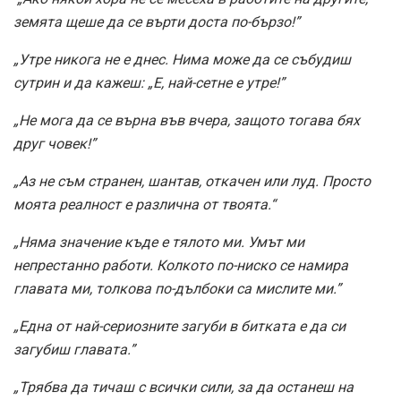
земята щеше да се върти доста по-бързо!”
„Утре никога не е днес. Нима може да се събудиш
сутрин и да кажеш: „Е, най-сетне е утре!”
„Не мога да се върна във вчера, защото тогава бях
друг човек!”
„Аз не съм странен, шантав, откачен или луд. Просто
моята реалност е различна от твоята.“
„Няма значение къде е тялото ми. Умът ми
непрестанно работи. Колкото по-ниско се намира
главата ми, толкова по-дълбоки са мислите ми.”
„Една от най-сериозните загуби в битката е да си
загубиш главата.”
„Трябва да тичаш с всички сили, за да останеш на