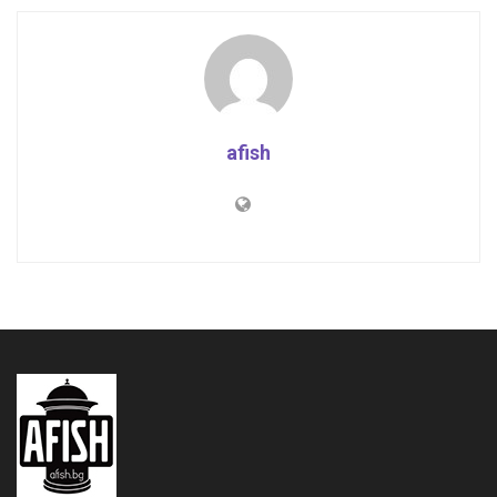
afish