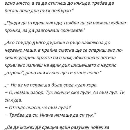
едно място, а за да стигнеш до някъде, трябва да
бягаш поне два пъти по-бързо.“
„Преди да отидеш някъде, трябва да си вземеш хубава
пръчка, за да разгонваш слоновете.”
„Ако твърде дълго държиш в ръце нажежена до
червено маша, в крайна сметка ще се опариш; ако по-
силно удариш пръста си с нож, обикновено потича
кръв; ако изпиеш на един дъх шишенцето с надпис
„отрова”, рано или късно ще ти стане лошо.“
„– Но аз не искам да бъда сред луди хора.
– О, нямаш избор. Тук всички сме луди. Аз съм луд. Ти
си луда.
– Откъде знаеш, че съм луда?
– Трябва да си. Иначе нямаше да си тук.“
„Де да можех да срещна един разумен човек за