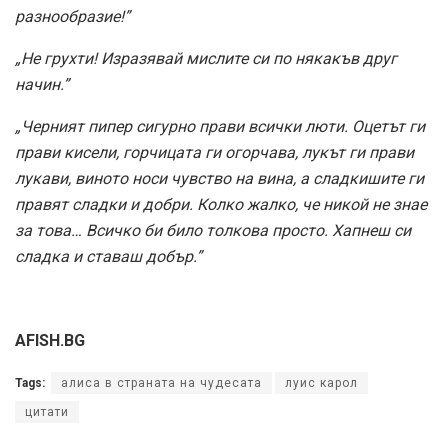
разнообразие!”
„Не грухти! Изразявай мислите си по някакъв друг
начин.”
„Черният пипер сигурно прави всички люти. Оцетът ги
прави кисели, горчицата ги огорчава, лукът ги прави
лукави, виното носи чувство на вина, а сладкишите ги
правят сладки и добри. Колко жалко, че никой не знае
за това… Всичко би било толкова просто. Хапнеш си
сладка и ставаш добър.”
AFISH.BG
Tags:
алиса в страната на чудесата
луис карол
цитати