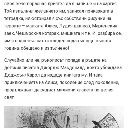
своя вече пораснал приятел да я напише и на хартия.
Той изпълнил желанието им, записал приказката в
тетрадка, илюстрирал я със собствени рисунки на
героите – малката Алиса, Лудия шапкар, Мартенския
заек, Чешърския котарак, мишката и т.н. И, разбира се,
им я поднесъл като коледен подарък още същата
година: обещано и изпълнено!
Случайно или не, ръкописът попада в ръцете на
детския писател Джордж Макдоналд, който убеждава
Доджсън/Карол да издаде книгата му. И така
приключенията на Алиса, поколение след поколение,
продължават да радват милиони хлапета по целия
свят.