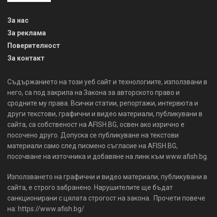
За нас
За реклама
Поверителност
За контакт
Съдържанието на този уеб сайт и технологиите, използвани в
него, са под закрила на Закона за авторското право и
сродните му права. Всички статии, репортажи, интервюта и
други текстови, графични и видео материали, публикувани в
сайта, са собственост на AFISH.BG, освен ако изрично е
посочено друго. Допуска се публикуване на текстови
материали само след писмено съгласие на AFISH.BG,
посочване на източника и добавяне на линк към www.afish.bg.
Използването на графични и видео материали, публикувани в
сайта, е строго забранено. Нарушителите ще бъдат
санкционирани с цялата строгост на закона. Прочети повече
на: https://www.afish.bg/