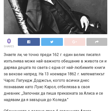
0
SHARES
Знаете ли, че точно преди 162 г. един велик писател
изпълнява може най-важното обещание в живота си и
дарява децата по света с една от най-любимите книги
за векове напред. На 13 ноември 1862 г. математикът
Чарлс Латуидж Доджсън, когото всички днес
познаваме като Луис Карол, отбелязва в своя
дневник: „Започнах да пиша приказката за Алиса и се
надявам да я завърша до Коледа.”