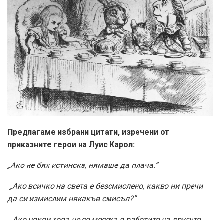
Предлагаме избрани цитати, изречени от
приказните герои на Луис Карол:
„Ако не бях истинска, нямаше да плача.”
„Ако всичко на света е безсмислено, какво ни пречи
да си измислим някакъв смисъл?”
„Ако някои хора не се месеха в работите на другите,