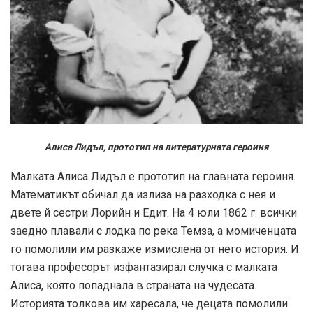
Алиса Лидъл, прототип на литературната героиня
Малката Алиса Лидъл е прототип на главната героиня.
Математикът обичал да излиза на разходка с нея и
двете й сестри Лорийн и Едит. На 4 юли 1862 г. всички
заедно плавали с лодка по река Темза, а момиченцата
го помолили им разкаже измислена от него история. И
тогава професорът изфантазирал случка с малката
Алиса, която попаднала в страната на чудесата.
Историята толкова им харесала, че децата помолили