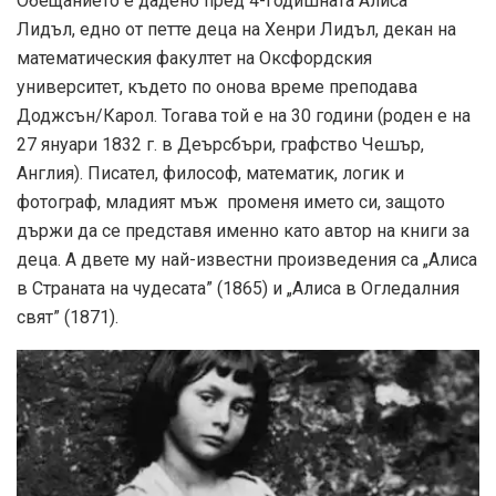
Обещанието е дадено пред 4-годишната Алиса
Лидъл, едно от петте деца на Хенри Лидъл, декан на
математическия факултет на Оксфордския
университет, където по онова време преподава
Доджсън/Карол. Тогава той е на 30 години (роден е на
27 януари 1832 г. в Деърсбъри, графство Чешър,
Англия). Писател, философ, математик, логик и
фотограф, младият мъж променя името си, защото
държи да се представя именно като автор на книги за
деца. А двете му най-известни произведения са „Алиса
в Страната на чудесата” (1865) и „Алиса в Огледалния
свят” (1871).