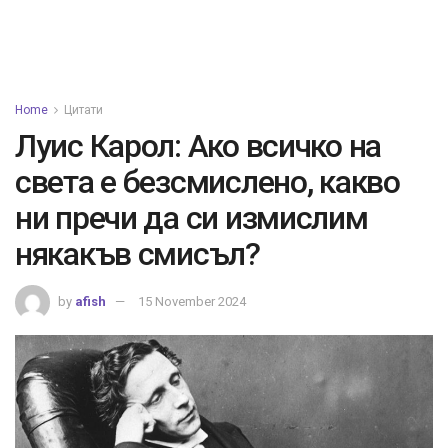
Home
Цитати
Луис Карол: Ако всичко на
света е безсмислено, какво
ни пречи да си измислим
някакъв смисъл?
by
afish
15 November 2024