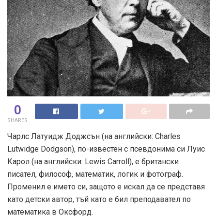
0
SHARES
Чарлс Латуидж Доджсън (на английски: Charles
Lutwidge Dodgson), по-известен с псевдонима си Луис
Карол (на английски: Lewis Carroll), е британски
писател, философ, математик, логик и фотограф.
Променил е името си, защото е искал да се представя
като детски автор, тъй като е бил преподавател по
математика в Оксфорд.