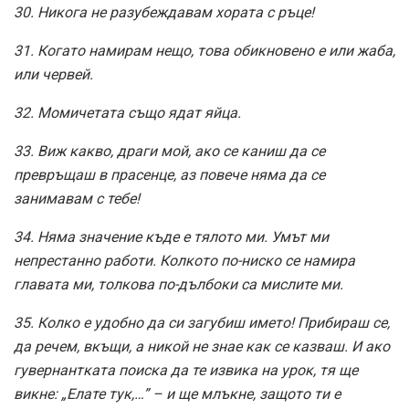
30. Никога не разубеждавам хората с ръце!
31. Когато намирам нещо, това обикновено е или жаба,
или червей.
32. Момичетата също ядат яйца.
33. Виж какво, драги мой, ако се каниш да се
превръщаш в прасенце, аз повече няма да се
занимавам с тебе!
34. Няма значение къде е тялото ми. Умът ми
непрестанно работи. Колкото по-ниско се намира
главата ми, толкова по-дълбоки са мислите ми.
35. Колко е удобно да си загубиш името! Прибираш се,
да речем, вкъщи, а никой не знае как се казваш. И ако
гувернантката поиска да те извика на урок, тя ще
викне: „Елате тук,…” – и ще млъкне, защото ти е