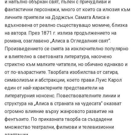
и напълно объркан свят, пълен с причудливи и
фантастични персонажи, много от които са илюзия към
личните приятели на Доджсън. Самата Алиса е
вдъхновена от реално съществуващо момиче, близка
на автора. През 1871 г. излиза продължението на
романа, озаглавено „Алиса в Огледалния свят“.
Произведението се смята за изключително популярно
и влиятелно в световната литература, насочено
стриктно към малките читатели, но обичано еднакво и
от по-възрастните. Творбата изобилства от сатира,
символизъм и абстракции, което прави Луис Карол
един от най-характерните представители на
литературния нонсенс. Повествователните линии и
структура на „Алиса в страната на чудесата“ оказват
огромно влияние върху жанровото развитие на
фентъзито. По приказната творба са създадени
множество театрални, филмови и телевизионни
адаптации.