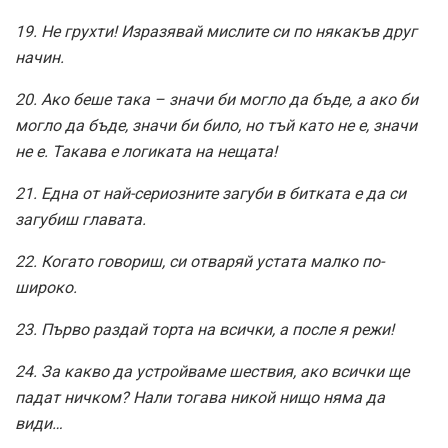
19. Не грухти! Изразявай мислите си по някакъв друг
начин.
20. Ако беше така – значи би могло да бъде, а ако би
могло да бъде, значи би било, но тъй като не е, значи
не е. Такава е логиката на нещата!
21. Една от най-сериозните загуби в битката е да си
загубиш главата.
22. Когато говориш, си отваряй устата малко по-
широко.
23. Първо раздай торта на всички, а после я режи!
24. За какво да устройваме шествия, ако всички ще
падат ничком? Нали тогава никой нищо няма да
види…