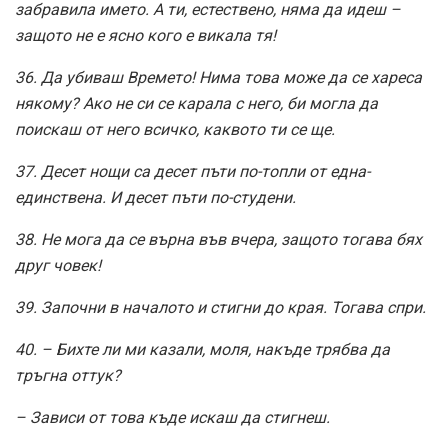
забравила името. А ти, естествено, няма да идеш –
защото не е ясно кого е викала тя!
36. Да убиваш Времето! Нима това може да се хареса
някому? Ако не си се карала с него, би могла да
поискаш от него всичко, каквото ти се ще.
37. Десет нощи са десет пъти по-топли от една-
единствена. И десет пъти по-студени.
38. Не мога да се върна във вчера, защото тогава бях
друг човек!
39. Започни в началото и стигни до края. Тогава спри.
40. – Бихте ли ми казали, моля, накъде трябва да
тръгна оттук?
– Зависи от това къде искаш да стигнеш.