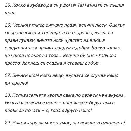
25. Колко е хубаво да си у дома! Там винаги си същия
ръст.
26. Черният пипер сигурно прави всички люти. Оцетът
ги прави кисели, горчицата ги огорчава, лукът ги
прави лукави, виното носи чувство на вина, а
сладкишите ги правят сладки и добри. Колко жалко,
че никой не знае за това… Всичко би било толкова
просто. Хапнеш си сладка и ставаш добър.
27. Винаги щом изям нещо, веднага се случва нещо
интересно!
28. Попивателната хартия сама по себе си не е вкусна.
Но ако я смесим с нещо – например с барут или с
восък за печати – е, това е друго нещо!
29. Някои хора са много умни, съвсем като сукалчета!