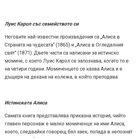
Луис Карол със семейството си
Неговите най-известни произведения са „Алиса в
Страната на чудесата“ (1865) и „Алиса в Огледалния
свят“ (1871). Двете части са написани за истинско
момиче, с което Луис Карол се запознава, когато то е
на четири години. Момиченцето се казва Алиса и е
дъщеря на декана на колежа, в който преподава.
Истинската Алиса
Самата книга представлява приказна история, чийто
главен персонаж е малко момиченце на име Алиса,
което, следвайки говорещ бял заек, попада в непознат