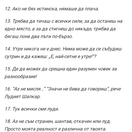
12. Ако не бях истинска, нямаше да плача.
13. Трябва да тичаш с всички сили, за да останеш на
едно място, а за да стигнеш до някъде, трябва да
бягаш поне два пъти по-бързо.
14. Утре никога не е днес. Нима може да се събудиш
сутрин и да кажеш: „Е, най-сетне е утре!”?
15. Де да можех да срещна един разумен човек за
разнообразие!
16. “Аз не мисля…” “Значи не бива да говориш”, рече
Лудият Шапкар.
17. Тук всички сме луди.
18. Аз не съм странен, шантав, откачен или луд.
Просто моята реалност е различна от твоята.