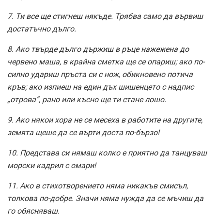
7. Ти все ще стигнеш някъде. Трябва само да вървиш
достатъчно дълго.
8. Ако твърде дълго държиш в ръце нажежена до
червено маша, в крайна сметка ще се опариш; ако по-
силно удариш пръста си с нож, обикновено потича
кръв; ако изпиеш на един дъх шишенцето с надпис
„отрова”, рано или късно ще ти стане лошо.
9. Ако някои хора не се месеха в работите на другите,
земята щеше да се върти доста по-бързо!
10. Представа си нямаш колко е приятно да танцуваш
морски кадрил с омари!
11. Ако в стихотворението няма никакъв смисъл,
толкова по-добре. Значи няма нужда да се мъчиш да
го обясняваш.