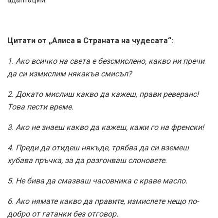
Цитати от „Алиса в Страната на чудесата“:
1. Ако всичко на света е безсмислено, какво ни пречи
да си измислим някакъв смисъл?
2. Докато мислиш какво да кажеш, прави реверанс!
Това пести време.
3. Ако не знаеш какво да кажеш, кажи го на френски!
4. Преди да отидеш някъде, трябва да си вземеш
хубава пръчка, за да разгонваш слоновете.
5. Не бива да смазваш часовника с краве масло.
6. Ако нямате какво да правите, измислете нещо по-
добро от гатанки без отговор.