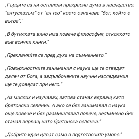
„Гърците са ни оставили прекрасна дума в наследство:
“ентусиазъм” от “ен тео” което означава “бог, който е
вътре”.“
„В бутилката вино има повече философия, отколкото
във всички книги.“
„Прекланяйте се пред духа на съмнението.“
„Повърхностните занимания с наука ще те отведат
далеч от Бога, а задълбочените научни изследвания
ще те доведат при него.“
„Аз мислих и изучавах, затова станах вярващ като
бретонски селянин. А ако се бях занимавал с наука
още повече и бях размишлявал повече, несъмнено бих
станал вярващ като бретонска селянка.“
„Добрите идеи идват само в подготвените умове.”