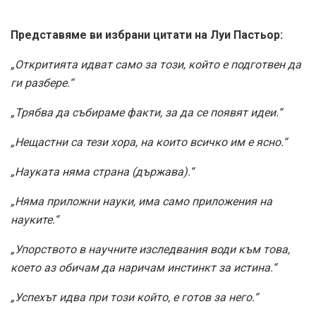
Представяме ви избрани цитати на Луи Пастьор:
„Откритията идват само за този, който е подготвен да
ги разбере.“
„Трябва да събираме факти, за да се появят идеи.“
„Нещастни са тези хора, на които всичко им е ясно.“
„Науката няма страна (държава).“
„Няма приложни науки, има само приложения на
науките.“
„Упорството в научните изследвания води към това,
което аз обичам да наричам инстинкт за истина.“
„Успехът идва при този който, е готов за него.“