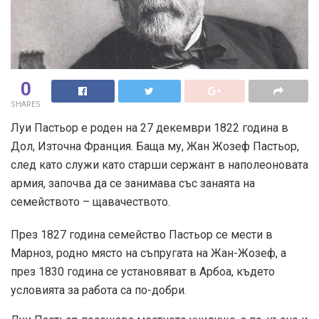
0
SHARES
Луи Пастьор е роден на 27 декември 1822 година в
Дол, Източна Франция. Баща му, Жан Жозеф Пастьор,
след като служи като старши сержант в наполеоновата
армия, започва да се занимава със занаята на
семейството – щавачеството.
През 1827 година семейство Пастьор се мести в
Марноз, родно място на съпругата на Жан-Жозеф, а
през 1830 година се установяват в Арбоа, където
условията за работа са по-добри.