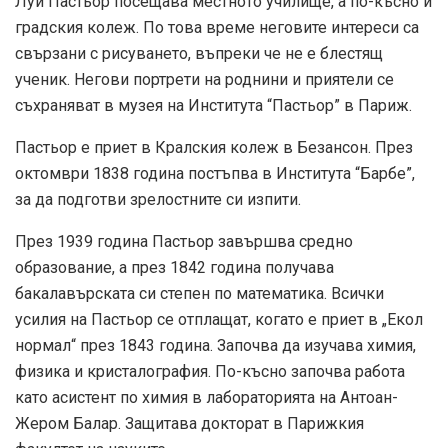
Луи Пастьор посещава местното училище, а по-късно и
градския колеж. По това време неговите интереси са
свързани с рисуването, въпреки че не е блестящ
ученик. Негови портрети на роднини и приятели се
съхраняват в музея на Института “Пастьор” в Париж.
Пастьор е приет в Кралския колеж в Безансон. През
октомври 1838 година постъпва в Института “Барбе”,
за да подготви зрелостните си изпити.
През 1939 година Пастьор завършва средно
образование, а през 1842 година получава
бакалавърската си степен по математика. Всички
усилия на Пастьор се отплащат, когато е приет в „Екол
нормал“ през 1843 година. Започва да изучава химия,
физика и кристалография. По-късно започва работа
като асистент по химия в лабораторията на Антоан-
Жером Балар. Защитава докторат в Парижкия