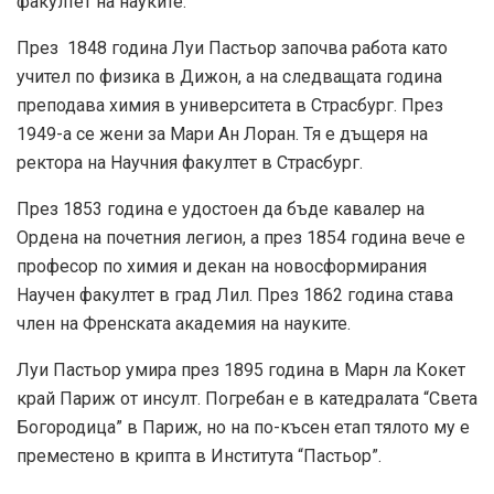
факултет на науките.
През 1848 година Луи Пастьор започва работа като
учител по физика в Дижон, а на следващата година
преподава химия в университета в Страсбург. През
1949-а се жени за Мари Ан Лоран. Тя е дъщеря на
ректора на Научния факултет в Страсбург.
През 1853 година е удостоен да бъде кавалер на
Ордена на почетния легион, а през 1854 година вече е
професор по химия и декан на новосформирания
Научен факултет в град Лил. През 1862 година става
член на Френската академия на науките.
Луи Пастьор умира през 1895 година в Марн ла Кокет
край Париж от инсулт. Погребан е в катедралата “Света
Богородица” в Париж, но на по-късен етап тялото му е
преместено в крипта в Института “Пастьор”.