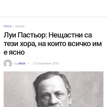
Home
Цитати
Луи Пастьор: Нещастни са
тези хора, на които всичко им
е ясно
by
afish
27 December 2016