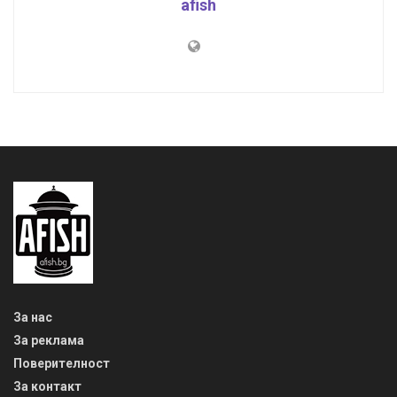
afish
За нас
За реклама
Поверителност
За контакт