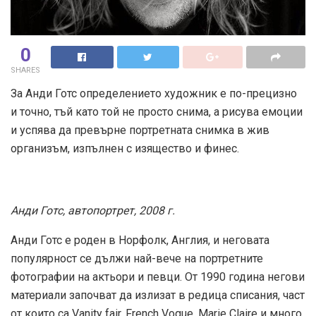
0
SHARES
За Анди Готс определението художник е по-прецизно
и точно, тъй като той не просто снима, а рисува емоции
и успява да превърне портретната снимка в жив
организъм, изпълнен с изящество и финес.
Анди Готс, автопортрет, 2008 г.
Анди Готс е роден в Норфолк, Англия, и неговата
популярност се дължи най-вече на портретните
фотографии на актьори и певци. От 1990 година негови
материали започват да излизат в редица списания, част
от които са Vanity fair, French Vogue, Marie Claire и много