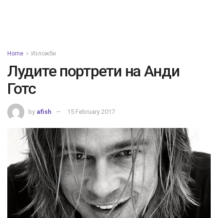
Home
Изложби
Лудите портрети на Анди
Готс
by
afish
15 February 2017