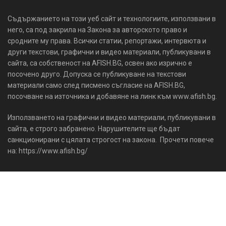
Съдържанието на този уеб сайт и технологиите, използвани в
него, са под закрила на Закона за авторското право и
сродните му права. Всички статии, репортажи, интервюта и
други текстови, графични и видео материали, публикувани в
сайта, са собственост на AFISH.BG, освен ако изрично е
посочено друго. Допуска се публикуване на текстови
материали само след писмено съгласие на AFISH.BG,
посочване на източника и добавяне на линк към www.afish.bg.
Използването на графични и видео материали, публикувани в
сайта, е строго забранено. Нарушителите ще бъдат
санкционирани с цялата строгост на закона. Прочети повече
на: https://www.afish.bg/