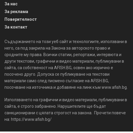
За нас
За реклама
Поверителност
За контакт
Съдържанието на този уеб сайт и технологиите, използвани в
него, са под закрила на Закона за авторското право и
сродните му права. Всички статии, репортажи, интервюта и
други текстови, графични и видео материали, публикувани в
сайта, са собственост на AFISH.BG, освен ако изрично е
посочено друго. Допуска се публикуване на текстови
материали само след писмено съгласие на AFISH.BG,
посочване на източника и добавяне на линк към www.afish.bg.
Използването на графични и видео материали, публикувани в
сайта, е строго забранено. Нарушителите ще бъдат
санкционирани с цялата строгост на закона. Прочети повече
на: https://www.afish.bg/