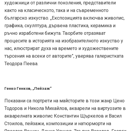
художници от различни поколения, представители
както на класическото, така и на съвременното
българско изкуство. „Експозицията включва живопис,
графика, скулптура, дървенa пластикa, керамика и
ръчно изработени бижута. Творбите отразяват
процесите в историята на изобразителното изкуство у
нас, илюстрират духа на времето и художествените
търсения на всеки от авторите”, уверява галеристката
Теодора Пеева.
Генко Генков, „Пейзаж”
Показани са портрети на майсторите в този жанр Цено
Тодоров и Никола Михайлов, акварели на виртуозите в
акварелната живопис Константин Щъркелов и Васил
Стоилов, пейзажи, композиции и натюрморти на