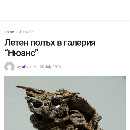
Home
Изложби
Летен полъх в галерия
“Нюанс”
by
afish
20 July 2016