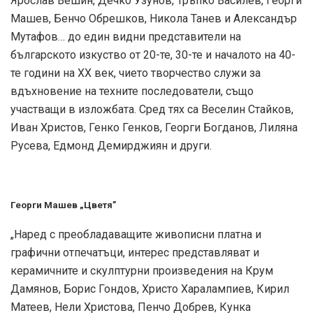
Ярослав Вешин, Дечко Узунов, Тръпко Василев, Георги
Машев, Бенчо Обрешков, Никола Танев и Александър
Мутафов… до един видни представители на
българското изкуство от 20-те, 30-те и началото на 40-
те години на ХХ век, чието творчество служи за
вдъхновение на техните последователи, също
участващи в изложбата. Сред тях са Веселин Стайков,
Иван Христов, Генко Генков, Георги Богданов, Лиляна
Русева, Едмонд Демирджиян и други.
Георги Машев „Цветя”
„Наред с преобладаващите живописни платна и
графични отпечатъци, интерес представляват и
керамичните и скулптурни произведения на Крум
Дамянов, Борис Гондов, Христо Харалампиев, Кирил
Матеев, Нели Христова, Пенчо Добрев, Кунка