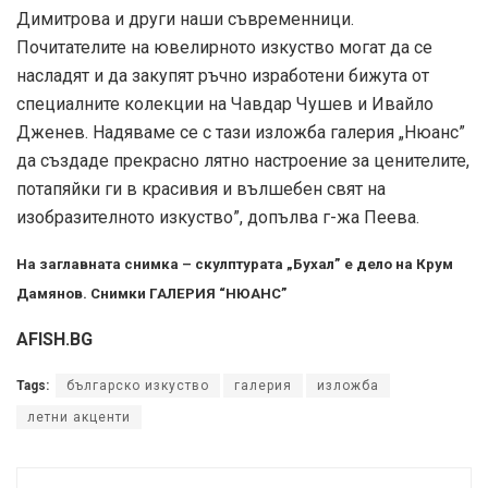
Димитрова и други наши съвременници.
Почитателите на ювелирното изкуство могат да се
насладят и да закупят ръчно изработени бижута от
специалните колекции на Чавдар Чушев и Ивайло
Дженев. Надяваме се с тази изложба галерия „Нюанс”
да създаде прекрасно лятно настроение за ценителите,
потапяйки ги в красивия и вълшебен свят на
изобразителното изкуство”, допълва г-жа Пеева.
На заглавната снимка – скулптурата „Бухал” е дело на Крум
Дамянов. Снимки ГАЛЕРИЯ “НЮАНС”
AFISH.BG
Tags:
българско изкуство
галерия
изложба
летни акценти