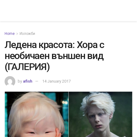
Home
Изложби
Ледена красота: Хора с
необичаен външен вид
(ГАЛЕРИЯ)
by
afish
14 January 2017