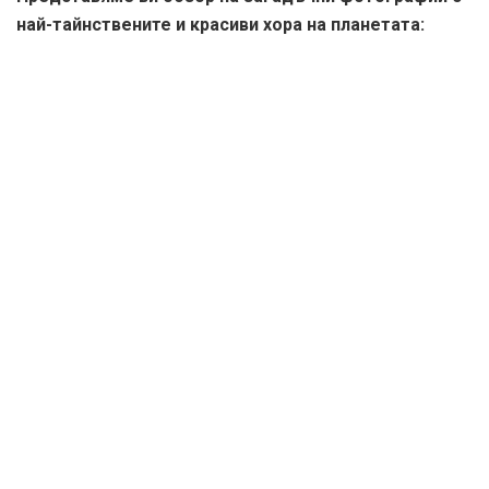
най-тайнствените и красиви хора на планетата:
Ава Кларк
Всеки човек е уникален
Странната Елора