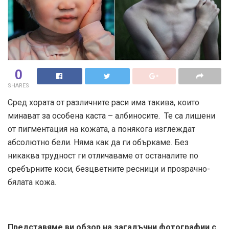
0
SHARES
Сред хората от различните раси има такива, които
минават за особена каста – албиносите. Те са лишени
от пигментация на кожата, а понякога изглеждат
абсолютно бели. Няма как да ги объркаме. Без
никаква трудност ги отличаваме от останалите по
сребърните коси, безцветните ресници и прозрачно-
бялата кожа.
Представяме ви обзор на загадъчни фотографии с