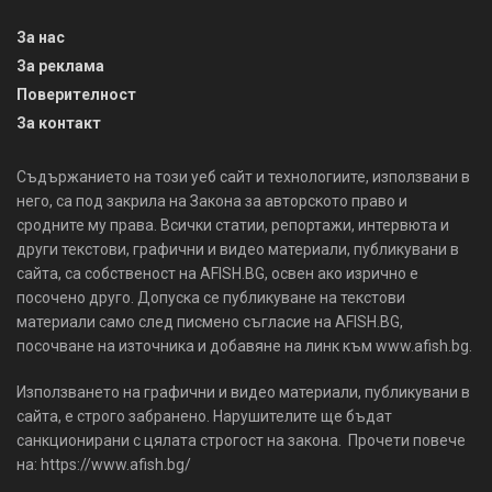
За нас
За реклама
Поверителност
За контакт
Съдържанието на този уеб сайт и технологиите, използвани в
него, са под закрила на Закона за авторското право и
сродните му права. Всички статии, репортажи, интервюта и
други текстови, графични и видео материали, публикувани в
сайта, са собственост на AFISH.BG, освен ако изрично е
посочено друго. Допуска се публикуване на текстови
материали само след писмено съгласие на AFISH.BG,
посочване на източника и добавяне на линк към www.afish.bg.
Използването на графични и видео материали, публикувани в
сайта, е строго забранено. Нарушителите ще бъдат
санкционирани с цялата строгост на закона. Прочети повече
на: https://www.afish.bg/