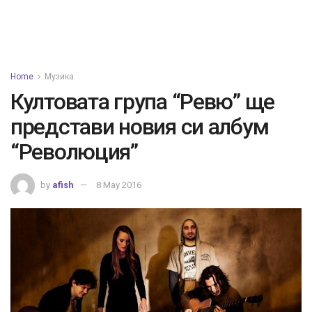
Home
Музика
Култовата група “Ревю” ще
представи новия си албум
“Революция”
by
afish
8 May 2016