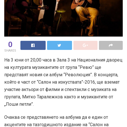
0
SHARES
На 3 юни от 20,00 часа в Зала 3 на Националния дворец
на културата музикантите от група “Ревю” ще
представят новия си албум “Революция”. В концерта,
който е част от “Салон на изкуствата”-2016, ще вземат
участие актьори от филми и спектакли с музиката на
групата, Митко Таралежков както и музикантите от
„Лоши петли”.
Очаква се представянето на албума да е един от
акцентите на тазгодишното издание на “Салон на