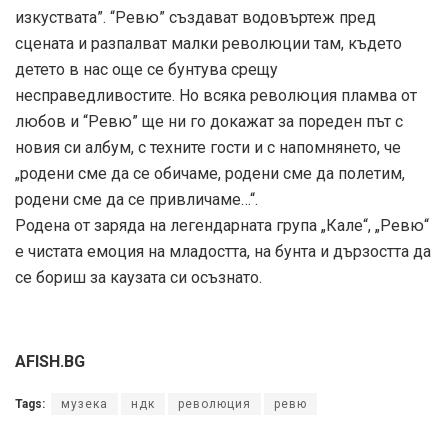
изкуствата”. “Ревю” създават водовъртеж пред
сцената и разпалват малки революции там, където
детето в нас още се бунтува срещу
несправедливостите. Но всяка революция пламва от
любов и “Ревю” ще ни го докажат за пореден път с
новия си албум, с техните гости и с напомнянето, че
„родени сме да се обичаме, родени сме да полетим,
родени сме да се привличаме…“.
Родена от заряда на легендарната група „Кале“, „Ревю“
е чистата емоция на младостта, на бунта и дързостта да
се бориш за каузата си осъзнато.
AFISH.BG
Tags:
музека
ндк
революция
ревю