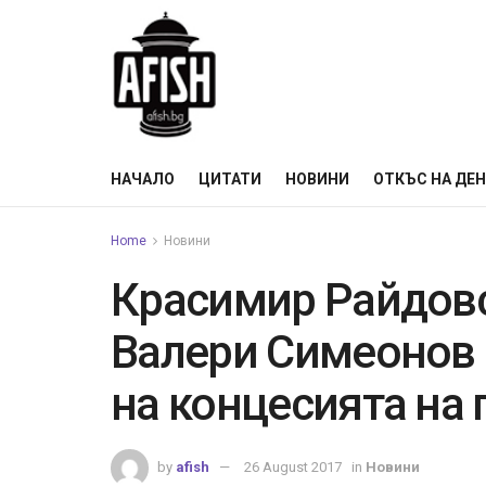
НАЧАЛО
ЦИТАТИ
НОВИНИ
ОТКЪС НА ДЕ
Home
Новини
Красимир Райдовск
Валери Симеонов 
на концесията на 
by
afish
26 August 2017
in
Новини