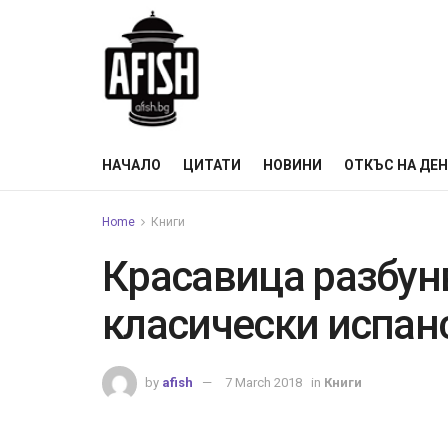
НАЧАЛО
ЦИТАТИ
НОВИНИ
ОТКЪС НА ДЕ
Home
Книги
Красавица разбунв
класически испан
by
afish
7 March 2018
in
Книги