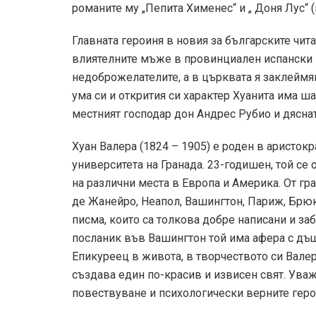
романите му „Пепита Хименес“ и „ Доня Лус“ (
Главната героиня в новия за българските чит
влиятелните мъже в провинциален испански г
недоброжелателите, а в църквата я заклеймя
ума си и открития си характер Хуанита има ша
местният господар дон Андрес Рубио и дясна
Хуан Валера (1824 – 1905) е роден в аристок
университета на Гранада. 23-годишен, той се
на различни места в Европа и Америка. От гр
де Жанейро, Неапол, Вашингтон, Париж, Брю
писма, които са толкова добре написани и заб
посланик във Вашингтон той има афера с дъщ
Епикуреец в живота, в творчеството си Валера
създава един по-красив и извисен свят. Уваж
повествуване и психологически верните геро