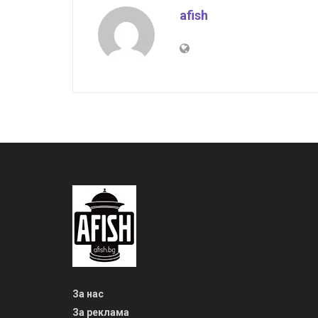
afish
За нас
За реклама