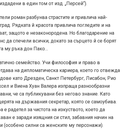
издадени в един том от изд. „Персей“).
атели роман разбунва страстите и привлича най-
рад. Рядката й красота привлича погледите и на
ват, защото е незаконородена. Но благодарение на
нс да спечели всички, докато за сърцето й се борят
та му ръка дон Пако…
ратично семейство. Учи философия и право в
 отдава на дипломатическа кариера, което го отвежда
адове като Дрезден, Санкт Петербург, Лисабон, Рио
ксел и Виена Хуан Валера изпраща разнообразни
авни, че са публикувани без негово знание. Като
ерята на държавния секретар, която се самоубива.
 е радетел за чистота на изкуството, което да
аван е заради изящния си стил, забавния начин на
и (особено силни са женските му персонажи).