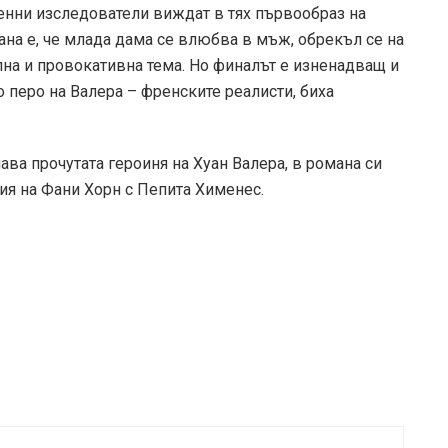
енни изследователи виждат в тях първообраз на
ана е, че млада дама се влюбва в мъж, обрекъл се на
лна и провокативна тема. Но финалът е изненадващ и
по перо на Валера – френските реалисти, биха
а прочутата героиня на Хуан Валера, в романа си
ия на Фани Хорн с Пепита Хименес.