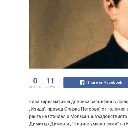
0
11
Share on Facebook
SHARES
VIEWS
Една харизматична девойка разцъфва в прекр
„Изида“, превод Стефка Петрова) от големия 
ранга на Стендал и Мопасан, а въздействието
Димитър Димов и „Птиците умират сами” на К