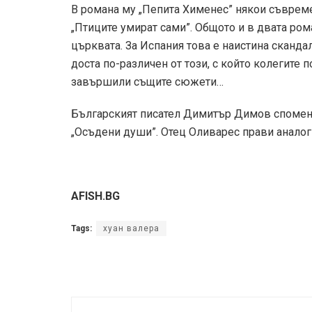
В романа му „Пепита Хименес” някои съврем
„Птиците умират сами”. Общото и в двата ром
църквата. За Испания това е наистина сканда
доста по-различен от този, с който колегите 
завършили същите сюжети…
Българският писател Димитър Димов споменав
„Осъдени души”. Отец Оливарес прави аналог
AFISH.BG
Tags:
хуан валера