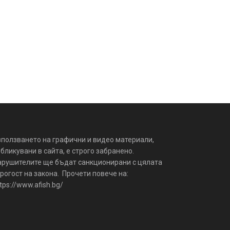
зползването на графични и видео материали,
бликувани в сайта, е строго забранено.
арушителите ще бъдат санкционирани с цялата
рогост на закона. Прочети повече на:
tps://www.afish.bg/