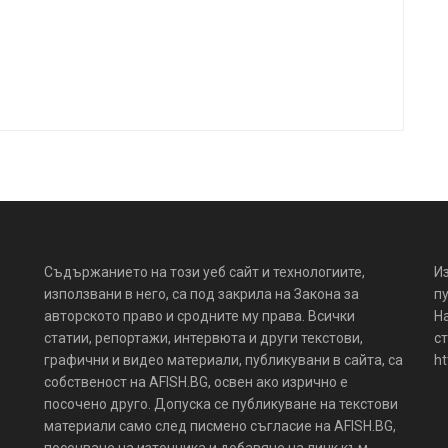
Съдържанието на този уеб сайт и технологиите,
И
използвани в него, са под закрила на Закона за
пу
авторското право и сродните му права. Всички
Н
статии, репортажи, интервюта и други текстови,
ст
графични и видео материали, публикувани в сайта, са
ht
собственост на AFISH.BG, освен ако изрично е
посочено друго. Допуска се публикуване на текстови
материали само след писмено съгласие на AFISH.BG,
посочване на източника и добавяне на линк към