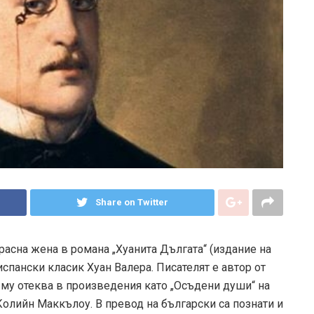
Share on Twitter
асна жена в романа „Хуанита Дългата“ (издание на
испански класик Хуан Валера. Писателят е автор от
 му отеква в произведения като „Осъдени души“ на
олийн Маккълоу. В превод на български са познати и