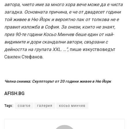
автора, чието име за много хора вече може да е чиста
загадка. Основната причина, е че от двадесет години
той живее в Ню Йорк и вероятно пак от толкова не е
правил изложба в София. За онези, които не знаят,
през 90-те години Косьо Минчев беше един от най-
видимите и дори скандални автори, свързани с
дейността на групата XXL. …“
, пише изкуствоведът
Свилен Стефанов.
Челна снимка: Скулпторът от 20 години живее в Ню Йорк
AFISH.BG
Tags:
coarse
галерия
косьо минчев