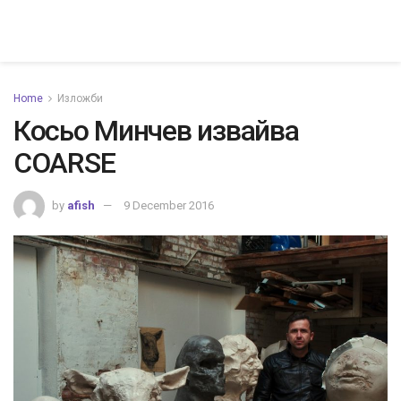
Home
Изложби
Косьо Минчев извайва
COARSE
by
afish
9 December 2016