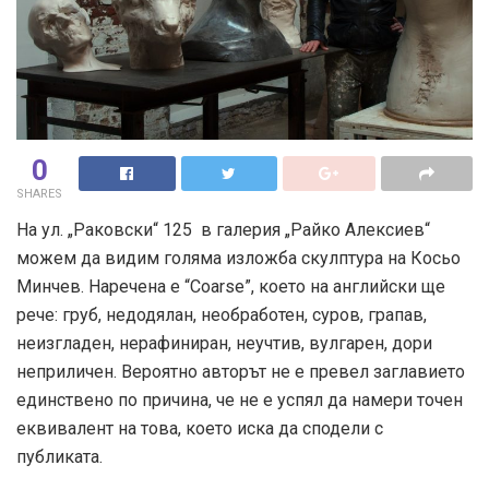
0
SHARES
На ул. „Раковски“ 125 в галерия „Райко Алексиев“
можем да видим голяма изложба скулптура на Косьо
Минчев. Наречена е “Coarse”, което на английски ще
рече: груб, недодялан, необработен, суров, грапав,
неизгладен, нерафиниран, неучтив, вулгарен, дори
неприличен. Вероятно авторът не е превел заглавието
единствено по причина, че не е успял да намери точен
еквивалент на това, което иска да сподели с
публиката.