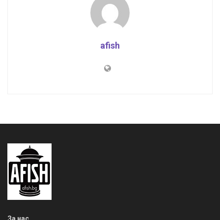
afish
За нас