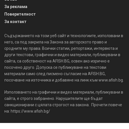
За реклама
Поверителност
За контакт
Съдържанието на този уеб сайт и технологиите, използвани в
него, са под закрила на Закона за авторското право и
сродните му права. Всички статии, репортажи, интервюта и
други текстови, графични и видео материали, публикувани в
сайта, са собственост на AFISH.BG, освен ако изрично е
посочено друго. Допуска се публикуване на текстови
материали само след писмено съгласие на AFISH.BG,
посочване на източника и добавяне на линк към www.afish.bg.
Използването на графични и видео материали, публикувани в
сайта, е строго забранено. Нарушителите ще бъдат
санкционирани с цялата строгост на закона. Прочети повече
на: https://www.afish.bg/