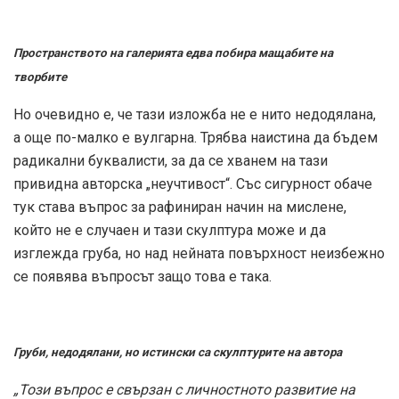
Пространството на галерията едва побира мащабите на
творбите
Но очевидно е, че тази изложба не е нито недодялана,
а още по-малко е вулгарна. Трябва наистина да бъдем
радикални буквалисти, за да се хванем на тази
привидна авторска „неучтивост“. Със сигурност обаче
тук става въпрос за рафиниран начин на мислене,
който не е случаен и тази скулптура може и да
изглежда груба, но над нейната повърхност неизбежно
се появява въпросът защо това е така.
Груби, недодялани, но истински са скулптурите на автора
„Този въпрос е свързан с личностното развитие на