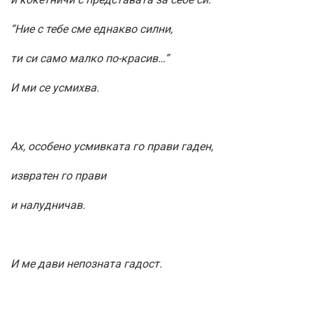
“Ние с тебе сме еднакво силни,
ти си само малко по-красив…”
И ми се усмихва.
Ах, особено усмивката го прави гаден,
извратен го прави
и налудничав.
И ме дави непозната гадост.