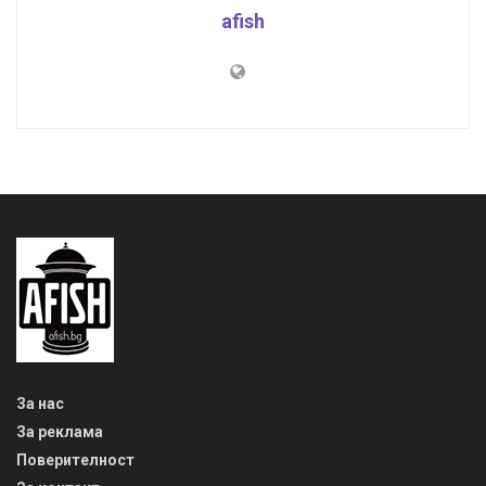
afish
За нас
За реклама
Поверителност