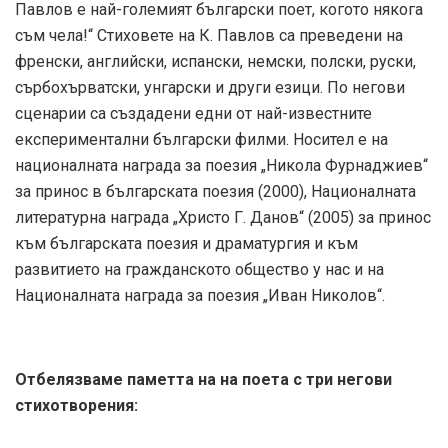
Павлов е най-големият български поет, когото някога
съм чела!“ Стиховете на К. Павлов са преведени на
френски, английски, испански, немски, полски, руски,
сърбохърватски, унгарски и други езици. По негови
сценарии са създадени едни от най-известните
експериментални български филми. Носител е на
националната награда за поезия „Никола Фурнаджиев“
за принос в българската поезия (2000), Националната
литературна награда „Христо Г. Данов“ (2005) за принос
към българската поезия и драматургия и към
развитието на гражданското общество у нас и на
Националната награда за поезия „Иван Николов“.
Отбелязваме паметта на на поета с три негови
стихотворения: