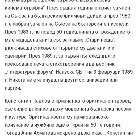
кинематография“. През същата година е приет за член
на Съюза на българските филмови дейци, а през 1980
г. е избран за член на Съюза на българските писатели.
През 1983 г. по повод 50-годишнината от рождението
му е издадена книга със заглавие „Стари неща“,
включваща стихове от първите му две книги и
сценарии. През 1989 г. за първи път след дълго
прекъсване печата стихотворения във вестник
„Литературен форум“. Напуска СБП на 3 февруари 1989
г. Никога не е членувал в други организации или
партии.
Константин Павлов е признат като оригинален творец
със силно влияние върху модерната българска поезия
и култура. Оригиналността му намира високо
признание в чужбина още от края на 60-те години.
Тогава Анна Ахматова искрено възкликва: „Константин