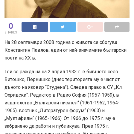
0
SHARES
На 28 септември 2008 година с живота се сбогува
Константин Павлов, eдин от най-значимите български
поети на ХХ в.
Той се ражда на на 2 април 1933 г. в бившето село
Витошко, Пернишко (днес територията му е част от
дъното на язовир “Студена”). Следва право в СУ „Кл.
Охридски“. Редактор в Радио София (1957-1959), в
издателство „Български писател“ (1961-1962; 1964-
1965), вестник „Литературен форум“ (1963) и
„Мултифилм“ (1965-1966). От 1966 до 1975 г. му е
забранено да работи и публикува. През 1975 г.
получава разрешение за работа в „Българска