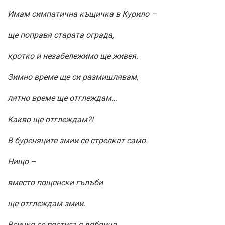
Имам симпатична къщичка в Курило –
ще поправя старата ограда,
кротко и незабележимо ще живея.
Зимно време ще си размишлявам,
лятно време ще отглеждам…
Какво ще отглеждам?!
В буреняците змии се стрелкат само.
Нищо –
вместо пощенски гълъби
ще отглеждам змии.
Всичко се постига с добрина.