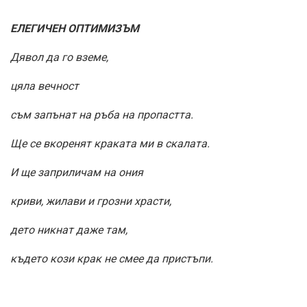
ЕЛЕГИЧЕН ОПТИМИЗЪМ
Дявол да го вземе,
цяла вечност
съм запънат на ръба на пропастта.
Ще се вкоренят краката ми в скалата.
И ще заприличам на ония
криви, жилави и грозни храсти,
дето никнат даже там,
където кози крак не смее да пристъпи.