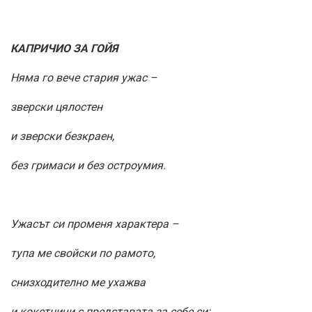
КАПРИЧИО ЗА ГОЙЯ
Няма го вече стария ужас –
зверски цялостен
и зверски безкраен,
без гримаси и без остроумия.
Ужасът си променя характера –
тупа ме свойски по рамото,
снизходително ме ухажва
и кокетничи с представата за себе си: