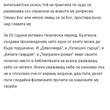
антисъветски уклон, той на практика по чудо се
разминава със сериозни за живота му репресии.
Сякаш Бог или някой, имащ се за Бог, простира ръка
над главата му.
За 20 години активен творчески период, Булгаков
създава произведения, нито едно от които може да
бъде подценено. И „Дяволиада”, и „Кучешко сърце”, и
„Бялата гвардия”, и „Театрален роман” имат своето
почетно място в библиотеката на всеки, уважаващ
себе си читател. Всеки уважаващ себе си киноман пък
не е откъсвал очи от екрана, веднъж, два пъти, десет
пъти гледайки филмовите прочити на знаковите му
творби.