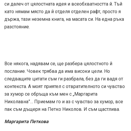
си далеч от цялостната идея и всеобхватността й. Тъй
като нямам място да й отделя отделен рафт, просто я
държа, тази неземна книга, на масата си. На една ръка
разстояние.
Все някога, надявам се, ще разбера цялостното й
послание. Човек трябва да има високи цели. Но
следващите цитати съм ги разбрала, без да ги вадя от
контекста. А моят приятел с отвратителното си чувство
за хумор се обръща към мен с „Маргарита
Николавна”… Приемам го и аз с чувство за хумор, все
пак съм дъщеря на Петко Николов. И съм щастлива.
Маргарита Петкова