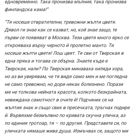
едновременно. Така пронизва мълния, така пронизва
финландска кама!”
“Тя носеше отвратителни, тревожни жълти цветя.
Дявол ги знае как се казват, но, кой знае защо, те
първи се появяват в Москва. Тези цветя много ярко се
открояваха върху черното й пролетно манто. Тя
носеше жълти цветя! Лош цвят. Тя сви от Тверская в
една пряка и тогава се обърна. Знаете къде е
Тверская, нали? По Тверская минаваха хиляди хора,
но аз ви уверявам, че тя видя само мен и ме погледна
не само тревожно, но дори някак болезнено. Порази
ме не толкова нейната красота, колкото безкрайната,
невиждана самотност в очите й! Подчиних се на
жълтия знак и също свих в пресечката, тръгнах подире
й. Вървяхме безмълвно по кривата скучна уличка, аз
по единия тротоар, тя – по другия. Представете си, по
уличката нямаше жива душа. Измъчвах се, защото ми