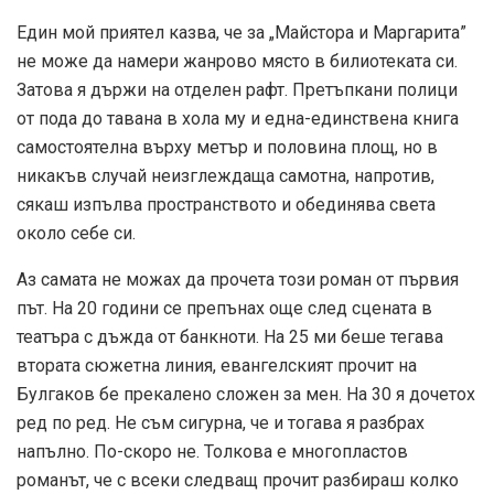
Един мой приятел казва, че за „Майстора и Маргарита”
не може да намери жанрово място в билиотеката си.
Затова я държи на отделен рафт. Претъпкани полици
от пода до тавана в хола му и една-единствена книга
самостоятелна върху метър и половина площ, но в
никакъв случай неизглеждаща самотна, напротив,
сякаш изпълва пространството и обединява света
около себе си.
Аз самата не можах да прочета този роман от първия
път. На 20 години се препънах още след сцената в
театъра с дъжда от банкноти. На 25 ми беше тегава
втората сюжетна линия, евангелският прочит на
Булгаков бе прекалено сложен за мен. На 30 я дочетох
ред по ред. Не съм сигурна, че и тогава я разбрах
напълно. По-скоро не. Толкова е многопластов
романът, че с всеки следващ прочит разбираш колко