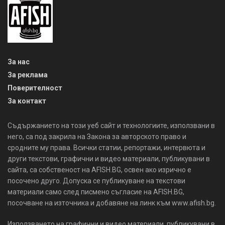
За нас
За реклама
Поверителност
За контакт
Съдържанието на този уеб сайт и технологиите, използвани в
него, са под закрила на Закона за авторското право и
сродните му права. Всички статии, репортажи, интервюта и
други текстови, графични и видео материали, публикувани в
сайта, са собственост на AFISH.BG, освен ако изрично е
посочено друго. Допуска се публикуване на текстови
материали само след писмено съгласие на AFISH.BG,
посочване на източника и добавяне на линк към www.afish.bg.
Използването на графични и видео материали, публикувани в