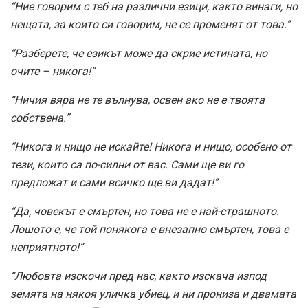
“Ние говорим с теб на различни езици, както винаги, но
нещата, за които си говорим, не се променят от това.”
“Разберете, че езикът може да скрие истината, но
очите – никога!”
“Ничия вяра не те вълнува, освен ако не е твоята
собствена.”
“Никога и нищо не искайте! Никога и нищо, особено от
тези, които са по-силни от вас. Сами ще ви го
предложат и сами всичко ще ви дадат!”
“Да, човекът е смъртен, но това не е най-страшното.
Лошото е, че той понякога е внезапно смъртен, това е
неприятното!”
“Любовта изскочи пред нас, както изскача изпод
земята на някоя уличка убиец, и ни прониза и двамата