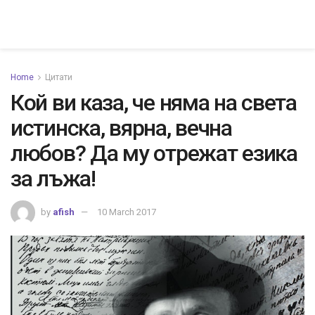
Home
Цитати
Кой ви каза, че няма на света
истинска, вярна, вечна
любов? Да му отрежат езика
за лъжа!
by
afish
10 March 2017