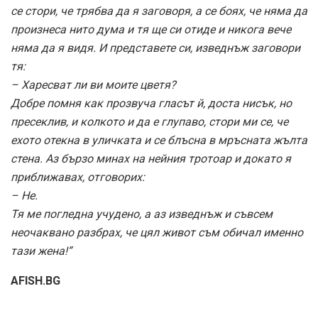
се стори, че трябва да я заговоря, а се боях, че няма да
произнеса нито дума и тя ще си отиде и никога вече
няма да я видя. И представете си, изведнъж заговори
тя:
– Харесват ли ви моите цветя?
Добре помня как прозвуча гласът й, доста нисък, но
пресеклив, и колкото и да е глупаво, стори ми се, че
ехото отекна в уличката и се блъсна в мръсната жълта
стена. Аз бързо минах на нейния тротоар и докато я
приближавах, отговорих:
– Не.
Тя ме погледна учудено, а аз изведнъж и съвсем
неочаквано разбрах, че цял живот съм обичал именно
тази жена!”
AFISH.BG