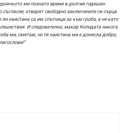
едничкото ми познато време в дългия годишен
о съгласие, отварят свободно заключените си сърца
е ли наистина са им спътници за към гроба, а не като
пътешествия. И следователно, макар Коледата никога
оба ми, смятам, че тя наистина ми е донесла добро,
благослови!”