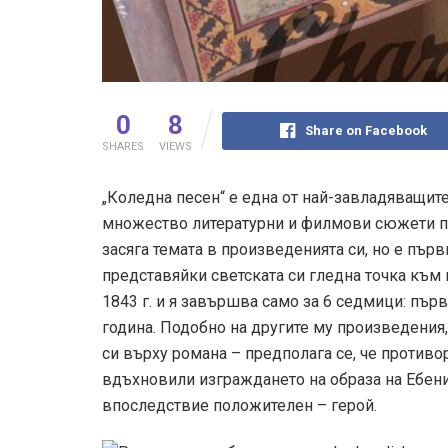
0
8
Share on Facebook
SHARES
VIEWS
„Коледна песен“ е една от най-завладяващит
множество литературни и филмови сюжети пре
засяга темата в произведенията си, но е първ
представяйки светската си гледна точка към 
1843 г. и я завършва само за 6 седмици: пър
година. Подобно на другите му произведения,
си върху романа – предполага се, че против
вдъхновили изграждането на образа на Ебени
впоследствие положителен – герой.