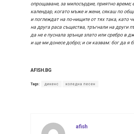
опрощаване, за милосърдие, приятно време; 
календар, когато мъже и жени, сякаш по общ
и поглеждат на по-нищите от тях така, като ч
на друга раса същества, тръгнали на други 
да не е пуснала зрънце злато или сребро в дж
и ще ми донесе добро; и си казвам: бог да я 
AFISH.BG
Tags:
дикенс
коледна песен
afish