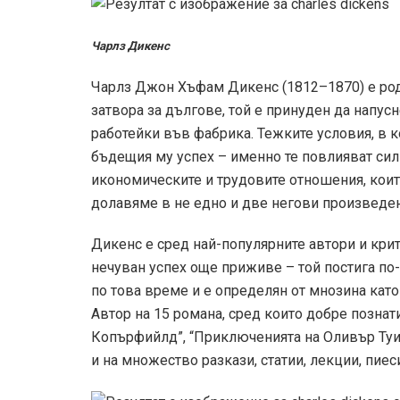
Чарлз Дикенс
Чарлз Джон Хъфам Дикенс (1812–1870) е родо
затвора за дългове, той е принуден да напусн
работейки във фабрика. Тежките условия, в ко
бъдещия му успех – именно те повлияват сил
икономическите и трудовите отношения, коит
долавяме в не едно и две негови произведен
Дикенс е сред най-популярните автори и крит
нечуван успех още приживе – той постига по-
по това време и е определян от мнозина като
Автор на 15 романа, сред които добре позна
Копърфийлд”, “Приключенията на Оливър Туист
и на множество разкази, статии, лекции, пиеси