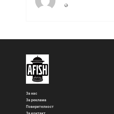
За нас
За реклама
Поверителност
За контакт