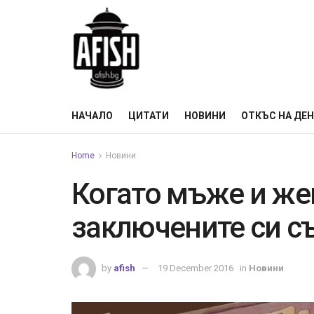
НАЧАЛО
ЦИТАТИ
НОВИНИ
ОТКЪС НА ДЕ
Home
Новини
Когато мъже и же
заключените си с
by
afish
19 December 2016
in
Новини