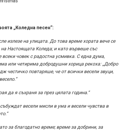
воята „Коледна песен“:
осле излезе на улицата. До това време хората вече се
а на Настоящата Коледа; и като вървеше със
 всеки човек с радостна усмивка. С една дума,
има или четирима добродушни хорица рекоха: „Добро
удж честичко повтаряше, че от всички весели звуци,
весело.“
ая да я съхраня за през цялата година.“
е събуждат весели мисли в ума и весели чувства в
то.“
то за благодатно време; време за добрини, за