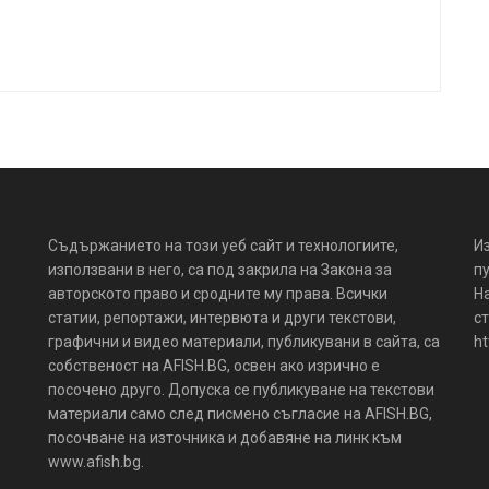
Съдържанието на този уеб сайт и технологиите,
И
използвани в него, са под закрила на Закона за
пу
авторското право и сродните му права. Всички
Н
статии, репортажи, интервюта и други текстови,
ст
графични и видео материали, публикувани в сайта, са
ht
собственост на AFISH.BG, освен ако изрично е
посочено друго. Допуска се публикуване на текстови
материали само след писмено съгласие на AFISH.BG,
посочване на източника и добавяне на линк към
www.afish.bg.