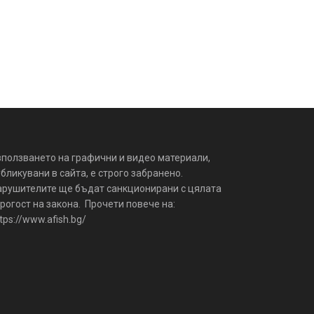
зползването на графични и видео материали,
бликувани в сайта, е строго забранено.
арушителите ще бъдат санкционирани с цялата
рогост на закона. Прочети повече на:
tps://www.afish.bg/