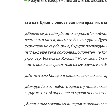
Ето как Дикенс описва светлия празник в с
„Облече се „в най-хубавите си дрехи“ и най-п
лееха като поток, както ги беше видял с Дух
скръстени на гърба ръце, Скрудж поглеждаше
изглеждаше така покоряващо приятен, че тр
утро, сър. Весела ви Коледа!“ И по-късно Скр
които някога е чувал, тези са му звучали най-
„Ще чествам Коледа в сърцето си и ще се стар
„Коледа! Ако от нейното идване у човек не с
гърдите, то той определено мрази човечество
„Винаги съм мислил за коледните празници ка