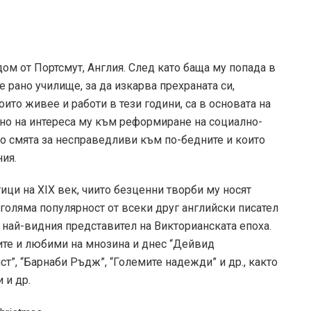
м от Портсмут, Англия. След като баща му попада в
е рано училище, за да изкарва прехраната си,
ито живее и работи в тези години, са в основата на
но на интереса му към реформиране на социално-
о смята за несправедливи към по-бедните и които
ия.
ици на XIX век, чиито безценни творби му носят
голяма популярност от всеки друг английски писател
 най-видния представител на Викторианската епоха.
тите и любими на мнозина и днес “Дейвид
”, “Барнаби Ръдж”, “Големите надежди” и др., както
 и др.