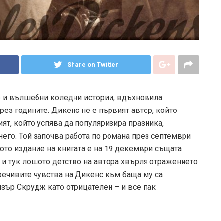
Share on Twitter
е и вълшебни коледни истории, вдъхновила
з годините. Дикенс не е първият автор, който
ият, който успява да популяризира празника,
него. Той започва работа по романа през септември
вото издание на книгата е на 19 декември същата
 и тук лошото детство на автора хвърля отражението
оречивите чувства на Дикенс към баща му са
зър Скрудж като отрицателен – и все пак