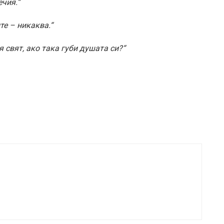
чия.“
те – никаква.“
 свят, ако така губи душата си?“