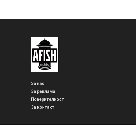
За нас
За реклама
Поверителност
За контакт