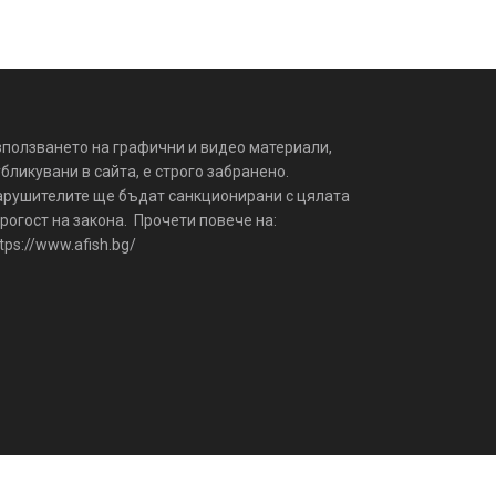
зползването на графични и видео материали,
бликувани в сайта, е строго забранено.
арушителите ще бъдат санкционирани с цялата
рогост на закона. Прочети повече на:
tps://www.afish.bg/