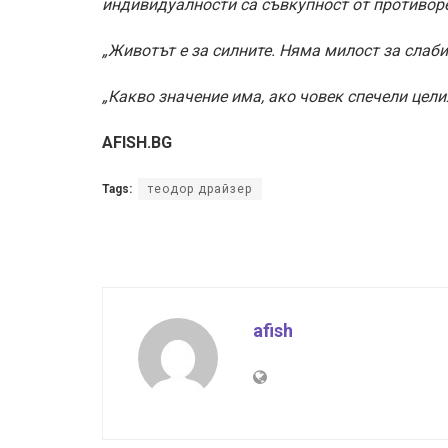
индивидуалности са съвкупност от противоре
„Животът е за силните. Няма милост за слаби
„Какво значение има, ако човек спечели целия
AFISH.BG
Tags:
теодор драйзер
afish