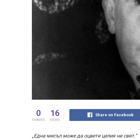
0
16
Share on Facebook
SHARES
VIEWS
„Една мисъл може да оцвети целия ни свят.“