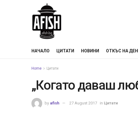
НАЧАЛО
ЦИТАТИ
НОВИНИ
ОТКЪС НА ДЕ
Home
Цитати
„Когато даваш люб
by
afish
27 August 2017
in
Цитати