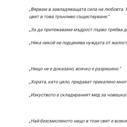
„Вярвам в завладяващата сила на любовта. Н
цвят в това трънливо съществуване.“
„За да притежаваме мъдрост първо трябва да
„Нека никой не подценява нуждата от жалост
„Нищо не е доказано, всичко е разрешено.“
„Хората, като цяло, придават прекалено мног
„Изкуството е складираният мед за човешкат
„Най-безсмисленото нещо в този свят е всеки