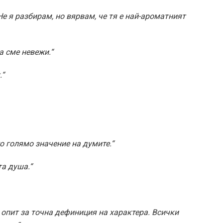
е я разбирам, но вярвам, че тя е най-ароматният
 сме невежи.“
.“
о голямо значение на думите.“
а душа.“
 опит за точна дефиниция на характера. Всички