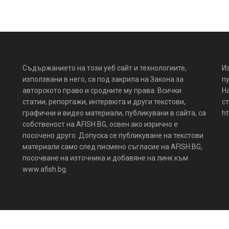
Съдържанието на този уеб сайт и технологиите,
И
използвани в него, са под закрила на Закона за
пу
авторското право и сродните му права. Всички
Н
статии, репортажи, интервюта и други текстови,
ст
графични и видео материали, публикувани в сайта, са
ht
собственост на AFISH.BG, освен ако изрично е
посочено друго. Допуска се публикуване на текстови
материали само след писмено съгласие на AFISH.BG,
посочване на източника и добавяне на линк към
www.afish.bg.