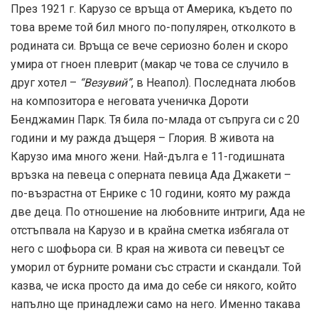
През 1921 г. Карузо се връща от Америка, където по
това време той бил много по-популярен, отколкото в
родината си. Връща се вече сериозно болен и скоро
умира от гноен плеврит (макар че това се случило в
друг хотел –
“Везувий”
, в Неапол). Последната любов
на композитора е неговата ученичка Дороти
Бенджамин Парк. Тя била по-млада от съпруга си с 20
години и му ражда дъщеря – Глория. В живота на
Карузо има много жени. Най-дълга е 11-годишната
връзка на певеца с оперната певица Ада Джакети –
по-възрастна от Енрике с 10 години, която му ражда
две деца. По отношение на любовните интриги, Ада не
отстъпвала на Карузо и в крайна сметка избягала от
него с шофьора си. В края на живота си певецът се
уморил от бурните романи със страсти и скандали. Той
казва, че иска просто да има до себе си някого, който
напълно ще принадлежи само на него. Именно такава