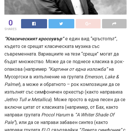
0
SHARES
“Класическият кросоувър”
е един вид “кръстопът”,
където се срещат класическата музика със
съвременната. Вариациите на тези “срещи” могат да
бъдат множество. Може да се поднесе класика в рок-
опакова (например
“Картини от една изложба”
на
Мусоргски в изпълнение на групата
Emerson, Lake &
Palmer
), а може и обратното – рок композиции да се
изпълнят със симфоничен оркестър (както направиха
Jethro Tull и Metallica
). Може просто в една песен да се
включи цитат от класиката (например, от Бах, както
направи групата
Procol Harum
в
“A Whiter Shade Of
Pale”
), или да се направи забавен синтез (както
направи групата
ELO
, свързвайки
“Девета симфония”
с