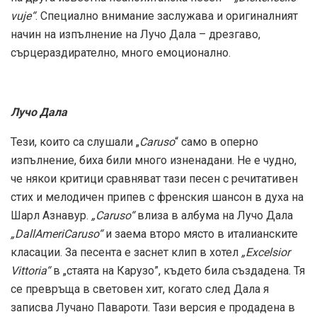
vuje“
. Специално внимание заслужава и оригиналният
начин на изпълнение на Лучо Дала – дрезгаво,
сърцераздирателно, много емоционално.
Лучо Дала
Тези, които са слушали „
Caruso
“ само в оперно
изпълнение, биха били много изненадани. Не е чудно,
че някои критици сравняват тази песен с речитативен
стих и мелодичен припев с френския шансон в духа на
Шарл Азнавур.
„Caruso“
влиза в албума на Лучо Дала
„DallAmeriCaruso“
и заема второ място в италианските
класации. За песента е заснет клип в хотел
„Excelsior
Vittoria“
в „стаята на Карузо”, където била създадена. Тя
се превръща в световен хит, когато след Дала я
записва Лучано Павароти. Тази версия е продадена в