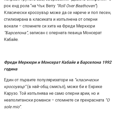
рок енд рола “на Чък Berry
“Roll Over Beathoven”
).
Класически кросоувър може да се нарече и поп песен,
стилизирана в класиката и изпълнена от оперни
вокали – спомнете си хита на Фреди Меркюри
“Барселона”
, записан с оперната певица Монсерат
Кабайе.
Фреди Меркюри и Монсерат Кабайе в Барселона 1992
година
Един от първите популяризатори на
“класически
кросоувър”
(в най-общ смисъл), може би е Енрике
Карузо. Той изпълнява не само оперни арии, но и
неаполитански романси – спомнете си прекрасната
“O
sole mio”
.