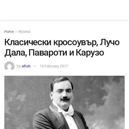
Home
Музика
Класически кросоувър, Лучо
Дала, Павароти и Карузо
by
afish
19 February 2017