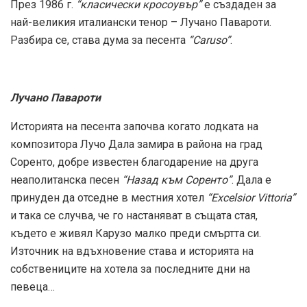
През 1986 г.
“класически кросоувър”
е създаден за
най-великия италиански тенор – Лучано Павароти.
Разбира се, става дума за песента
“Caruso”
.
Лучано Павароти
Историята на песента започва когато лодката на
композитора Лучо Дала замира в района на град
Соренто, добре известен благодарение на друга
неаполитанска песен
“Назад към Соренто”
. Дала е
принуден да отседне в местния хотел
“Excelsior Vittoria”
и така се случва, че го настаняват в същата стая,
където е живял Карузо малко преди смъртта си.
Източник на вдъхновение става и историята на
собствениците на хотела за последните дни на
певеца…