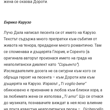
жена се оказва Дороти.
Енрико Карузо
Лучо Дала написал песента си от името на Карузо.
Текстът съдържа много препратки към събития от
живота на тенора, предадени много романтично. Там
се споменава и дъщерята Глория, и Соренто (в
оригинала авторът произнася името на града на
неаполитански диалект като
“Сорьенто”
).
Изследвателите досега не са сигурни към кого се
обръща героят на песента – към Дороти или към
дъщерята на Карузо. Изразът
„Ti voglio bene“
обикновено е признание в любов към близки хора, а
за любимата жена се използва
„Ti amo“
. Що се отнася
до музиката, познавачите виждат в нея ясно влияние
на друга известна неаполитанска песен –
„Dicitencello