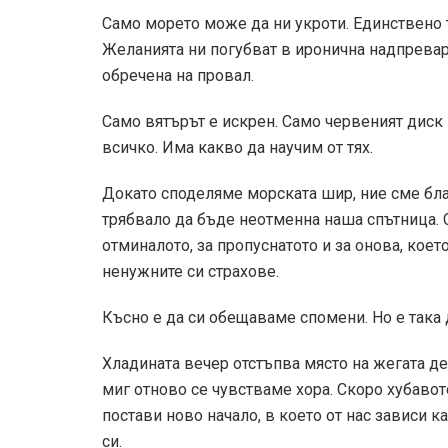
Само морето може да ни укроти. Единствено т
Желанията ни погубват в иронична надпревар
обречена на провал.
Само вятърът е искрен. Само червеният диск
всичко. Има какво да научим от тях.
Докато споделяме морската шир, ние сме бла
трябвало да бъде неотменна наша спътница. 
отминалото, за пропуснатото и за онова, кое
ненужните си страхове.
Късно е да си обещаваме спомени. Но е так
Хладината вечер отстъпва място на жегата де
миг отново се чувстваме хора. Скоро хубаво
постави ново начало, в което от нас зависи 
си.