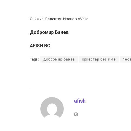
Снимка: Валентин Иванов-sValio
Добромир Банев
AFISH.BG
Tags:
добромир банев
оркестър без име
пес
afish