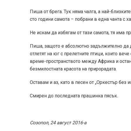
Пиша от брега. Тук няма чалга, а най-близките
сто години самота – побрани в една чанта с 
Не искам да избягам от тази самота, тя има пр
Пиша, защото е абсолютно задължително да д
отлетят на юг с прелетните птици, които вече 
време-пространството между Африка и остан
безмилостната красота на прирорадата.
Оставам и аз, като в песен от „Оркестър без и
Смирен до последната прашинка пясък.
Созопол, 24 август 2016-а