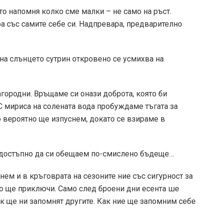
о напомня колко сме малки – не само на ръст.
а със самите себе си. Надпревара, предварително
 на слънцето сутрин откровено се усмихва на
городни. Връщаме си онази доброта, която би
С мириса на солената вода пробуждаме тъгата за
то вероятно ще изпуснем, докато се взираме в
а достъпно да си обещаем по-смислено бъдеще…
нем и в кръговрата на сезоните ние със сигурност за
то ще приключи. Само след броени дни есента ше
как ще ни запомнят другите. Как ние ще запомним себе