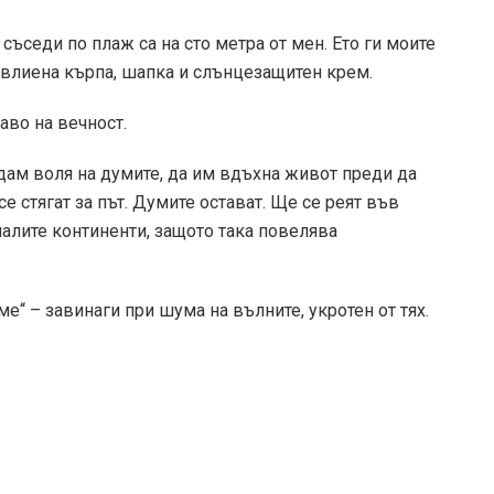
 съседи по плаж са на сто метра от мен. Ето ги моите
хавлиена кърпа, шапка и слънцезащитен крем.
аво на вечност.
ам воля на думите, да им вдъхна живот преди да
се стягат за път. Думите остават. Ще се реят във
алите континенти, защото така повелява
ме“ – завинаги при шума на вълните, укротен от тях.