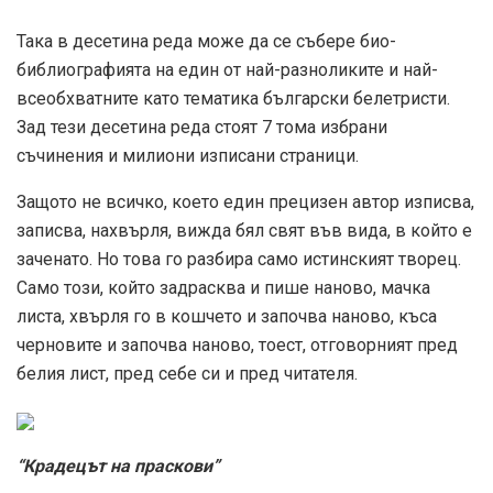
Така в десетина реда може да се събере био-
библиографията на един от най-разноликите и най-
всеобхватните като тематика български белетристи.
Зад тези десетина реда стоят 7 тома избрани
съчинения и милиони изписани страници.
Защото не всичко, което един прецизен автор изписва,
записва, нахвърля, вижда бял свят във вида, в който е
заченато. Но това го разбира само истинският творец.
Само този, който задрасква и пише наново, мачка
листа, хвърля го в кошчето и започва наново, къса
черновите и започва наново, тоест, отговорният пред
белия лист, пред себе си и пред читателя.
“Крадецът на праскови”