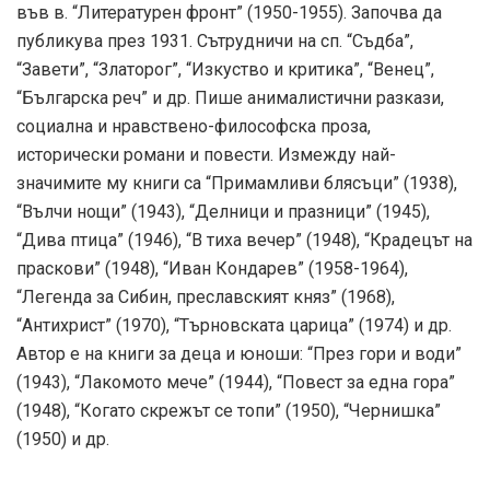
във в. “Литературен фронт” (1950-1955). Започва да
публикува през 1931. Сътрудничи на сп. “Съдба”,
“Завети”, “Златорог”, “Изкуство и критика”, “Венец”,
“Българска реч” и др. Пише анималистични разкази,
социална и нравствено-философска проза,
исторически романи и повести. Измежду най-
значимите му книги са “Примамливи блясъци” (1938),
“Вълчи нощи” (1943), “Делници и празници” (1945),
“Дива птица” (1946), “В тиха вечер” (1948), “Крадецът на
праскови” (1948), “Иван Кондарев” (1958-1964),
“Легенда за Сибин, преславският княз” (1968),
“Антихрист” (1970), “Търновската царица” (1974) и др.
Автор е на книги за деца и юноши: “През гори и води”
(1943), “Лакомото мече” (1944), “Повест за една гора”
(1948), “Когато скрежът се топи” (1950), “Чернишка”
(1950) и др.