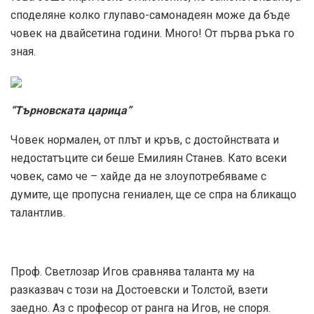
споделяне колко глупаво-самонадеян може да бъде
човек на двайсетина години. Много! От първа ръка го
зная.
“Търновската царица”
Човек нормален, от плът и кръв, с достойнствата и
недостатъците си беше Емилиян Станев. Като всеки
човек, само че – хайде да не злоупотребяваме с
думите, ще пропусна гениален, ще се спра на бликащо
талантлив.
Проф. Светлозар Игов сравнява таланта му на
разказвач с този на Достоевски и Толстой, взети
заедно. Аз с професор от ранга на Игов, не споря.