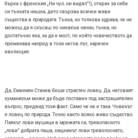
бърка с френския „Ни чул, ни видял”!), открих за себе
си тънката нишка, дето свързва всички живи
същества в природата. Тънка, но толкова здрава, че не
можеш да я скъсаш по никакъв начин, тънка, но
достатъчно яка, за да е мост, по който човечеството да
преминава напред в този негов път, наречен
еволюция.
Да, Емилиян Станев беше страстен ловец. Да, неговият
хуманизъм може да бъде поставен под застрашителен
въпрос, предвид този факт. Само че не е така. Човекът
е ловец по природа. Точно както всяко живо същество.
Паякът лови мушици в мрежата си, тревопасното
„лови” добрата паша, хищникът лови тревопоснато,