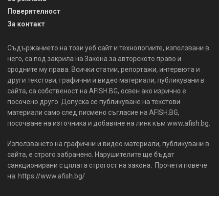
Поверителност
За контакт
Съдържанието на този уеб сайт и технологиите, използвани в
него, са под закрила на Закона за авторското право и
сродните му права. Всички статии, репортажи, интервюта и
други текстови, графични и видео материали, публикувани в
сайта, са собственост на AFISH.BG, освен ако изрично е
посочено друго. Допуска се публикуване на текстови
материали само след писмено съгласие на AFISH.BG,
посочване на източника и добавяне на линк към www.afish.bg.
Използването на графични и видео материали, публикувани в
сайта, е строго забранено. Нарушителите ще бъдат
санкционирани с цялата строгост на закона. Прочети повече
на: https://www.afish.bg/