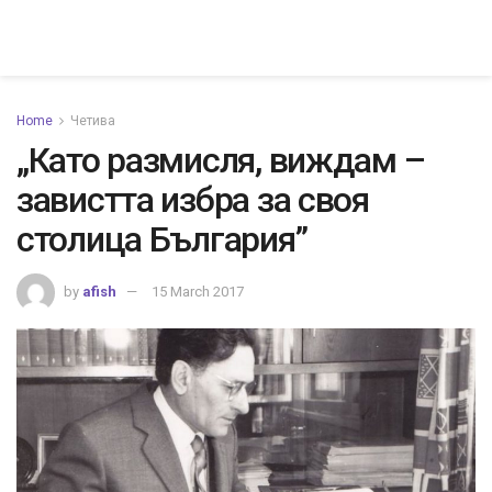
Home
Четива
„Като размисля, виждам –
завистта избра за своя
столица България”
by
afish
15 March 2017