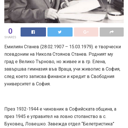
0
SHARES
Емилиян Станев (28.02.1907 – 15.03.1979). е творчески
псевдоним на Никола Стоянов Станев. Родният му
град е Велико Търново, но живее и в гр. Елена,
завършва гимназия във Враца, учи живопис в София,
след което записва финанси и кредит в Свободния
университет в София.
През 1932-1944 е чиновник в Софийската община, а
през 1945 е управител на ловно стопанство в с.
Буковец, Ловешко. Завежда отдел “Белетристика”