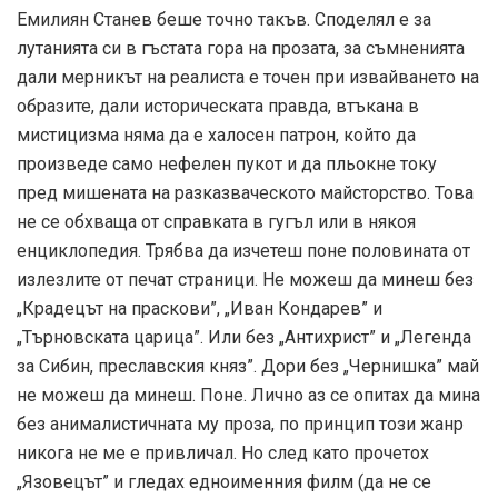
Емилиян Станев беше точно такъв. Споделял е за
лутанията си в гъстата гора на прозата, за съмненията
дали мерникът на реалиста е точен при извайването на
образите, дали историческата правда, втъкана в
мистицизма няма да е халосен патрон, който да
произведе само нефелен пукот и да пльокне току
пред мишената на разказваческото майсторство. Това
не се обхваща от справката в гугъл или в някоя
енциклопедия. Трябва да изчетеш поне половината от
излезлите от печат страници. Не можеш да минеш без
„Крадецът на праскови”, „Иван Кондарев” и
„Търновската царица”. Или без „Антихрист” и „Легенда
за Сибин, преславския княз”. Дори без „Чернишка” май
не можеш да минеш. Поне. Лично аз се опитах да мина
без анималистичната му проза, по принцип този жанр
никога не ме е привличал. Но след като прочетох
„Язовецът” и гледах едноименния филм (да не се