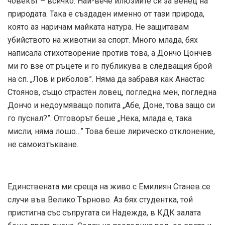
човекът – всичко. Най-вече илюзиите си за венец на
природата. Така е създаден именно от тази природа,
която аз наричам майката натура. Не защитавам
убийството на животни за спорт. Много млада, бях
написала стихотворение против това, а Дончо Цончев
ми го взе от ръцете и го публикува в следващия брой
на сп. „Лов и риболов”. Няма да забравя как Анастас
Стоянов, също страстен ловец, погледна мен, погледна
Дончо и недоумяващо попита „Абе, Доне, това защо си
го пуснал?”. Отговорът беше „Нека, млада е, така
мисли, няма лошо…” Това беше лирическо отклонение,
не самоизтъкване.
Единствената ми среща на живо с Емилиян Станев се
случи във Велико Търново. Аз бях студентка, той
пристигна със съпругата си Надежда, в КДК залата