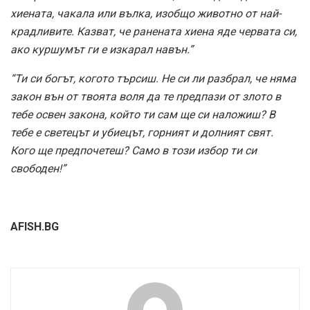
хиената, чакала или вълка, изобщо животно от най-
крадливите. Казват, че ранената хиена яде червата си,
ако куршумът ги е изкарал навън.”
“Ти си богът, когото търсиш. Не си ли разбрал, че няма
закон вън от твоята воля да те предпази от злото в
тебе освен закона, който ти сам ще си наложиш? В
тебе е светецът и убиецът, горният и долният свят.
Кого ще предпочетеш? Само в този избор ти си
свободен!”
AFISH.BG