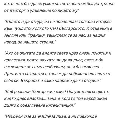
като чете без да се усмихне нито веднъж,без да тръпне
от възторг и удивление по лицето му“
“Където и да отида, аз не проявявам толкова интерес
към чуждото, колкото към българското. И отивайки в
Англия или Франция, замислям се за нас, за нашия
народ, за нашата страна.”
“Ако се опитате да видите света чрез онези понятия и
представи, които науката ви дава днес, светът би
изглеждал не само необозрим, но и безсмислен…
Щастието се състои в това – да побеждаваш злото в
себе си. Въпросът е само навреме да го сториш.”
“Кой развали българския език! Полуинтелигенцията,
която днес властва… Така е, когато тоя народ живя
дълго с обезглавена интелигенция.”
“Избрали сме за емблема лъва, а ни подхожда