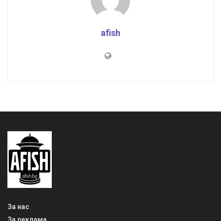
afish
За нас
За реклама