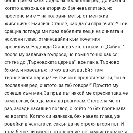
беше претъпкана. Седях на последния ред, до врата и
когато влязоха, се вторачих бая невъзпитано, но
простено ми е – на половин метър от мен жив-
живеничък Емилиян Станев, как да си спра очите?! Той
срещна погледа ми през дебелите лещи на очилата и
наклони глава, отминавайки към почетния
президиум. Надежда Станева чете откъси от „Сабин…”,
после му задаваха въпроси, не помня точно как се
стигна до „Търновската царица”, все пак в Търново
бяхме, и изведнъж го чух да казва „Ей я там
търновската царица! Ей тъй си я представям! Ти, ти на
последния ред, очатото, за теб говоря!” Пръстът му
сочеше към мен. За пръв път някой ме стресна така, че
замръзнах, без да мога да реагирам. Отстреля ме от
раз, заради нахалния поглед, с който го бях препънала
на вратата. Когато си излизаха, бях навела глава, уж
ровейки в чантата си, сакън да не стреля втори път. И
това беше лирическо отклонение, не самоизтъкване, а