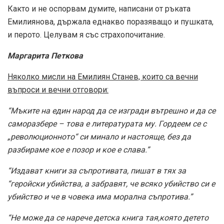
Както и не оспорвам думите, написани от ръката
Емилиянова, държала еднакво поразяващо и пушката,
и перото. Целувам я със страхопочитание.
Маргарита Петкова
Няколко мисли на Емилиян Станев, които са вечни
въпроси и вечни отговори:
“Мъките на един народ да се изгради вътрешно и да се
саморазбере – това е литературата му. Гордеем се с
„революционното“ си минало и настояще, без да
разбираме кое е позор и кое е слава.”
“Издават книги за съпротивата, пишат в тях за
“геройски убийства, а забравят, че всяко убийство си е
убийство и че в човека има морална съпротива.”
“Не може да се нарече детска книга тая,която детето