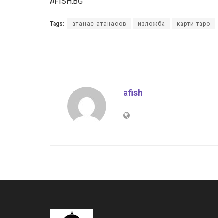
AFISH.BG
Tags:
атанас атанасов
изложба
карти таро
afish