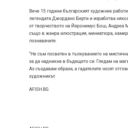
Вече 15 години българският художник работи 
легендата Джордано Берти и изработва някол
от творчеството на Йеронимус Бош, Андреа Ма
също в жанра илюстрация, миниатюра, камер
познавачите.
“Не съм посветен в тълкуванието на мистичния
за да надникна в бъдещето си. Гледам на маг
Аз създавам образи, а гадателите носят отго
художникът.
AFISH.BG