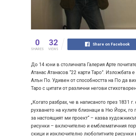
0
32
Share on Facebook
SHARES
VIEWS
До 14 юни в столичната Галерия Арте почита
Атанас Атанасов “22 карти Таро”. Изложбата 
Алън По. Удивен от способността на По да в
Таро с цитати от различни негови стихотворен
„Когато разбрах, че в написаното през 1831 г
рухването на кулите близнаци в Ню Йорк, го 
за настоящият ми проект“ – казва художникъ
рисунки – включително и емблематичния порт
скици и изключително любопитните рисунки 