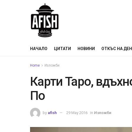
НАЧАЛО
ЦИТАТИ
НОВИНИ
ОТКЪС НА ДЕ
Home
Изложби
Карти Таро, вдъхн
По
by
afish
29 May 2016
in
Изложби