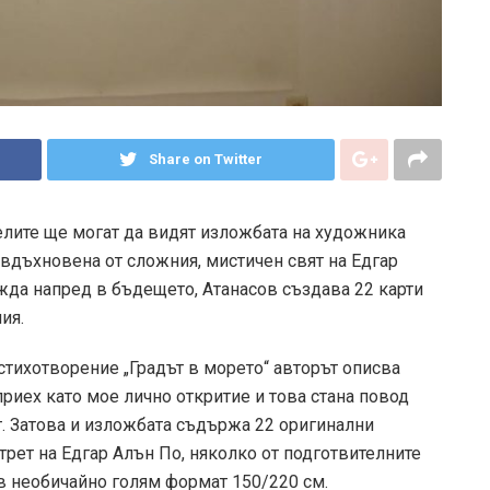
Share on Twitter
телите ще могат да видят изложбата на художника
е вдъхновена от сложния, мистичен свят на Едгар
ижда напред в бъдещето, Атанасов създава 22 карти
ия.
. стихотворение „Градът в морето“ авторът описва
приех като мое лично откритие и това стана повод
т. Затова и изложбата съдържа 22 оригинални
рет на Едгар Алън По, няколко от подготвителните
в необичайно голям формат 150/220 см.