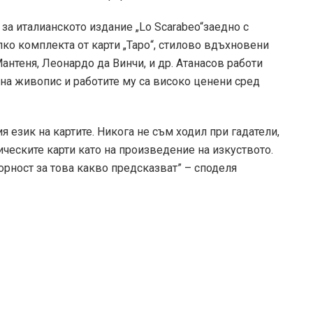
за италианското издание „Lo Scarabeo“заедно с
ко комплекта от карти „Таро“, стилово вдъхновени
нтеня, Леонардо да Винчи, и др. Атанасов работи
на живопис и работите му са високо ценени сред
 език на картите. Никога не съм ходил при гадатели,
ическите карти като на произведение на изкуството.
ворност за това какво предсказват” – споделя