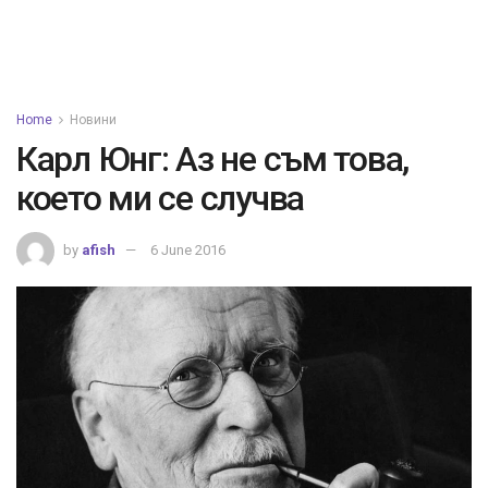
Home
Новини
Карл Юнг: Аз не съм това,
което ми се случва
by
afish
6 June 2016