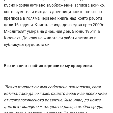
късно нарича активно въображение: записва всичко,
което чувства и вижда в дневници, които по-късно
преписва в голяма червена книга, над която работи
цели 16 години. Книгата е издадена едва през 2009г.
Мислителят умира на днешния ден, 6 юни, 1961г. в
Кюснахт. До края на живота си работи активно и
публикува трудовете си.
Ето някои от най-интересните му прозрения:
“Всяка възраст си има собствена психология, своя
истина, така да се каже; същото важи и за всяко ниво
от психологическото развитие. Има нива, до които
достигат малцина – въпрос на раса, семейна среда,