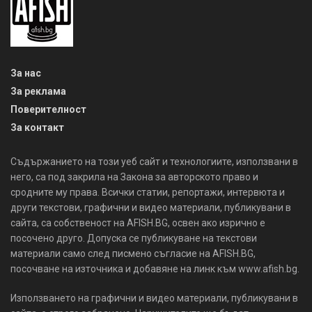
За нас
За реклама
Поверителност
За контакт
Съдържанието на този уеб сайт и технологиите, използвани в
него, са под закрила на Закона за авторското право и
сродните му права. Всички статии, репортажи, интервюта и
други текстови, графични и видео материали, публикувани в
сайта, са собственост на AFISH.BG, освен ако изрично е
посочено друго. Допуска се публикуване на текстови
материали само след писмено съгласие на AFISH.BG,
посочване на източника и добавяне на линк към www.afish.bg.
Използването на графични и видео материали, публикувани в