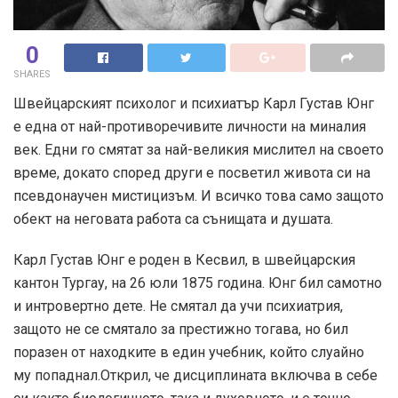
0
SHARES
Швейцарският психолог и психиатър Карл Густав Юнг
е една от най-противоречивите личности на миналия
век. Едни го смятат за най-великия мислител на своето
време, докато според други е посветил живота си на
псевдонаучен мистицизъм. И всичко това само защото
обект на неговата работа са сънищата и душата.
Карл Густав Юнг е роден в Кесвил, в швейцарския
кантон Тургау, на 26 юли 1875 година. Юнг бил самотно
и интровертно дете. Не смятал да учи психиатрия,
защото не се смятало за престижно тогава, но бил
поразен от находките в един учебник, който слуайно
му попаднал.Открил, че дисциплината включва в себе