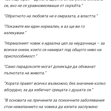
си, ако не се уравновесяваше от скръбта.”
“Обратното на любовта не е омразата, а властта.”
“Покажете ми един нормален, и аз ще ви го
излекувам.”
“Нормалният човек е идеална цел за неудачници – за
всички онези, които се намират под общото ниво на
приспособимост.”
“Само парадоксите могат донякъде да обхванат
пълнотата на живота.”
“Хората правят всичко възможно, без значение колко
абсурдно, за да избегнат срещата с душата си.”
“В основата на причините за психичните заболявания
стои нежеланието на човека да изпита заслужено