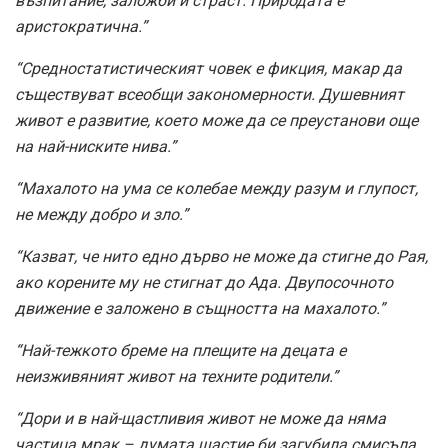
възпитание, заложби и страст. Природата е
аристократична.”
“Средностатистическият човек е фикция, макар да
съществуват всеобщи закономерности. Душевният
живот е развитие, което може да се преустанови още
на най-ниските нива.”
“Махалото на ума се колебае между разум и глупост,
не между добро и зло.”
“Казват, че нито едно дърво не може да стигне до Рая,
ако корените му не стигнат до Ада. Двупосочното
движение е заложено в същността на махалото.”
“Най-тежкото бреме на плещите на децата е
неизживяният живот на техните родители.”
“Дори и в най-щастливия живот не може да няма
частица мрак – думата щастие би загубила смисъла