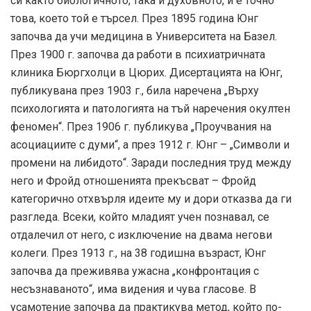
си както биологичното, така и духовното, и е точно
това, което той е търсел. През 1895 година Юнг
започва да учи медицина в Университета на Базел.
През 1900 г. започва да работи в психиатричната
клиника Бюргхолци в Цюрих. Дисертацията на Юнг,
публикувана през 1903 г., била наречена „Върху
психологията и патологията на тъй наречения окултен
феномен“. През 1906 г. публикува „Проучвания на
асоциациите с думи“, а през 1912 г. Юнг – „Символи и
промени на либидото“. Заради последния труд между
него и Фройд отношенията прекъсват – Фройд
категорично отхвърля идеите му и дори отказва да ги
разгледа. Всеки, който младият учен познавал, се
отдалечил от него, с изключение на двама негови
колеги. През 1913 г., на 38 годишна възраст, Юнг
започва да преживява ужасна „конфронтация с
несъзнаваното“, има видения и чува гласове. В
усамотение започва да практикува метод, който по-