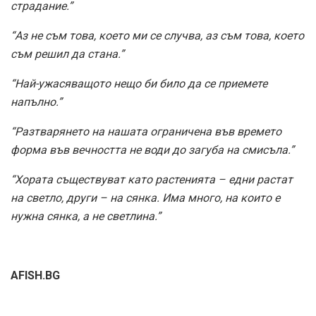
страдание.”
“Аз не съм това, което ми се случва, аз съм това, което
съм решил да стана.”
“Най-ужасяващото нещо би било да се приемете
напълно.”
“Разтварянето на нашата ограничена във времето
форма във вечността не води до загуба на смисъла.”
“Хората съществуват като растенията – едни растат
на светло, други – на сянка. Има много, на които е
нужна сянка, а не светлина.”
AFISH.BG