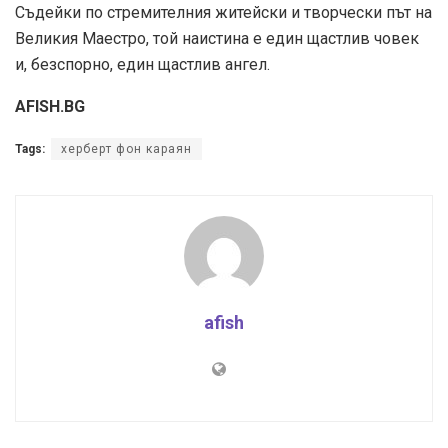
Съдейки по стремителния житейски и творчески път на
Великия Маестро, той наистина е един щастлив човек
и, безспорно, един щастлив ангел.
AFISH.BG
Tags:
херберт фон караян
afish