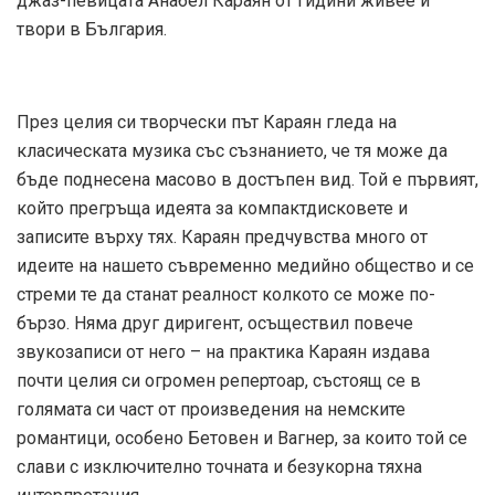
джаз-певицата Анабел Караян от гидини живее и
твори в България.
През целия си творчески път Караян гледа на
класическата музика със съзнанието, че тя може да
бъде поднесена масово в достъпен вид. Той е първият,
който прегръща идеята за компактдисковете и
записите върху тях. Караян предчувства много от
идеите на нашето съвременно медийно общество и се
стреми те да станат реалност колкото се може по-
бързо. Няма друг диригент, осъществил повече
звукозаписи от него – на практика Караян издава
почти целия си огромен репертоар, състоящ се в
голямата си част от произведения на немските
романтици, особено Бетовен и Вагнер, за които той се
слави с изключително точната и безукорна тяхна