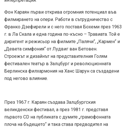
интерпретация.
Фон Караян първи открива огромния потенциал във
филмирането на опери. Работи в сътрудничество с
Франко Дзефирели и с него поставя Бохеми през 1963
г. в Ла Скала и една година по-късно – Травиата. Той е
диригент и режисьор на филмите „Палячи“, „Кармен“ и
„Девета симфония“ от Лудвиг ван Бетовен.
Строежът и дизайнът на представителния Голям
фестивален театър в Залцбург и революционната
Берлинска филхармония на Ханс Шарун са създадени
под негово влияние.
През 1967 г. Караян създава Залцбургския
великденски фестивал, а през 1981 г. представя
първото CD на публиката с думите „грамофонната
плоча на бъдещето“ и така става предводител на