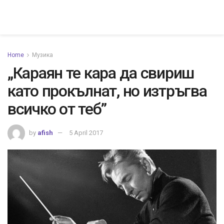
Home
Музика
„Караян те кара да свириш
като прокълнат, но изтръгва
всичко от теб”
by
afish
5 April 2017