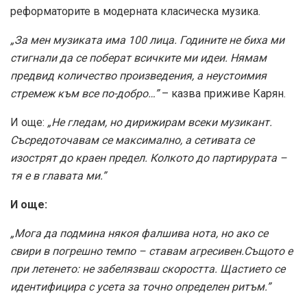
реформаторите в модерната класическа музика.
„За мен музиката има 100 лица. Годините не биха ми
стигнали да се поберат всичките ми идеи. Нямам
предвид количество произведения, а неустоимия
стремеж към все по-добро…”
– казва приживе Карян.
И още:
„Не гледам, но дирижирам всеки музикант.
Съсредоточавам се максимално, а сетивата се
изострят до краен предел. Колкото до партирурата –
тя е в главата ми.”
И още:
„Мога да подмина някоя фалшива нота, но ако се
свири в погрешно темпо – ставам агресивен.Същото е
при летенето: не забелязваш скоростта. Щастието се
идентифицира с усета за точно определен ритъм.”