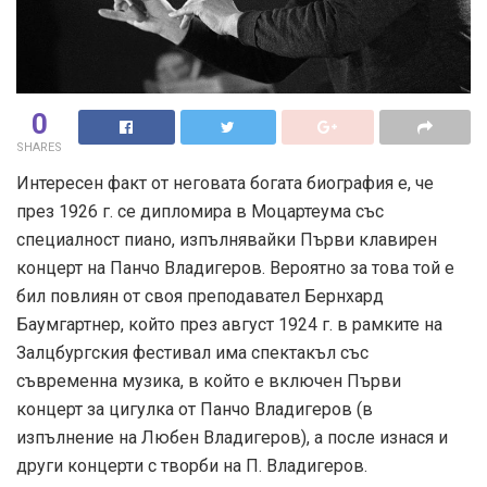
0
SHARES
Интересен факт от неговата богата биография е, че
през 1926 г. се дипломира в Моцартеума със
специалност пиано, изпълнявайки Първи клавирен
концерт на Панчо Владигеров. Вероятно за това той е
бил повлиян от своя преподавател Бернхард
Баумгартнер, който през август 1924 г. в рамките на
Залцбургския фестивал има спектакъл със
съвременна музика, в който е включен Първи
концерт за цигулка от Панчо Владигеров (в
изпълнение на Любен Владигеров), а после изнася и
други концерти с творби на П. Владигеров.