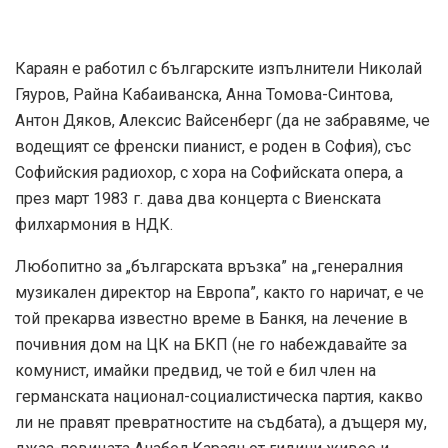
Караян е работил с българските изпълнители Николай
Гяуров, Райна Кабаиванска, Анна Томова-Синтова,
Антон Дяков, Алексис Вайсенберг (да не забравяме, че
водещият се френски пианист, е роден в София), със
Софийския радиохор, с хора на Софийската опера, а
през март 1983 г. дава два концерта с Виенската
филхармония в НДК.
Любопитно за „българската връзка” на „генералния
музикален директор на Европа”, както го наричат, е че
той прекарва известно време в Банкя, на лечение в
почивния дом на ЦК на БКП (не го набеждавайте за
комунист, имайки предвид, че той е бил член на
германската национал-социалистическа партия, какво
ли не правят превратностите на съдбата), а дъщеря му,