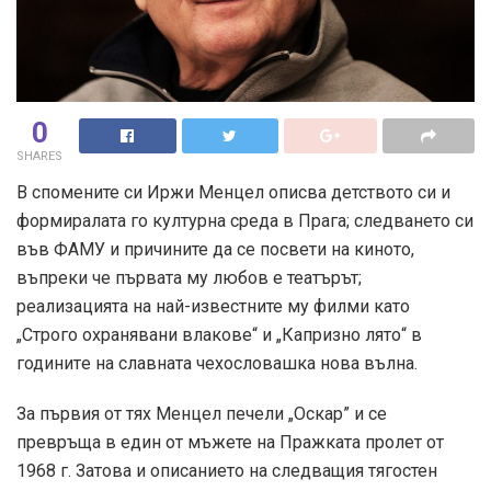
0
SHARES
В спомените си Иржи Менцел описва детството си и
формиралата го културна среда в Прага; следването си
във ФАМУ и причините да се посвети на киното,
въпреки че първата му любов е театърът;
реализацията на най-известните му филми като
„Строго охранявани влакове“ и „Капризно лято“ в
годинитe на славната чехословашка нова вълна.
За първия от тях Менцел печели „Оскар” и се
превръща в един от мъжете на Пражката пролет от
1968 г. Затова и описанието на следващия тягостен