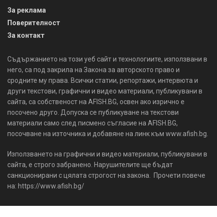
За реклама
Поверителност
За контакт
Съдържанието на този уеб сайт и технологиите, използвани в
него, са под закрила на Закона за авторското право и
сродните му права. Всички статии, репортажи, интервюта и
други текстови, графични и видео материали, публикувани в
сайта, са собственост на AFISH.BG, освен ако изрично е
посочено друго. Допуска се публикуване на текстови
материали само след писмено съгласие на AFISH.BG,
посочване на източника и добавяне на линк към www.afish.bg.
Използването на графични и видео материали, публикувани в
сайта, е строго забранено. Нарушителите ще бъдат
санкционирани с цялата строгост на закона. Прочети повече
на: https://www.afish.bg/