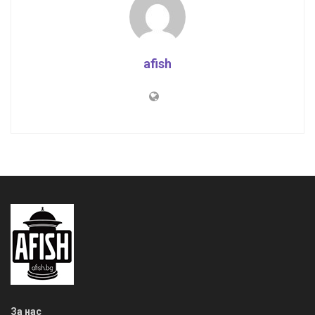
afish
За нас