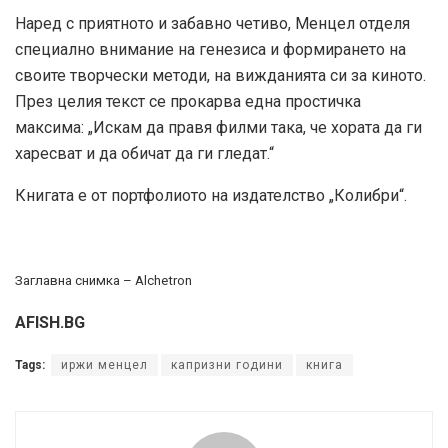
Наред с приятното и забавно четиво, Менцел отделя
специално внимание на генезиса и формирането на
своите творчески методи, на вижданията си за киното.
През целия текст се прокарва една простичка
максима: „Искам да правя филми така, че хората да ги
харесват и да обичат да ги гледат.“
Книгата е от портфолиото на издателство „Колибри“.
Заглавна снимка – Alchetron
AFISH.BG
Tags:
иржи менцел
капризни години
книга