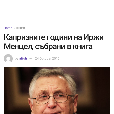
Home
Книги
Капризните години на Иржи
Менцел, събрани в книга
by
afish
24 October 2016