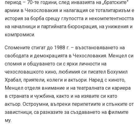
период – 70-те години, след инвазията на „братските”
армии в Чехословакия и налагащия се тоталитаризъм е
история за борба срещу глупостта и некомпетентността
на началници и партийната бюрокрация, на унижения и
компромиси.
Спомените стигат до 1988 г. – възстановяването на
свободата и демокрацията в Чехословакия. Менцел си
спомня и общуването си с ярки личности на
чехословашкото кино, любимия си писател Бохумил
Храбал, приятели, колеги и актьори. Наред с киното,
Менцел отделя внимание и на театралната си кариера
в страната и чужбина, както и на изявите си като
актьор. Остроумни, въпреки перипетиите и спънките от
завистници, са разказите за създаването на филмите
му.