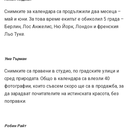
Снимките за календара са продължили два месеца –
май и юни. За това време екипът е обиколил 5 града –
Берлин, Лос Анжелис, Ню Йорк, Лондон и френския
Льо Туке.
Ума Търман
Снимките са правени в студио, по градските улици и
сред природата. Общо в календара са влезли 40
фотографии, които съвсем скоро ще са в продажба, за
да зарадват почитателите на истинската красота, без
поправки.
Робин Райт