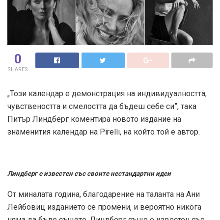
0
SHARES
„Този календар е демонстрация на индивидуалността,
чувствеността и смелостта да бъдеш себе си”, така
Питър Линдберг коментира новото издание на
знаменития календар на Pirelli, на който той е автор.
Линдберг е известен със своите нестандартни идеи
От миналата година, благодарение на таланта на Ани
Лейбовиц изданието се промени, и вероятно никога
няма да бъде същото. Линдберг също е известен със