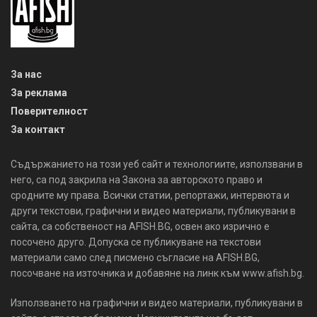
За нас
За реклама
Поверителност
За контакт
Съдържанието на този уеб сайт и технологиите, използвани в
него, са под закрила на Закона за авторското право и
сродните му права. Всички статии, репортажи, интервюта и
други текстови, графични и видео материали, публикувани в
сайта, са собственост на AFISH.BG, освен ако изрично е
посочено друго. Допуска се публикуване на текстови
материали само след писмено съгласие на AFISH.BG,
посочване на източника и добавяне на линк към www.afish.bg.
Използването на графични и видео материали, публикувани в