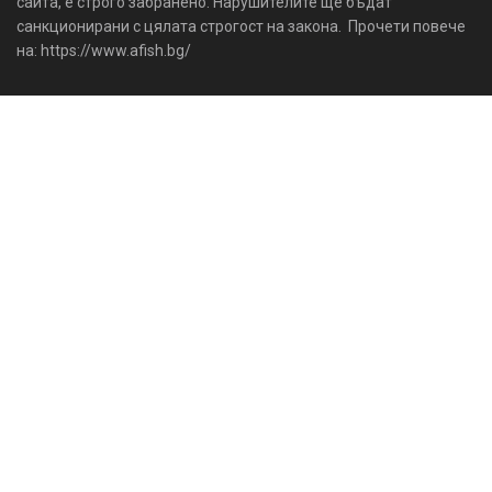
сайта, е строго забранено. Нарушителите ще бъдат
санкционирани с цялата строгост на закона. Прочети повече
на: https://www.afish.bg/