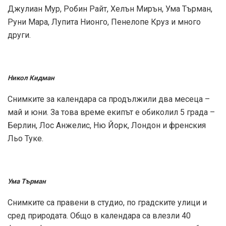
Джулиан Мур, Робин Райт, Хелън Мирън, Ума Търман,
Руни Мара, Лупита Нионго, Пенелопе Круз и много
други.
Никол Кидман
Снимките за календара са продължили два месеца –
май и юни. За това време екипът е обиколил 5 града –
Берлин, Лос Анжелис, Ню Йорк, Лондон и френския
Льо Туке.
Ума Търман
Снимките са правени в студио, по градските улици и
сред природата. Общо в календара са влезли 40