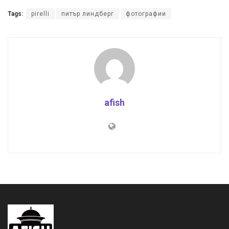
Tags:
pirelli
питър линдберг
фотографии
afish