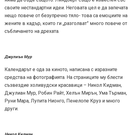
своите нестандартни идеи. Неговата цел е да запечата
нещо повече от безупречно тяло- това са емоциите на
жените в кадър, които ги „разголват” много повече от
събличането на дрехата.
Джулиън Мур
Календарът е ода за киното, написана с изразните
средства на фотографията. На страниците му блести
съзвездие холивудски красавици – Никол Кидман,
Джулиан Мур, Робин Райт, Хелън Мирън, Ума Търман,
Руни Мара, Лупита Нионго, Пенелопе Круз и много
други.
Никол Кидман