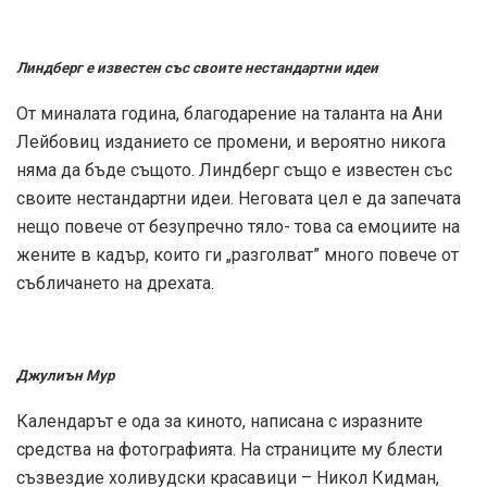
Линдберг е известен със своите нестандартни идеи
От миналата година, благодарение на таланта на Ани
Лейбовиц изданието се промени, и вероятно никога
няма да бъде същото. Линдберг също е известен със
своите нестандартни идеи. Неговата цел е да запечата
нещо повече от безупречно тяло- това са емоциите на
жените в кадър, които ги „разголват” много повече от
събличането на дрехата.
Джулиън Мур
Календарът е ода за киното, написана с изразните
средства на фотографията. На страниците му блести
съзвездие холивудски красавици – Никол Кидман,