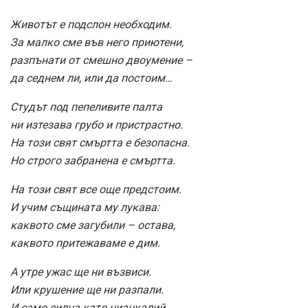
Животът е подслон необходим.
За малко сме във него приютени,
разпънати от смешно двоумение –
да седнем ли, или да постоим…
Студът под пепеливите палта
ни изтезава грубо и пристрастно.
На този свят смъртта е безопасна.
Но строго забранена е смъртта.
На този свят все още предстоим.
И учим същината му лукава:
каквото сме загубили – остава,
каквото притежаваме е дим.
А утре ужас ще ни възвиси.
Или крушение ще ни разпали.
И само силна като цианкалий