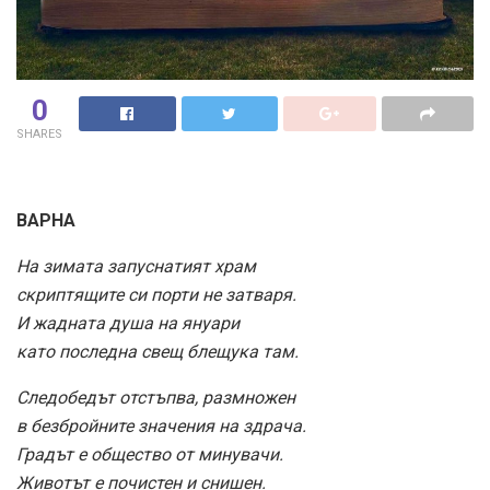
0
SHARES
ВАРНА
На зимата запуснатият храм
скриптящите си порти не затваря.
И жадната душа на януари
като последна свещ блещука там.
Следобедът отстъпва, размножен
в безбройните значения на здрача.
Градът е общество от минувачи.
Животът е почистен и снишен.