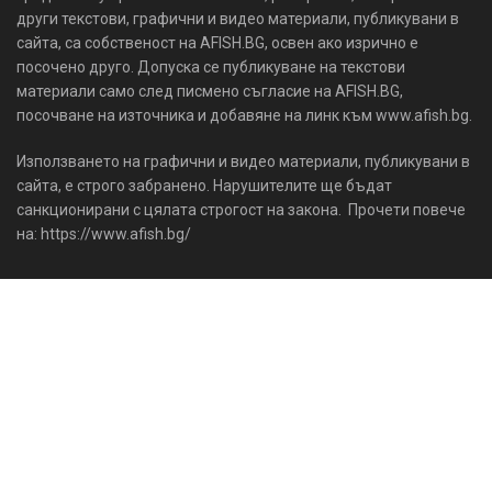
други текстови, графични и видео материали, публикувани в
сайта, са собственост на AFISH.BG, освен ако изрично е
посочено друго. Допуска се публикуване на текстови
материали само след писмено съгласие на AFISH.BG,
посочване на източника и добавяне на линк към www.afish.bg.
Използването на графични и видео материали, публикувани в
сайта, е строго забранено. Нарушителите ще бъдат
санкционирани с цялата строгост на закона. Прочети повече
на: https://www.afish.bg/