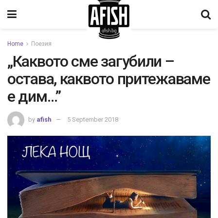
Home
Поезия
„Каквото сме загубили –
остава, каквото притежаваме
е дим…”
by
afish
5 September 2018