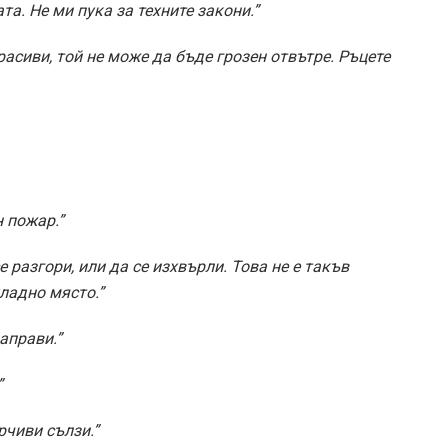
та. Не ми пука за техните закони.”
асиви, той не може да бъде грозен отвътре. Ръцете
 пожар.”
 разгори, или да се изхвърли. Това не е такъв
ладно място.”
аправи.”
”
рчиви сълзи.”