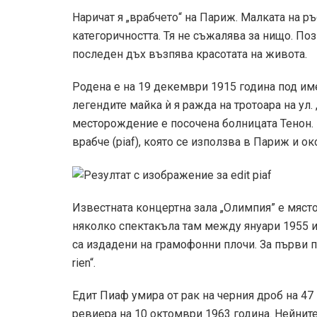
Наричат я „врабчето“ на Париж. Малката на ръ
категоричността. Тя не съжалява за нищо. Позн
последен дъх възпява красотата на живота.
Родена е на 19 декември 1915 година под им
легендите майка ѝ я ражда на тротоара на ул.
месторождение е посочена болницата Тенон.
врабче (piaf), която се използва в Париж и ок
Известната концертна зала „Олимпия” е място
няколко спектакъла там между януари 1955 и
са издадени на грамофонни плочи. За първи пъ
rien“.
Едит Пиаф умира от рак на черния дроб на 47 
ревиера на 10 октомври 1963 година. Нейнит