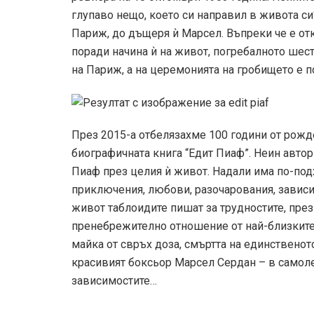
глупаво нещо, което си направил в живота си
Париж, до дъщеря ѝ Марсел. Въпреки че е от
поради начина ѝ на живот, погребалното шес
на Париж, а на церемонията на гробището е п
През 2015-а отбелязахме 100 години от рожд
биографичната книга “Едит Пиаф”. Неин автор
Пиаф през целия ѝ живот. Надали има по-под
приключения, любови, разочарования, зависи
живот таблоидите пишат за трудностите, през
пренебрежително отношение от най-близките 
майка от свръх доза, смъртта на единственото
красивият боксьор Марсел Сердан – в самоле
зависимостите…