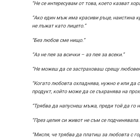
“Не се интересувам от това, което казват хора
“Ако един мъж има красиви ръце, наистина кр
не лъжат като лицето.”
“Без любов сме нищо.”
“Аз не пея за всички – аз пея за всеки.”
“Не можеш да се застраховаш срещу любовен
“Когато любовта охладнява, нужно е или да се
продукт, който може да се съхранява на прох
“Трябва да напуснеш мъжа, преди той да го н
“През целия си живот не съм се подчинявала.
“Мисля, че трябва да платиш за любовта с го