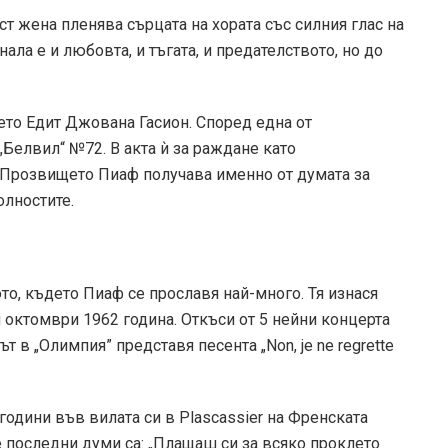
ст жена пленява сърцата на хората със силния глас на
ала е и любовта, и тъгата, и предателството, но до
ето Едит Джована Гасион. Според една от
 „Белвил“ №72. В акта ѝ за раждане като
 Прозвището Пиаф получава именно от думата за
олностите.
то, където Пиаф се прославя най-много. Тя изнася
 октомври 1962 година. Откъси от 5 нейни концерта
т в „Олимпия” представя песента „Non, je ne regrette
години във вилата си в Plascassier на Френската
е последни думи са: „Плащаш си за всяко проклето