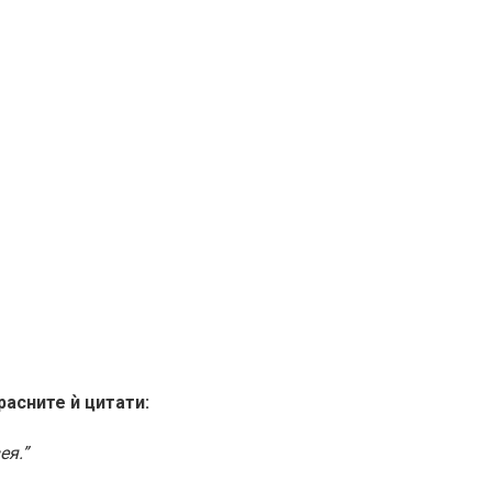
расните ѝ цитати:
ея.”