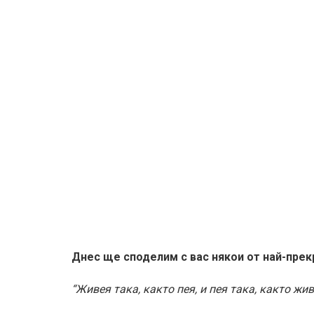
Днес ще споделим с вас някои от най-прек
“Живея така, както пея, и пея така, както жив