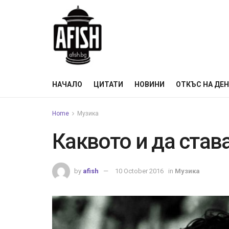
НАЧАЛО
ЦИТАТИ
НОВИНИ
ОТКЪС НА ДЕ
Home
Музика
Каквото и да став
by
afish
10 October 2016
in
Музика