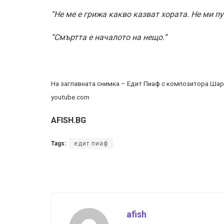
“Не ме е грижа какво казват хората. Не ми пу
“Смъртта е началото на нещо.”
На заглавната снимка – Едит Пиаф с композитора Шар
youtube.com
AFISH.BG
Tags:
едит пиаф
afish