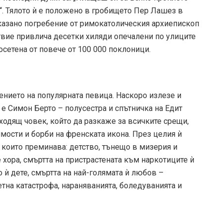
“. Тялото ѝ е положено в гробището Пер Лашез в
казано погребение от римокатолическия архиепископ
твие привлича десетки хиляди опечалени по улиците
осетена от повече от 100 000 поклоници.
ението на популярната певица. Наскоро излезе и
 е Симон Берто – полусестра и спътничка на Едит
ходящ човек, който да разкаже за всичките срещи,
мости и борби на френската икона. През целия ѝ
 които преминава: детство, тънещо в мизерия и
хора, смъртта на пристрастената към наркотиците ѝ
 ѝ дете, смъртта на най-голямата ѝ любов –
тна катастрофа, нараняванията, боледуванията и