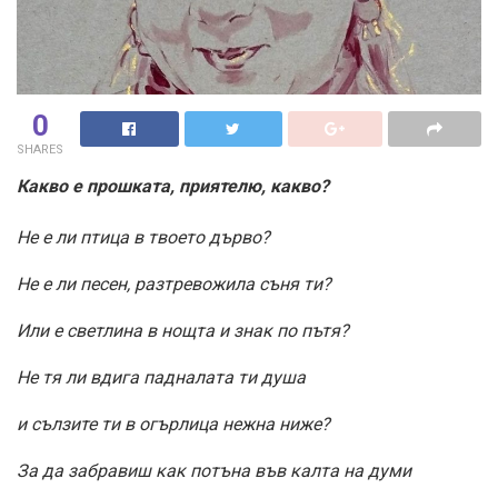
0
SHARES
Какво е прошката, приятелю, какво?
Не е ли птица в твоето дърво?
Не е ли песен, разтревожила съня ти?
Или е светлина в нощта и знак по пътя?
Не тя ли вдига падналата ти душа
и сълзите ти в огърлица нежна ниже?
За да забравиш как потъна във калта на думи