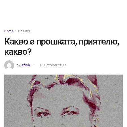
Home
Поезия
Какво е прошката, приятелю,
какво?
by
afish
15 October 2017