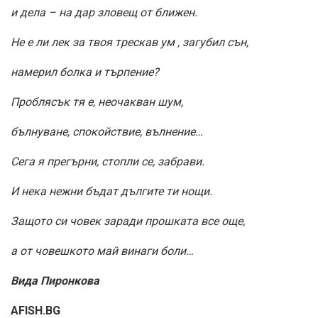
и дела – на дар зловещ от ближен.
Не е ли лек за твоя трескав ум , загубил сън,
намерил болка и търпение?
Проблясък тя е, неочакван шум,
бълнуване, спокойствие, вълнение…
Сега я прегърни, стопли се, забрави.
И нека нежни бъдат дългите ти нощи.
Защото си човек заради прошката все още,
а от човешкото май винаги боли…
Вида Пиронкова
AFISH.BG