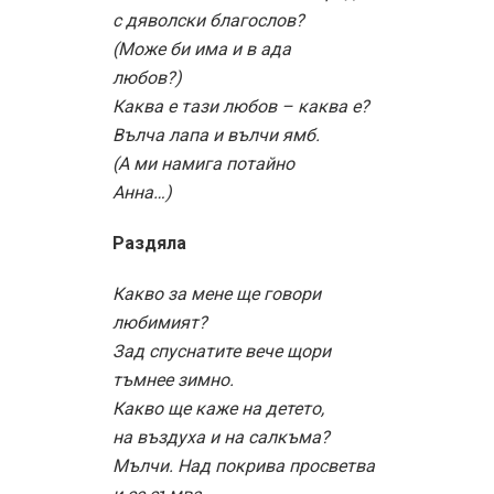
с дяволски благослов?
(Може би има и в ада
любов?)
Каква е тази любов – каква е?
Вълча лапа и вълчи ямб.
(А ми намига потайно
Анна…)
Раздяла
Какво за мене ще говори
любимият?
Зад спуснатите вече щори
тъмнее зимно.
Какво ще каже на детето,
на въздуха и на салкъма?
Мълчи. Над покрива просветва