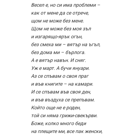
Весел е, но си има проблеми –
как от мене да се отрече,
щом не може без мене.
Щом не може без моя зъл
и изгарящо-ярък огън,
без смеха ми – вятър на ъгъл,
без дома ми – бърлога.
А е вятър навън. И сняг.
Уж е март. А бучи януари.
Аз се спъвам о своя праг
и във книгите – на камари.
И се спъвам във своя ден,
и във въздуха се препъвам.
Който още не е роден,
той си няма грижи-свекърви.
Боже, колко много беди
на плещите ми, все пак женски,