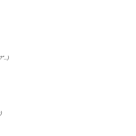
?”…)
)