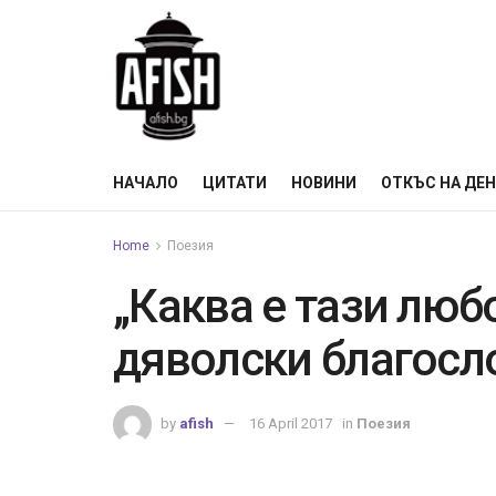
НАЧАЛО
ЦИТАТИ
НОВИНИ
ОТКЪС НА ДЕ
Home
Поезия
„Каква е тази люб
дяволски благосл
by
afish
16 April 2017
in
Поезия