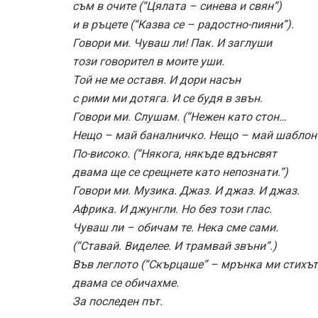
съм в очите (“Цялата – синева и свян”)
и в ръцете (“Казва се – радостно-пияни”).
Говори ми. Чуваш ли! Пак. И заглуши
този говорител в моите уши.
Той не ме оставя. И дори насън
с рими ми дотяга. И се будя в звън.
Говори ми. Слушам. (“Нежен като стон…
Нещо – май баналничко. Нещо – май шаблон
По-високо. (“Някога, някъде вдънсвят
двама ще се срещнете като непознати.”)
Говори ми. Музика. Джаз. И джаз. И джаз.
Африка. И джунгли. Но без този глас.
Чуваш ли – обичам те. Нека сме сами.
(“Ставай. Виделее. И трамвай звъни”.)
Във леглото (“Скърцаше” – мрънка ми стихът
двама се обичахме.
За последен път.