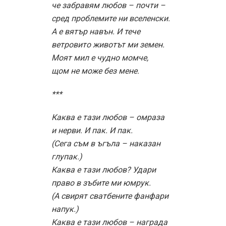
че забравям любов – почти –
сред проблемите ни вселенски.
А е вятър навън. И тече
ветровито животът ми земен.
Моят мил е чудно момче,
щом не може без мене.
***
Каква е тази любов – омраза
и нерви. И пак. И пак.
(Сега съм в ъгъла – наказан
глупак.)
Каква е тази любов? Удари
право в зъбите ми юмрук.
(А свирят сватбените фанфари
напук.)
Каква е тази любов – награда