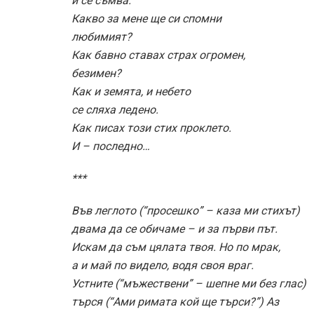
и се съмва.
Какво за мене ще си спомни
любимият?
Как бавно ставах страх огромен,
безимен?
Как и земята, и небето
се сляха ледено.
Как писах този стих проклето.
И – последно…
***
Във леглото (“просешко” – каза ми стихът)
двама да се обичаме – и за първи път.
Искам да съм цялата твоя. Но по мрак,
а и май по видело, водя своя враг.
Устните (“мъжествени” – шепне ми без глас)
търся (“Ами римата кой ще търси?”) Аз