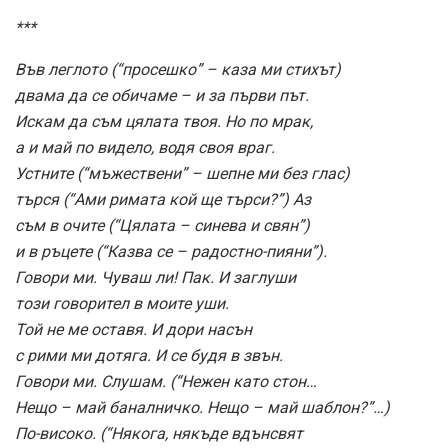
***
Във леглото (“просешко” – каза ми стихът)
двама да се обичаме – и за първи път.
Искам да съм цялата твоя. Но по мрак,
а и май по видело, водя своя враг.
Устните (“мъжествени” – шепне ми без глас)
търся (“Ами римата кой ще търси?”) Аз
съм в очите (“Цялата – синева и свян”)
и в ръцете (“Казва се – радостно-пияни”).
Говори ми. Чуваш ли! Пак. И заглуши
този говорител в моите уши.
Той не ме оставя. И дори насън
с рими ми дотяга. И се будя в звън.
Говори ми. Слушам. (“Нежен като стон…
Нещо – май баналничко. Нещо – май шаблон?”…)
По-високо. (“Някога, някъде вдънсвят