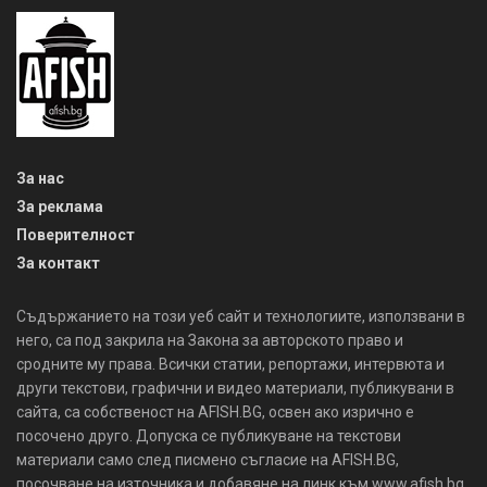
За нас
За реклама
Поверителност
За контакт
Съдържанието на този уеб сайт и технологиите, използвани в
него, са под закрила на Закона за авторското право и
сродните му права. Всички статии, репортажи, интервюта и
други текстови, графични и видео материали, публикувани в
сайта, са собственост на AFISH.BG, освен ако изрично е
посочено друго. Допуска се публикуване на текстови
материали само след писмено съгласие на AFISH.BG,
посочване на източника и добавяне на линк към www.afish.bg.