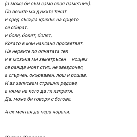
(а може би съм само своя паметник).
По вените ми думите текат
и сред съсъда крехък на срцето
се сбират.
и боля, болят, болят,
Когато в мен наксано просветват.
На нервите по опнатата тел
и в мозъка ми земетръсен – нощем
се ражда моят стих, не звездочел,
а сгърчен, окървавен, лош и рошав.
И аз записвам страшни редове,
а няма на кого да ги изпратя.
Да, може би говоря с богове.
А си мечтая да пера чорапи.