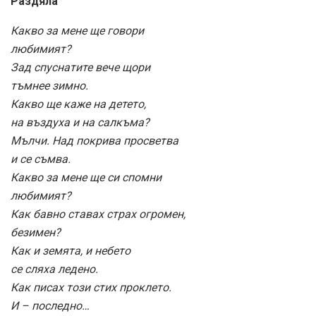
Раздяла
Какво за мене ще говори
любимият?
Зад спуснатите вече щори
тъмнее зимно.
Какво ще каже на детето,
на въздуха и на салкъма?
Мълчи. Над покрива просветва
и се съмва.
Какво за мене ще си спомни
любимият?
Как бавно ставах страх огромен,
безимен?
Как и земята, и небето
се сляха ледено.
Как писах този стих проклето.
И – последно…