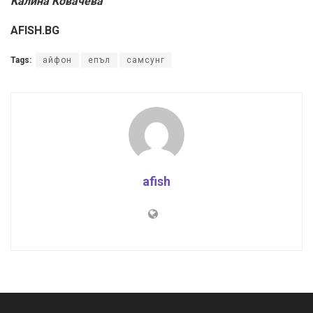
Калина Ковачева
AFISH.BG
Tags:
айфон
епъл
самсунг
afish