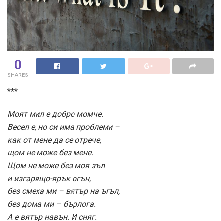
0
SHARES
***
Моят мил е добро момче.
Весел е, но си има проблеми –
как от мене да се отрече,
щом не може без мене.
Щом не може без моя зъл
и изгарящо-ярък огън,
без смеха ми – вятър на ъгъл,
без дома ми – бърлога.
А е вятър навън. И сняг.