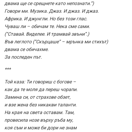
двама ще се срещнете като непознати.”)
Говори ми. Музика. Джаз. И джаз. И джаз.
Африка. И джунгли. Но без този глас.
Чуваш ли – обичам те. Нека сме сами.
(“Ставай. Виделее. И трамвай звъни”.)
Във леглото (“Скърцаше” – мрънка ми стихът)
двама се обичахме.
За последен път.
***
Той каза: Ти говориш с богове –
как да те моля да переш чорапи.
Замина си, от страхове обзет,
и взе жена без никакви таланти.
На края на света оставам. Там,
провесила нозе върху ръба му,
коя съм и може би дори не знам