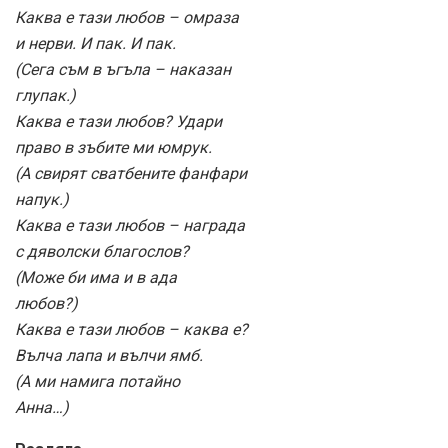
Каква е тази любов – омраза
и нерви. И пак. И пак.
(Сега съм в ъгъла – наказан
глупак.)
Каква е тази любов? Удари
право в зъбите ми юмрук.
(А свирят сватбените фанфари
напук.)
Каква е тази любов – награда
с дяволски благослов?
(Може би има и в ада
любов?)
Каква е тази любов – каква е?
Вълча лапа и вълчи ямб.
(А ми намига потайно
Анна…)