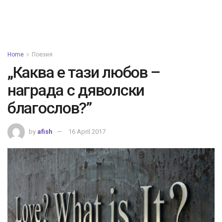
Home
Поезия
„Каква е тази любов –
награда с дяволски
благослов?”
by
afish
16 April 2017