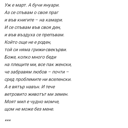
Уж е март. А бучи януари.
Аз се спъвам о своя праг
и във книгите – на камари.
И се спъвам във своя ден,
и във въздуха се препъвам.
Който още не е роден,
той си няма грижи-свекърви.
Боже, колко много беди
на плещите ми, все пак женски,
че забравям любов – почти –
сред проблемите ни вселенски.
А е вятър навън. И тече
ветровито животът ми земен.
Моят мил е чудно момче,
щом не може без мене.
***