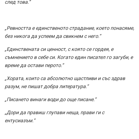
след това.“
„Ревността е единственото страдание, което понасяме,
без никога да успеем да свикнем с него.“
„Единствената си ценност, с която се гордея, е
съмнението в себе си. Когато един писател го загуби, е
време да остави перото.“
„Хората, които са абсолютно щастливи и със здрав
разум, не пишат добра литература.“
„Писането винаги води до още писане.“
„Дори да правиш глупави неща, прави ги с
ентусиазъм.“