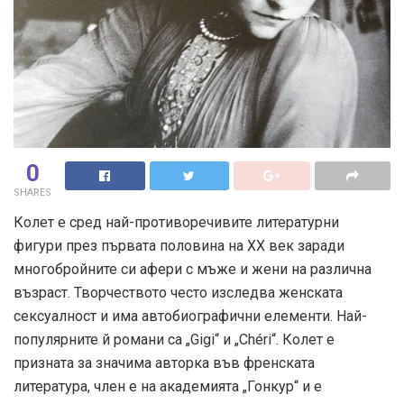
0
SHARES
Колет е сред най-противоречивите литературни
фигури през първата половина на ХХ век заради
многобройните си афери с мъже и жени на различна
възраст. Творчеството често изследва женската
сексуалност и има автобиографични елементи. Най-
популярните й романи са „Gigi“ и „Chéri“. Колет е
призната за значима авторка във френската
литература, член е на академията „Гонкур“ и е