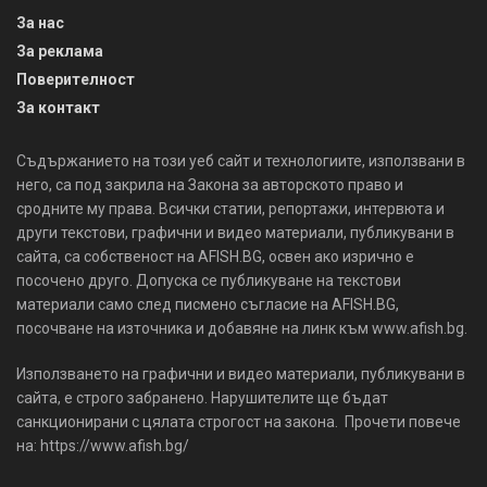
За нас
За реклама
Поверителност
За контакт
Съдържанието на този уеб сайт и технологиите, използвани в
него, са под закрила на Закона за авторското право и
сродните му права. Всички статии, репортажи, интервюта и
други текстови, графични и видео материали, публикувани в
сайта, са собственост на AFISH.BG, освен ако изрично е
посочено друго. Допуска се публикуване на текстови
материали само след писмено съгласие на AFISH.BG,
посочване на източника и добавяне на линк към www.afish.bg.
Използването на графични и видео материали, публикувани в
сайта, е строго забранено. Нарушителите ще бъдат
санкционирани с цялата строгост на закона. Прочети повече
на: https://www.afish.bg/