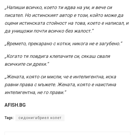
„Напиши всичко, което ти идва на ум, и вече си
писател. Но истинският автор е този, който може да
оцени истинската стойност на това, което е написал, и
да унищожи почти всичко без жалост.“
„Времето, прекарано с котки, никога не е загубено.“
„Когато тя повдига клепачите си, сякаш сваля
всичките си дрехи.“
„Жената, която си мисли, че е интелигентна, иска
равни права с мъжете. Жената, която е наистина
интелигентна, не го прави.“
AFISH.BG
Tags:
сидонигабриел колет