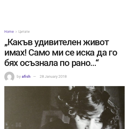
Home
Цитати
„Какъв удивителен живот
имах! Само ми се иска да го
бях осъзнала по рано…“
by
afish
28 January 2018