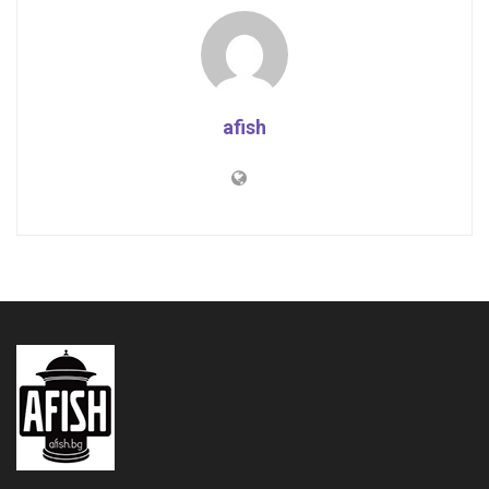
afish