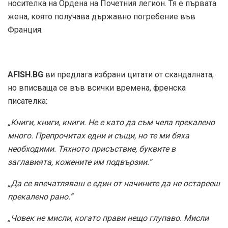
носителка на Ордена на Почетния легион. Тя е първата
жена, която получава държавно погребение във
Франция.
AFISH.BG
ви предлага избрани цитати от скандалната,
но вписваща се във всички времена, френска
писателка:
„Книги, книги, книги. Не е като да съм чела прекалено
много. Препрочитах едни и същи, но те ми бяха
необходими. Тяхното присъствие, буквите в
заглавията, кожените им подвързии.“
„Да се впечатляваш е един от начините да не остарееш
прекалено рано.“
„Човек не мисли, когато прави нещо глупаво. Мисли