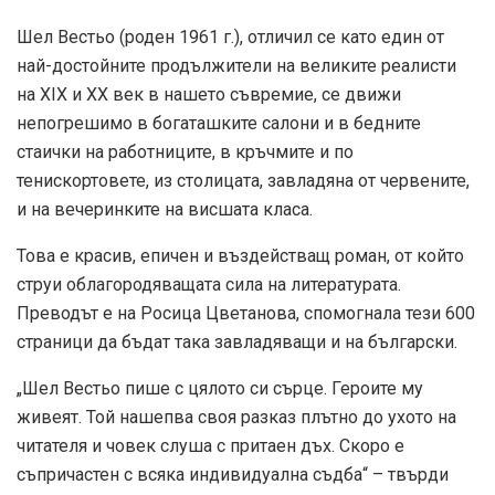
Шел Вестьо (роден 1961 г.), отличил се като един от
най-достойните продължители на великите реалисти
на XIX и XX век в нашето съвремие, се движи
непогрешимо в богаташките салони и в бедните
стаички на работниците, в кръчмите и по
тенискортовете, из столицата, завладяна от червените,
и на вечеринките на висшата класа.
Това е красив, епичен и въздействащ роман, от който
струи облагородяващата сила на литературата.
Преводът е на Росица Цветанова, спомогнала тези 600
страници да бъдат така завладяващи и на български.
„Шел Вестьо пише с цялото си сърце. Героите му
живеят. Той нашепва своя разказ плътно до ухото на
читателя и човек слуша с притаен дъх. Скоро е
съпричастен с всяка индивидуална съдба“ – твърди