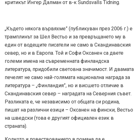
критикът Ингер Далман от в-к Sundsvalls Tidning.
„Където някога вървяхме” (публикуван през 2006 г.) е
трамплинът за Шел Вестьо и за превръщането му в
един от водещите писатели не само в Скандинавския
север, но и в Европа. Той и Софи Оксанен са двете
големи имена на съвременната финландска
литература, придобили световна значимост. И двамата
печелят не само най-голямата национална награда за
литература – „Финландия”, но и висшето отличие в
Скандинавския север – наградата на Северния съвет.
Разликата е, че независимо от общата си родина,
пишат на различни езици – Оксанен на фински, Вестьо
на шведски (това е другият официален език в
страната).
Колкото и повествованието в романа да е