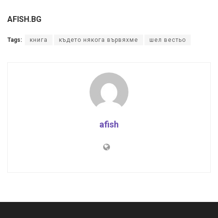
AFISH.BG
Tags:
книга
където някога вървяхме
шел вестьо
afish