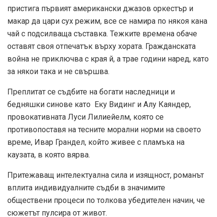
пристига първият американски джазов оркестър и
макар да цари сух режим, все се намира по някоя кана
чай с подсилваща съставка. Тежките времена обаче
оставят своя отпечатък върху хората. Гражданската
война не приключва с края й, а трае години наред, като
за някои така и не свършва.
Преплитат се съдбите на богати наследници и
бедняшки синове като Еку Видинг и Алу Каяндер,
провокативната Луси Лилиейелм, която се
противопоставя на тесните морални норми на своето
време, Ивар Грандел, който живее с пламъка на
каузата, в която вярва.
Притежаващ интелектуална сила и изящност, романът
вплита индивидуалните съдби в значимите
обществени процеси по толкова убедителен начин, че
сюжетът пулсира от живот.