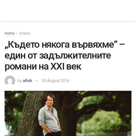
Home
Книги
„Където някога вървяхме” –
един от задължителните
романи на ХХI век
by
afish
30 August 2016