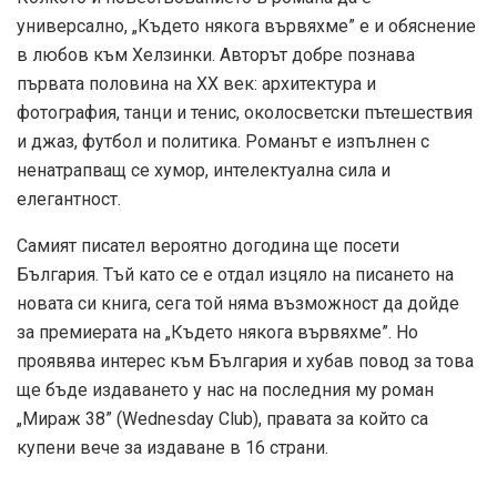
универсално, „Където някога вървяхме” е и обяснение
в любов към Хелзинки. Авторът добре познава
първата половина на XX век: архитектура и
фотография, танци и тенис, околосветски пътешествия
и джаз, футбол и политика. Романът е изпълнен с
ненатрапващ се хумор, интелектуална сила и
елегантност.
Самият писател вероятно догодина ще посети
България. Тъй като се е отдал изцяло на писането на
новата си книга, сега той няма възможност да дойде
за премиерата на „Където някога вървяхме”. Но
проявява интерес към България и хубав повод за това
ще бъде издаването у нас на последния му роман
„Мираж 38” (Wednesday Club), правата за който са
купени вече за издаване в 16 страни.