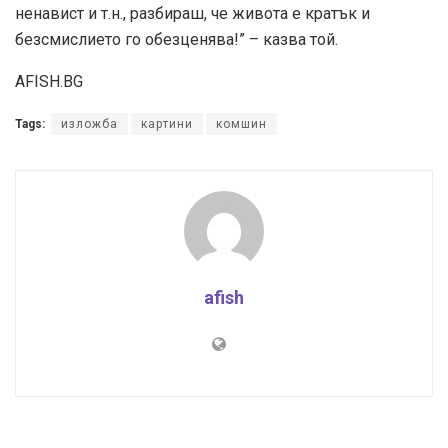
ненавист и т.н., разбираш, че живота е кратък и
безсмислието го обезценява!” – казва той.
AFISH.BG
Tags:
изложба
картини
комшин
afish