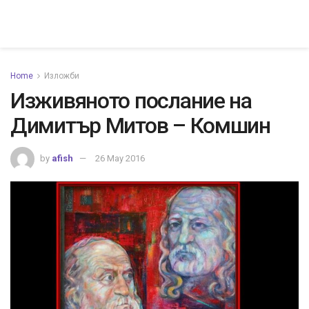
Home
Изложби
Изживяното послание на
Димитър Митов – Комшин
by
afish
26 May 2016