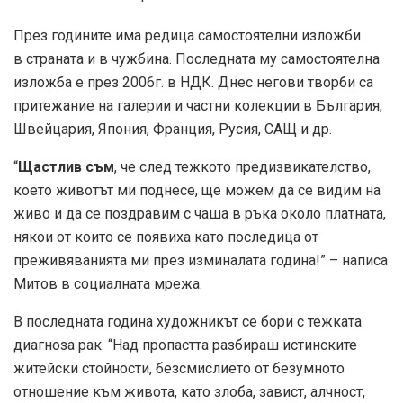
През годините има редица самостоятелни изложби
в страната и в чужбина. Последната му самостоятелна
изложба е през 2006г. в НДК. Днес негови творби са
притежание на галерии и частни колекции в България,
Швейцария, Япония, Франция, Русия, САЩ и др.
“
Щастлив съм
, че след тежкото предизвикателство,
което животът ми поднесе, ще можем да се видим на
живо и да се поздравим с чаша в ръка около платната,
някои от които се появиха като последица от
преживяванията ми през изминалата година!” – написа
Митов в социалната мрежа.
В последната година художникът се бори с тежката
диагноза рак. “Над пропастта разбираш истинските
житейски стойности, безсмислието от безумното
отношение към живота, като злоба, завист, алчност,