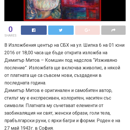
0
SHARES
В Изложбения център на СБХ на ул. Шипка 6 на 01 юни
2016 от 18,00 часа ще бъде открита изложба на
Димитър Митов – Комшин под надслов “Изживяно
посление”. Изложбата ще включва живопис, а някой
от платната ще са съвсем нови, създадени в
последната година.
Димитър Митов е оригинален и самобитен автор,
стилът му е експресивен, колоритен, наситен със
символи. Платната му съчетават елементи от
заобикалящия ни свят, женски образи, голи тела,
прабългарски руни, с ярки багри и форми. Роден е на
27 май 1943г. в София.