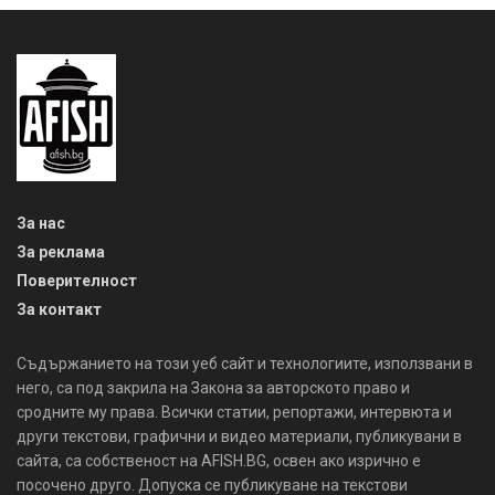
За нас
За реклама
Поверителност
За контакт
Съдържанието на този уеб сайт и технологиите, използвани в
него, са под закрила на Закона за авторското право и
сродните му права. Всички статии, репортажи, интервюта и
други текстови, графични и видео материали, публикувани в
сайта, са собственост на AFISH.BG, освен ако изрично е
посочено друго. Допуска се публикуване на текстови