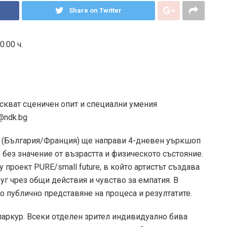
Share on Twitter
0:00 ч.
зискват сценичен опит и специални умения
@ndk.bg
 (България/Франция) ще направи 4-дневен уъркшоп
 без значение от възрастта и физическото състояние.
 проект PURE/small future, в който артистът създава
уг чрез общи действия и чувство за емпатия. В
о публично представяне на процеса и резултатите.
паркур. Всеки отделен зрител индивидуално бива