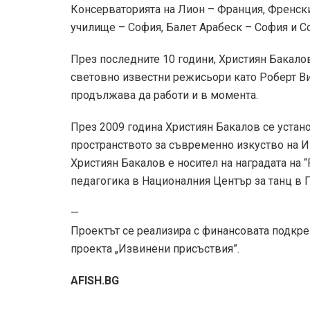
Консерваторията на Лион – Франция, Френск
училище – София, Балет Арабеск – София и С
През последните 10 години, Християн Бакалов
световно известни режисьори като Роберт Ви
продължава да работи и в момента.
През 2009 година Християн Бакалов се устан
пространството за съвременно изкуство на 
Християн Бакалов е носител на наградата на “
педагогика в Националния Център за танц в 
—
Проектът се реализира с финансовата подкреп
проекта „Извинени присъствия”.
AFISH.BG