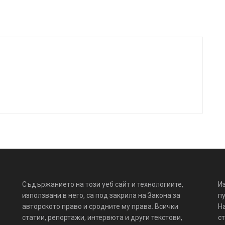
Съдържанието на този уеб сайт и технологиите,
И
използвани в него, са под закрила на Закона за
пу
авторското право и сродните му права. Всички
Н
статии, репортажи, интервюта и други текстови,
ст