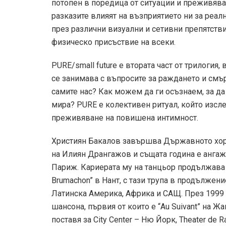
потопен в поредица от ситуации и преживява
разказите влияят на възприятието ни за реал
през различни визуални и сетивни препятстви
физическо присъствие на всеки.
PURE/small future е втората част от трилогия
се занимава с въпросите за раждането и смър
самите нас? Как можем да ги осъзнаем, за да 
мира? PURE е колективен ритуал, който изсл
преживяване на повишена интимност.
Християн Бакалов завършва Държавното хор
на Илиян Дрангажов и същата година е ангаж
Париж. Кариерата му на танцьор продължава
Brumachon” в Нант, с тази трупа в продължени
Латинска Америка, Африка и САЩ. През 1999 
шансона, първия от които е “Au Suivant” на 
поставя за City Center – Ню Йорк, Theater de 