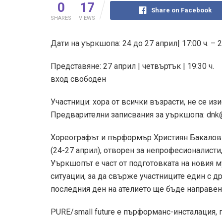
0
17
Share on Facebook
SHARES
VIEWS
Дати на уъркшопа: 24 до 27 април| 17:00 ч. – 2
Представяне: 27 април | четвъртък | 19:30 ч.
вход свободен
Участници: хора от всички възрасти, не се и
Предварителни записвания за уъркшопа:
dnk
Хореографът и пърформър Християн Бакалов
(24-27 април), отворен за непрофесионалисти,
Уъркшопът е част от подготовката на новия му
ситуации, за да свърже участниците един с др
последния ден на ателието ще бъде направен
PURE/small future е пърформанс-инсталация, 