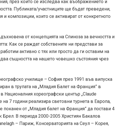
ния, през които се изследва как въображението и
ността. Публиката/участниците ще бъдат преведени,
я и композиции, които се активират от конкретното
, вдъхновена от концепцията на Спиноза за вечността и
тта: Как се раждат собствените ни представи за
работим активно с тях или просто да ги оставим на
едва същността на нашето човешко състояния чрез
еографско училище – София през 1991 във випуска
иран в трупата на „Младия Балет на Франция” в
 в Националния хореографски център „Claude
е на 7 години реализира световни турнета в Европа,
е поканен от „Младия балет на Франция” да постави 4
Жак Брел. В периода 2000-2005 Християн Бакалов
Ranelagh – Париж, Консерваторията на Сеул – Корея,