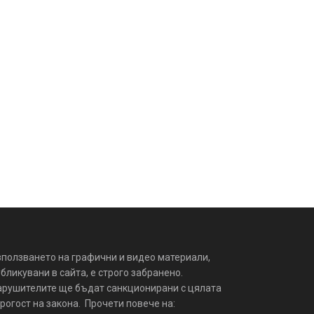
зползването на графични и видео материали,
бликувани в сайта, е строго забранено.
арушителите ще бъдат санкционирани с цялата
рогост на закона. Прочети повече на: