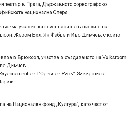
ия театър в Прага, Държавното хореографско
офийската национална Опера.
 взема участие като изпълнител в пиесите на
лсон, Жером Бел, Ян Фабре и Иво Димчев, с които
овява в Брюксел, участва в създаването на Volksroom
Иво Димчев.
Rayonnement de L’Opera de Paris”. Завършил е
Париж.
а на Национален фонд „Култура”, като част от