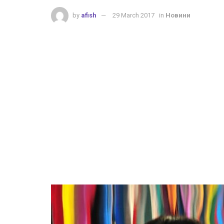
by
afish
29 March 2017
in
Новини