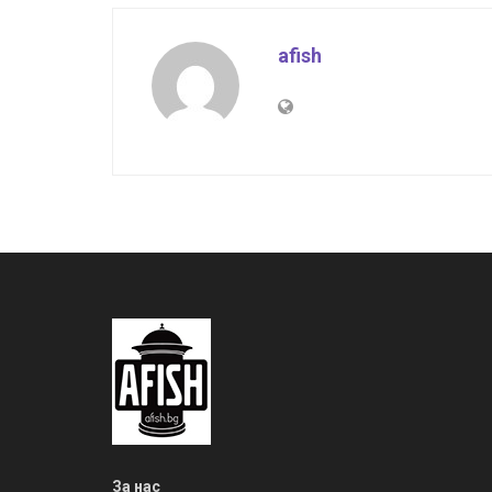
afish
За нас