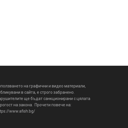
зползването на графични и видео материали,
бликувани в сайта, е строго забранено.
арушителите ще бъдат санкционирани с цялата
рогост на закона. Прочети повече на:
tps://www.afish.bg/