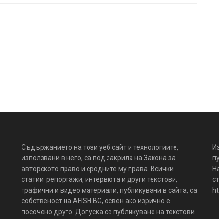
Съдържанието на този уеб сайт и технологиите,
И
използвани в него, са под закрила на Закона за
пу
авторското право и сродните му права. Всички
Н
статии, репортажи, интервюта и други текстови,
ст
графични и видео материали, публикувани в сайта, са
ht
собственост на AFISH.BG, освен ако изрично е
посочено друго. Допуска се публикуване на текстови