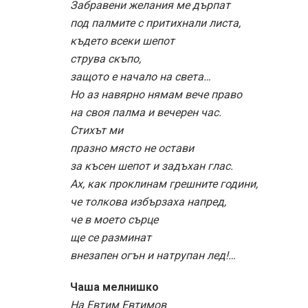
Забравени желания ме дърпат
под палмите с притихнали листа,
където всеки шепот
струва скъпо,
защото е начало на света…
Но аз навярно нямам вече право
на своя палма и вечерен час.
Стихът ми
празно място не остави
за късен шепот и задъхан глас.
Ах, как проклинам грешните години,
че толкова избързаха напред,
че в моето сърце
ще се разминат
внезапен огън и натрупан лед!…
Чаша мелнишко
На Евтим Евтимов