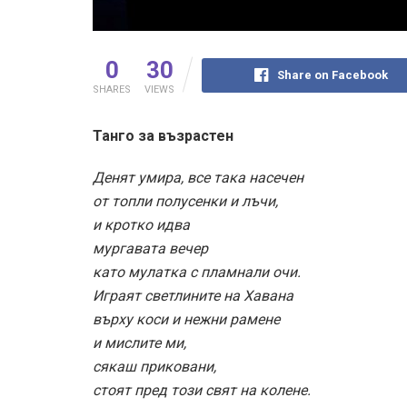
0
30
Share on Facebook
SHARES
VIEWS
Танго за възрастен
Денят умира, все така насечен
от топли полусенки и лъчи,
и кротко идва
мургавата вечер
като мулатка с пламнали очи.
Играят светлините на Хавана
върху коси и нежни рамене
и мислите ми,
сякаш приковани,
стоят пред този свят на колене.