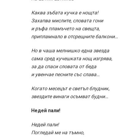
Каква зъбата кучка е нощта!
Захапва мислите, словата гони
и ръфа пламъчето на свещта,
припламнало в отсрещните балкони…
Но в чаша мелнишко една звезда
сама сред кучешката нощ изгрява,
за да спаси словата от беда
и увенчае песните със слава…
Когато месецът е светъл блудник,
звездите винаги осъмват будни…
Недей пали!
Недей пали!
Погледай ме на тъмно,