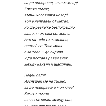
за да повярваш, че съм млад!
Когато съмне,
върни часовника назад!
Той е направен от метал,
но ще разкаже безпогрешно
защо и как съм остарял…
Ако на тебе ти е смешно,
посмей се! Този мрак
е за това – да скрива
и да поставя равен знак
между наивни и щастливи.
Недей пали!
Изслушай ме на тъмно,
за да повярваш в моя глас!
Когато съмне,
ще легне сянка между нас,
защото пак ще ни дели