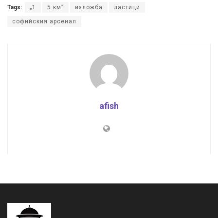
Tags:
„1
5 км”
изложба
ластици
софийския арсенал
afish