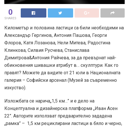
0
SHARES
Километър и половина ластици са били необходими на
Александър Гергинов, Антония Пашова, Георги
Флоров, Катя Лозанова, Нели Митева, Радостина
Клинкова, Силвия Русчева, Станислава
Димитрова&Антония Райчева, за да превърнат най-
обикновения шивашки атрибут в… скулптури. Как го
правят? Можете да видите от 21 юли в Националната
галерия – Софийски арсенал (Музей за съвременно
изкуство).
Изложбата се нарича„1,5 км…” и е дело на
Концептуална и дизайнерска платформа „Иван Асен
22”. Авторите използват предварително зададена
„рамка” – 1,5 км рециклирани ластици в бяло и черно,