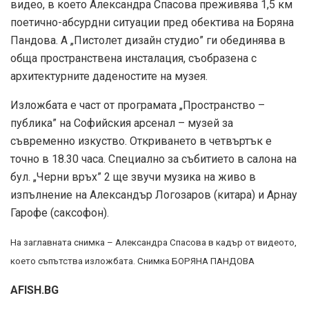
видео, в което Александра Спасова преживява 1,5 км
поетично-абсурдни ситуации пред обектива на Боряна
Пандова. А „Пистолет дизайн студио” ги обединява в
обща пространствена инсталация, съобразена с
архитектурните даденостите на музея.
Изложбата е част от програмата „Пространство –
публика” на Софийския арсенал – музей за
съвременно изкуство. Откриването в четвъртък е
точно в 18.30 часа. Специално за събитието в салона на
бул. „Черни връх” 2 ще звучи музика на живо в
изпълнение на Александър Логозаров (китара) и Арнау
Гарофе (саксофон).
На заглавната снимка – Александра Спасова в кадър от видеото,
което съпътства изложбата. Снимка БОРЯНА ПАНДОВА
AFISH.BG