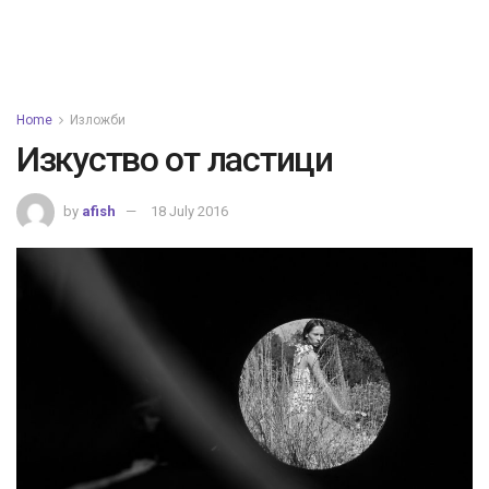
Home
Изложби
Изкуство от ластици
by
afish
18 July 2016