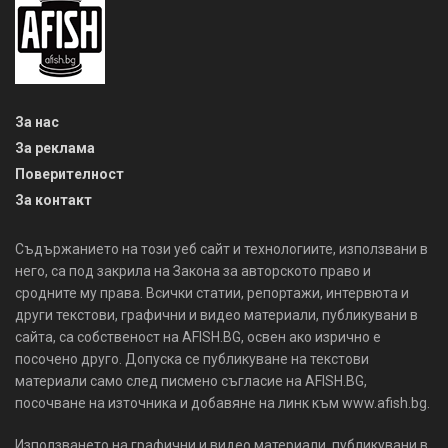
За нас
За реклама
Поверителност
За контакт
Съдържанието на този уеб сайт и технологиите, използвани в
него, са под закрила на Закона за авторското право и
сродните му права. Всички статии, репортажи, интервюта и
други текстови, графични и видео материали, публикувани в
сайта, са собственост на AFISH.BG, освен ако изрично е
посочено друго. Допуска се публикуване на текстови
материали само след писмено съгласие на AFISH.BG,
посочване на източника и добавяне на линк към www.afish.bg.
Използването на графични и видео материали, публикувани в