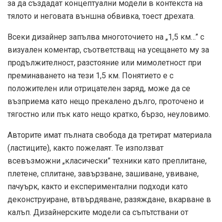
за да създадат концептуални модели в контекста на
тялото и неговата външна обвивка, тоест дрехата.
Всеки дизайнер запълва многоточието на „1,5 км…” с
визуален коментар, съответстващ на усещането му за
продължителност, разстояние или мимолетност при
преминаването на тези 1,5 км. Понятието е с
положителен или отрицателен заряд, може да се
възприема като нещо прекалено дълго, проточено и
тягостно или пък като нещо кратко, бързо, неуловимо.
Авторите имат пълната свобода да третират материала
(ластиците), както пожелаят. Те използват
всевъзможни „класически” техники като преплитане,
плетене, сплитане, завързване, зашиване, увиване,
пачуърк, както и експериментални подходи като
деконструиране, втвърдяване, разяждане, вкарване в
калъп. Дизайнерските модели са съпътствани от